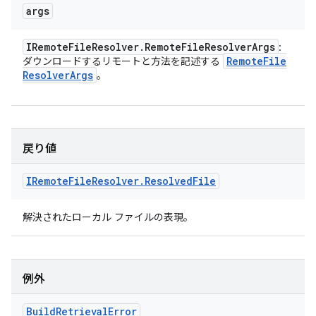
args
IRemote
File
Resolver
.
Remote
File
Resolver
Args
:
Remote
File
ダウンロードするリモートと方法を記述する
Resolver
Args
。
戻り値
IRemote
File
Resolver
.
Resolved
File
解決されたローカル ファイルの表現。
例外
Build
Retrieval
Error