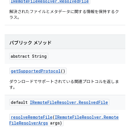
IRemote
File
Resolver
.
Resolved
File
解決されたファイルとメタデータに関する情報を保持するク
ラス。
パブリック メソッド
abstract String
get
Supported
Protocol
()
ダウンロードでサポートされている関連プロトコルを返しま
す。
default
IRemote
File
Resolver
.
Resolved
File
resolve
Remote
File
(
IRemote
File
Resolver
.
Remote
File
Resolver
Args
args)