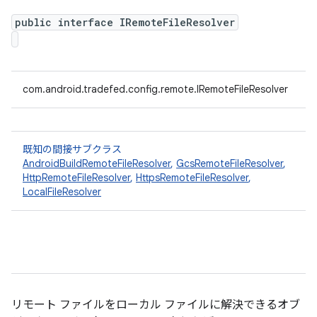
public interface IRemoteFileResolver
com.android.tradefed.config.remote.IRemoteFileResolver
既知の間接サブクラス
AndroidBuildRemoteFileResolver
,
GcsRemoteFileResolver
,
HttpRemoteFileResolver
,
HttpsRemoteFileResolver
,
LocalFileResolver
リモート ファイルをローカル ファイルに解決できるオブ