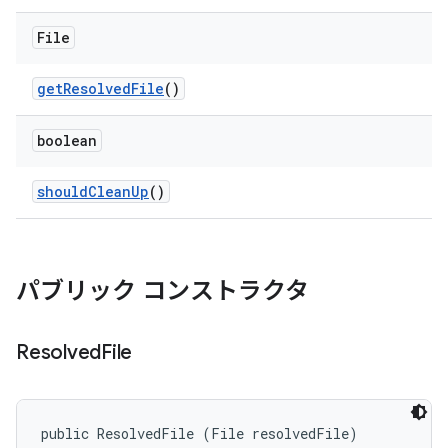
File
get
Resolved
File
()
boolean
should
Clean
Up
()
パブリック コンストラクタ
Resolved
File
public ResolvedFile (File resolvedFile)