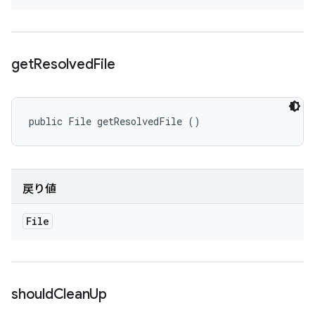
get
Resolved
File
public File getResolvedFile ()
戻り値
File
should
Clean
Up