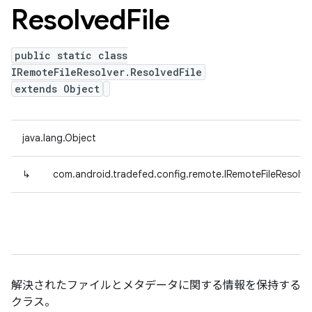
Resolved
File
public static class
IRemoteFileResolver.ResolvedFile
extends Object
java.lang.Object
↳
com.android.tradefed.config.remote.IRemoteFileResolver
解決されたファイルとメタデータに関する情報を保持する
クラス。