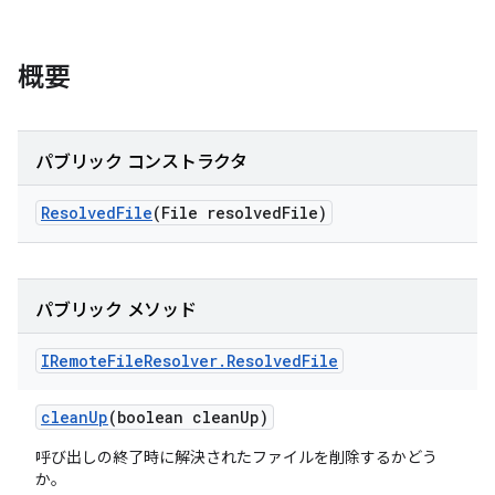
概要
パブリック コンストラクタ
Resolved
File
(File resolved
File)
パブリック メソッド
IRemote
File
Resolver
.
Resolved
File
clean
Up
(boolean clean
Up)
呼び出しの終了時に解決されたファイルを削除するかどう
か。