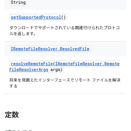
String
get
Supported
Protocol
()
ダウンロードでサポートされている関連付けられたプロトコ
ルを返します。
IRemote
File
Resolver
.
Resolved
File
resolve
Remote
File
(
IRemote
File
Resolver
.
Remote
File
Resolver
Args
args)
将来を見据えたインターフェースでリモート ファイルを解決
する
定数