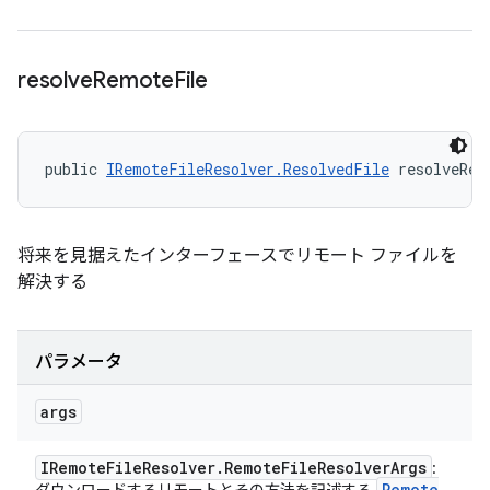
resolve
Remote
File
public 
IRemoteFileResolver.ResolvedFile
 resolveRem
将来を見据えたインターフェースでリモート ファイルを
解決する
パラメータ
args
IRemote
File
Resolver
.
Remote
File
Resolver
Args
:
Remote