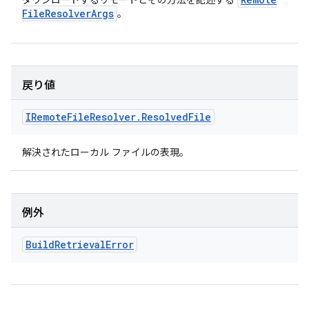
ダウンロードするリモートとその方法を記述する
File
Resolver
Args
。
戻り値
IRemote
File
Resolver
.
Resolved
File
解決されたローカル ファイルの表現。
例外
Build
Retrieval
Error