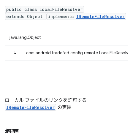
public class LocalFileResolver
extends Object
implements
IRemoteFileResolver
java.lang.Object
↳
com.android.tradefed.config.remote.LocalFileResolver
ローカル ファイルのリンクを許可する
IRemoteFileResolver
の実装
概要