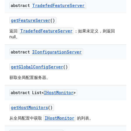
abstract
Tradefed
Feature
Server
get
Feature
Server
()
TradefedFeatureServer
返回
；如果未定义，则返回
null。
abstract
IConfiguration
Server
get
Global
Config
Server
()
获取全局配置服务器。
abstract List<
IHost
Monitor
>
get
Host
Monitors
()
IHostMonitor
从全局配置中获取
的列表。