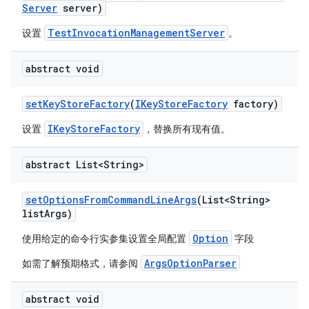
Server
server)
TestInvocationManagementServer
设置
。
abstract void
set
Key
Store
Factory
(
IKey
Store
Factory
factory)
IKeyStoreFactory
设置
，替换所有现有值。
abstract List<String>
set
Options
From
Command
Line
Args
(List<String>
list
Args)
Option
使用给定的命令行实参集设置全局配置
字段
ArgsOptionParser
如需了解预期格式，请参阅
abstract void