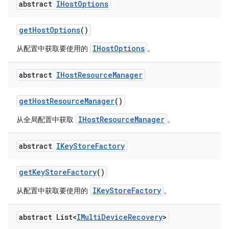
abstract
IHost
Options
get
Host
Options
()
IHostOptions
从配置中获取要使用的
。
abstract
IHost
Resource
Manager
get
Host
Resource
Manager
()
IHostResourceManager
从全局配置中获取
。
abstract
IKey
Store
Factory
get
Key
Store
Factory
()
IKeyStoreFactory
从配置中获取要使用的
。
abstract List<
IMulti
Device
Recovery
>