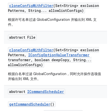
clone
Config
With
Filter
(Set<String> exclusion
Patterns
,
String
.
.
.
allowlist
Configs)
根据许可名单过滤 GlobalConfiguration 并输出到 XML 文
件。
abstract File
clone
Config
With
Filter
(Set<String> exclusion
Patterns
,
IConfig
Option
Value
Transformer
transformer
,
boolean deep
Copy
,
String
.
.
.
allowlist
Configs)
根据白名单过滤 GlobalConfiguration，同时允许操作选项值
并输出到 XML 文件。
abstract
ICommand
Scheduler
get
Command
Scheduler
()