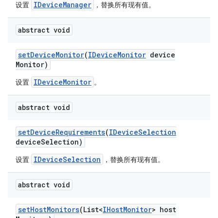
IDeviceManager
设置
，替换所有现有值。
abstract void
set
Device
Monitor
(
IDevice
Monitor
device
Monitor)
IDeviceMonitor
设置
。
abstract void
set
Device
Requirements
(
IDevice
Selection
device
Selection)
IDeviceSelection
设置
，替换所有现有值。
abstract void
set
Host
Monitors
(List<
IHost
Monitor
> host