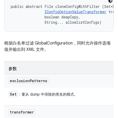
public abstract File cloneConfigWithFilter (Set<Str
IConfigOptionValueTransformer
 tran
                boolean deepCopy, 

                String... allowlistConfigs)
根据白名单过滤 GlobalConfiguration，同时允许操作选项
值并输出到 XML 文件。
参数
exclusion
Patterns
Set
：要从 dump 中排除的类名的模式。
transformer