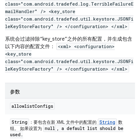
class="com.android.tradefed.log.TerribleFailureE
mailHandler" /> <key_store
class="com.android.tradefed.util.keystore.JSONFi
leKeyStoreFactory" /> </configuration> </xml>
系统会过滤掉除“key_store”之外的所有配置，并生成包含
以下内容的配置文件：
<xml> <configuration>
<key_store
class="com.android.tradefed.util.keystore.JSONFi
leKeyStoreFactory" /> </configuration> </xml>
参数
allowlist
Configs
String
String
：要包含在新 XML 文件中的配置的
数
null
,
a default list should be
组。 如果设置为
used
.