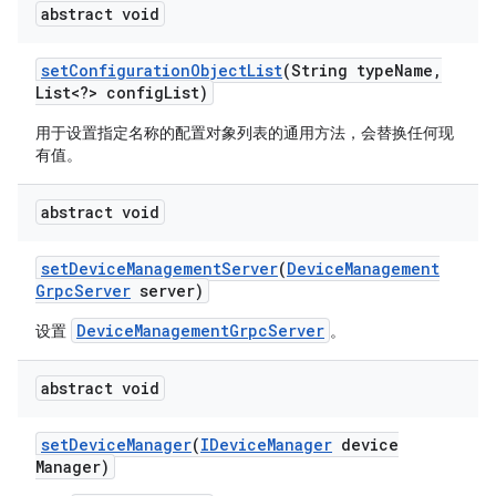
abstract void
set
Configuration
Object
List
(String type
Name
,
List<?> config
List)
用于设置指定名称的配置对象列表的通用方法，会替换任何现
有值。
abstract void
set
Device
Management
Server
(
Device
Management
Grpc
Server
server)
DeviceManagementGrpcServer
设置
。
abstract void
set
Device
Manager
(
IDevice
Manager
device
Manager)