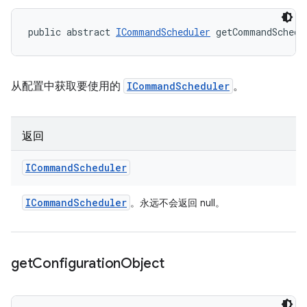
public abstract 
ICommandScheduler
 getCommandSchedu
从配置中获取要使用的
ICommandScheduler
。
返回
ICommand
Scheduler
ICommand
Scheduler
。永远不会返回 null。
get
Configuration
Object