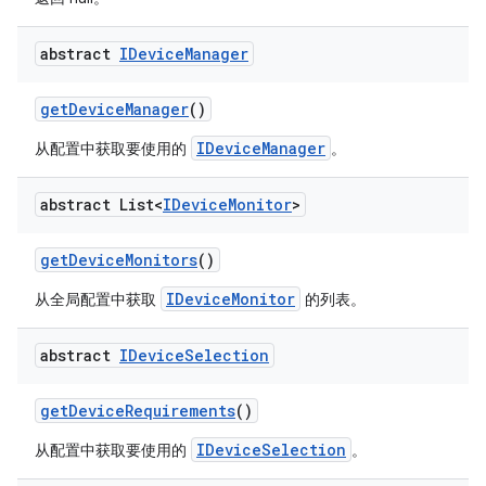
abstract
IDevice
Manager
get
Device
Manager
()
IDeviceManager
从配置中获取要使用的
。
abstract List<
IDevice
Monitor
>
get
Device
Monitors
()
IDeviceMonitor
从全局配置中获取
的列表。
abstract
IDevice
Selection
get
Device
Requirements
()
IDeviceSelection
从配置中获取要使用的
。