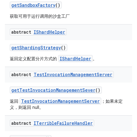
get
Sandbox
Factory
()
获取可用于运行调用的沙盒工厂
abstract
IShard
Helper
get
Sharding
Strategy
()
IShardHelper
返回定义配置分片方式的
。
abstract
Test
Invocation
Management
Server
get
Test
Invocation
Management
Sever
()
TestInvocationManagementServer
返回
；如果未定
义，则返回 null。
abstract
ITerrible
Failure
Handler