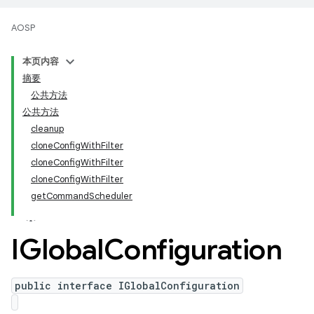
AOSP
本页内容
摘要
公共方法
公共方法
cleanup
cloneConfigWithFilter
cloneConfigWithFilter
cloneConfigWithFilter
getCommandScheduler
IGlobal
Configuration
public interface IGlobalConfiguration