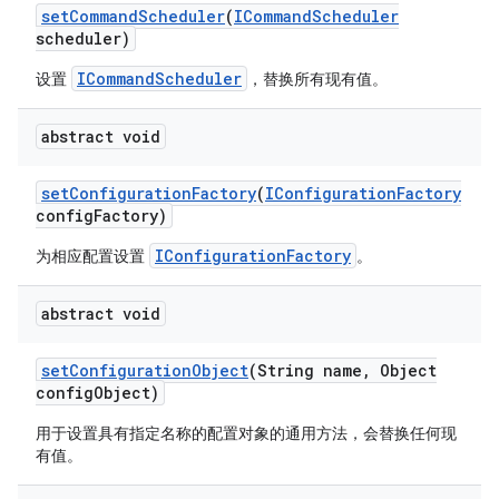
set
Command
Scheduler
(
ICommand
Scheduler
scheduler)
ICommandScheduler
设置
，替换所有现有值。
abstract void
set
Configuration
Factory
(
IConfiguration
Factory
config
Factory)
IConfigurationFactory
为相应配置设置
。
abstract void
set
Configuration
Object
(String name
,
Object
config
Object)
用于设置具有指定名称的配置对象的通用方法，会替换任何现
有值。