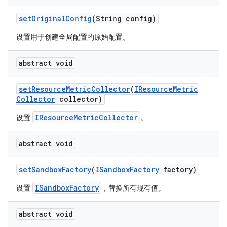
set
Original
Config
(String config)
设置用于创建全局配置的原始配置。
abstract void
set
Resource
Metric
Collector
(
IResource
Metric
Collector
collector)
IResourceMetricCollector
设置
。
abstract void
set
Sandbox
Factory
(
ISandbox
Factory
factory)
ISandboxFactory
设置
，替换所有现有值。
abstract void