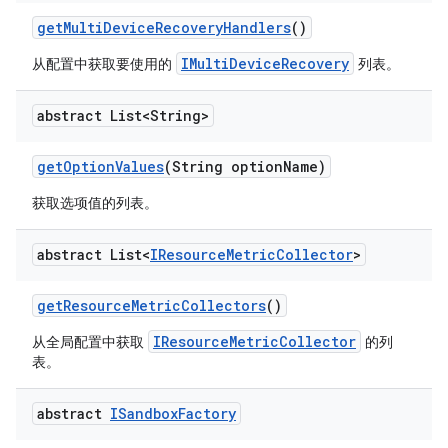
get
Multi
Device
Recovery
Handlers
()
IMultiDeviceRecovery
从配置中获取要使用的
列表。
abstract List<String>
get
Option
Values
(String option
Name)
获取选项值的列表。
abstract List<
IResource
Metric
Collector
>
get
Resource
Metric
Collectors
()
IResourceMetricCollector
从全局配置中获取
的列
表。
abstract
ISandbox
Factory