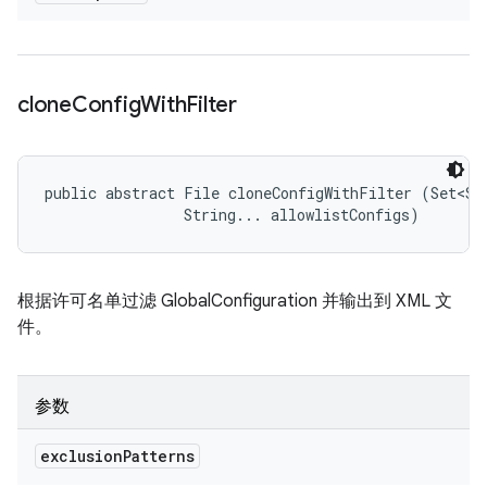
clone
Config
With
Filter
public abstract File cloneConfigWithFilter (Set<Str
                String... allowlistConfigs)
根据许可名单过滤 GlobalConfiguration 并输出到 XML 文
件。
参数
exclusion
Patterns