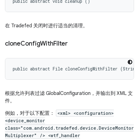
public abstract void cleanup ()
在 Tradefed 关闭时进行适当的清理。
clone
Config
With
Filter
public abstract File cloneConfigWithFilter (String
根据允许列表过滤 GlobalConfiguration，并输出到 XML 文
件。
例如，对于以下配置：
<xml> <configuration>
<device_monitor
class="com.android.tradefed.device.DeviceMonitor
Multiplexer" /> <wtf_handler