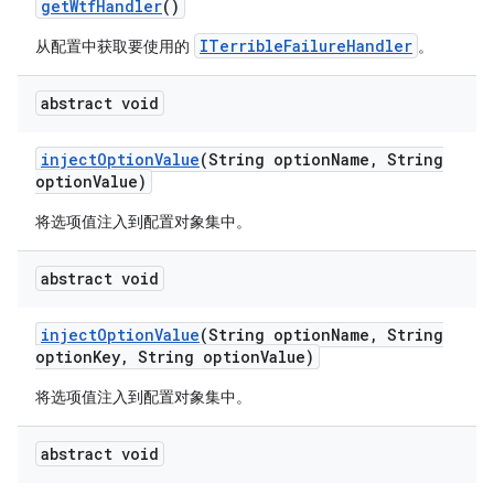
get
Wtf
Handler
()
ITerribleFailureHandler
从配置中获取要使用的
。
abstract void
inject
Option
Value
(String option
Name
,
String
option
Value)
将选项值注入到配置对象集中。
abstract void
inject
Option
Value
(String option
Name
,
String
option
Key
,
String option
Value)
将选项值注入到配置对象集中。
abstract void