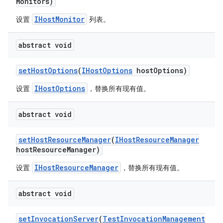
Monitors)
IHostMonitor
设置
列表。
abstract void
set
Host
Options
(
IHost
Options
host
Options)
IHostOptions
设置
，替换所有现有值。
abstract void
set
Host
Resource
Manager
(
IHost
Resource
Manager
host
Resource
Manager)
IHostResourceManager
设置
，替换所有现有值。
abstract void
set
Invocation
Server
(
Test
Invocation
Management