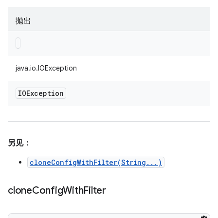
抛出
java.io.IOException
IOException
另见：
cloneConfigWithFilter(String...)
clone
Config
With
Filter