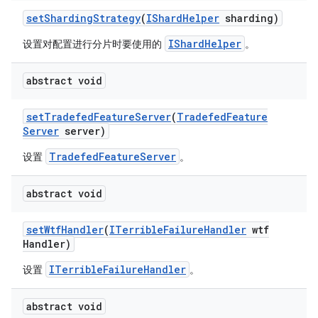
set
Sharding
Strategy
(
IShard
Helper
sharding)
IShardHelper
设置对配置进行分片时要使用的
。
abstract void
set
Tradefed
Feature
Server
(
Tradefed
Feature
Server
server)
TradefedFeatureServer
设置
。
abstract void
set
Wtf
Handler
(
ITerrible
Failure
Handler
wtf
Handler)
ITerribleFailureHandler
设置
。
abstract void