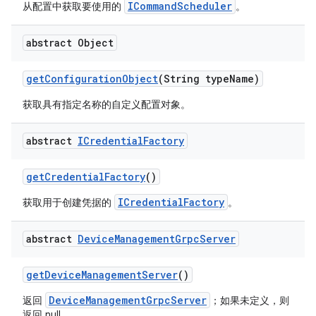
ICommandScheduler
从配置中获取要使用的
。
abstract Object
get
Configuration
Object
(String type
Name)
获取具有指定名称的自定义配置对象。
abstract
ICredential
Factory
get
Credential
Factory
()
ICredentialFactory
获取用于创建凭据的
。
abstract
Device
Management
Grpc
Server
get
Device
Management
Server
()
DeviceManagementGrpcServer
返回
；如果未定义，则
返回 null。