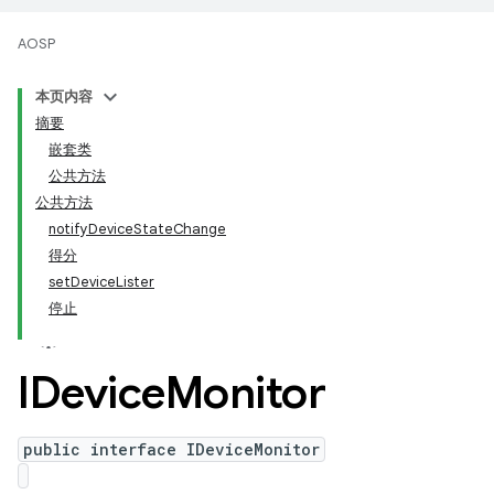
AOSP
本页内容
摘要
嵌套类
公共方法
公共方法
notifyDeviceStateChange
得分
setDeviceLister
停止
IDevice
Monitor
public interface IDeviceMonitor