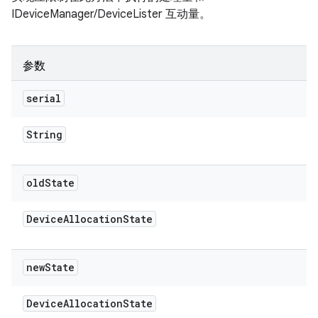
IDeviceManager/DeviceLister 互动量。
参数
serial
String
old
State
Device
Allocation
State
new
State
Device
Allocation
State