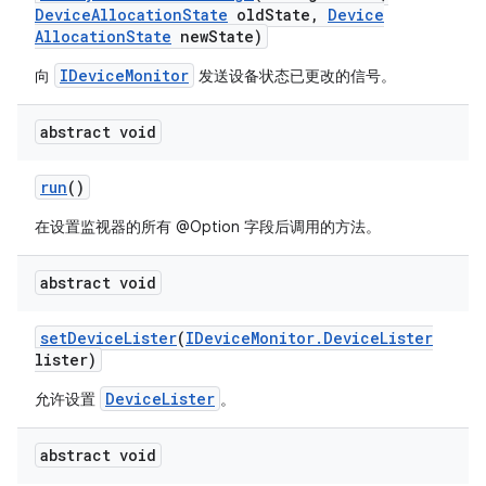
Device
Allocation
State
old
State
,
Device
Allocation
State
new
State)
IDeviceMonitor
向
发送设备状态已更改的信号。
abstract void
run
()
在设置监视器的所有 @Option 字段后调用的方法。
abstract void
set
Device
Lister
(
IDevice
Monitor
.
Device
Lister
lister)
DeviceLister
允许设置
。
abstract void