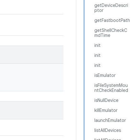
getDeviceDescri
ptor
getFastbootPath
getShellCheckC
mdTime
init
init
init
isEmulator
isFileSystemMou
ntCheckEnabled
isNullDevice
killEmulator
launchEmulator
listAllDevices