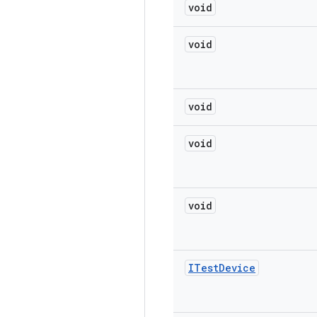
void
void
void
void
void
ITest
Device