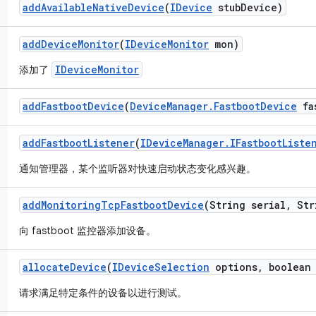
add
Available
Native
Device
(
IDevice
stub
Device)
add
Device
Monitor
(
IDevice
Monitor
mon)
IDeviceMonitor
添加了
add
Fastboot
Device
(
Device
Manager
.
Fastboot
Device
fa
add
Fastboot
Listener
(
IDevice
Manager
.
IFastboot
Liste
通知管理器，某个监听器对快速启动状态变化感兴趣。
add
Monitoring
Tcp
Fastboot
Device
(String serial
,
Str
向 fastboot 监控器添加设备。
allocate
Device
(
IDevice
Selection
options
,
boolean 
请求满足特定条件的设备以进行测试。