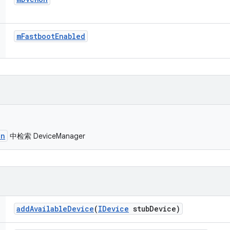
m
Fastboot
Enabled
on
中检索 DeviceManager
add
Available
Device
(
IDevice
stub
Device)