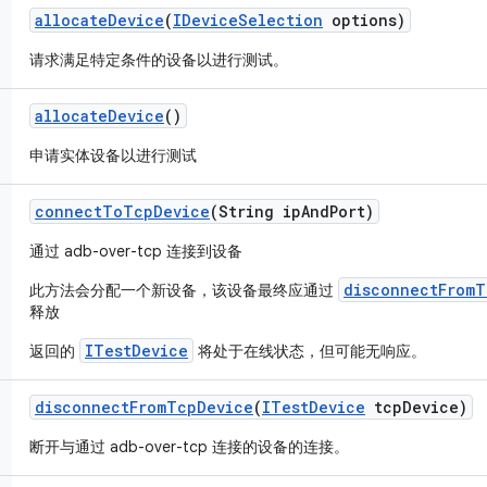
allocate
Device
(
IDevice
Selection
options)
请求满足特定条件的设备以进行测试。
allocate
Device
()
申请实体设备以进行测试
connect
To
Tcp
Device
(String ip
And
Port)
通过 adb-over-tcp 连接到设备
disconnectFromT
此方法会分配一个新设备，该设备最终应通过
释放
ITestDevice
返回的
将处于在线状态，但可能无响应。
disconnect
From
Tcp
Device
(
ITest
Device
tcp
Device)
断开与通过 adb-over-tcp 连接的设备的连接。