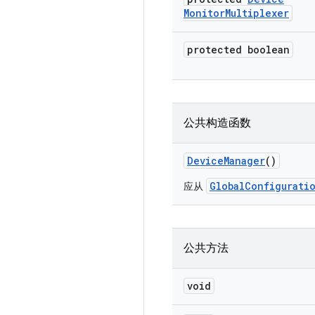
Monitor
Multiplexer
protected boolean
公共构造函数
Device
Manager
()
GlobalConfigurati
应从
公共方法
void