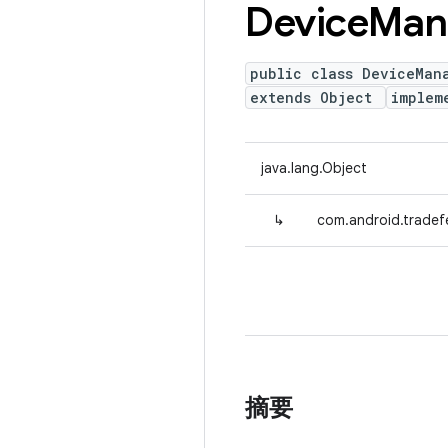
Device
Man
public class DeviceMan
extends Object
implem
java.lang.Object
↳
com.android.tradef
摘要