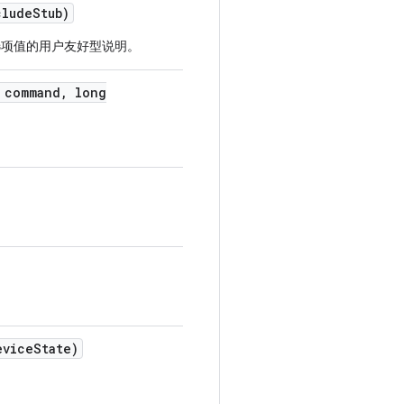
lude
Stub)
项值的用户友好型说明。
 command
,
long
vice
State)