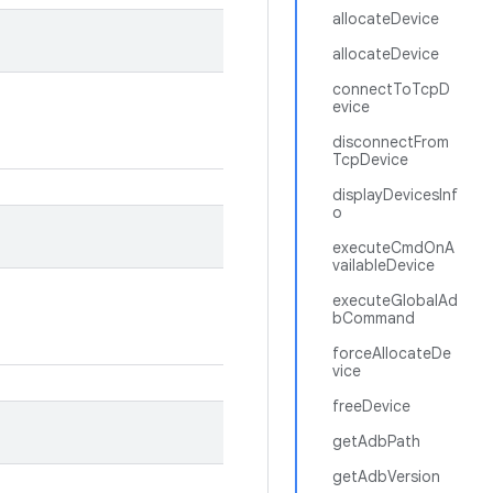
allocateDevice
allocateDevice
connectToTcpD
evice
disconnectFrom
TcpDevice
displayDevicesInf
o
executeCmdOnA
vailableDevice
executeGlobalAd
bCommand
forceAllocateDe
vice
freeDevice
getAdbPath
getAdbVersion