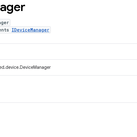
ager
ager
ents
IDeviceManager
ed.device.DeviceManager