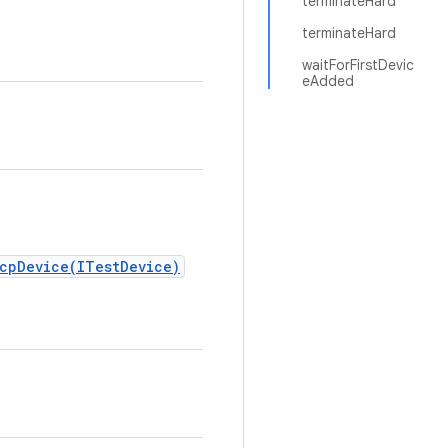
terminateHard
terminateHard
waitForFirstDevic
eAdded
cpDevice(ITestDevice)