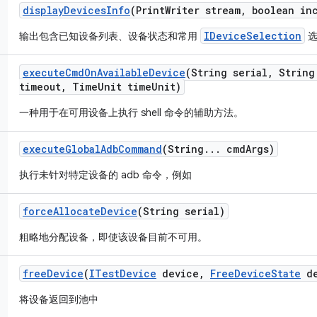
display
Devices
Info
(Print
Writer stream
,
boolean inc
IDeviceSelection
输出包含已知设备列表、设备状态和常用
选
execute
Cmd
On
Available
Device
(String serial
,
String
timeout
,
Time
Unit time
Unit)
一种用于在可用设备上执行 shell 命令的辅助方法。
execute
Global
Adb
Command
(String
.
.
.
cmd
Args)
执行未针对特定设备的 adb 命令，例如
force
Allocate
Device
(String serial)
粗略地分配设备，即使该设备目前不可用。
free
Device
(
ITest
Device
device
,
Free
Device
State
de
将设备返回到池中