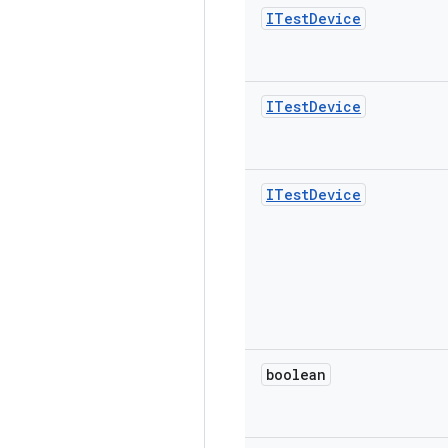
ITest
Device
ITest
Device
ITest
Device
boolean