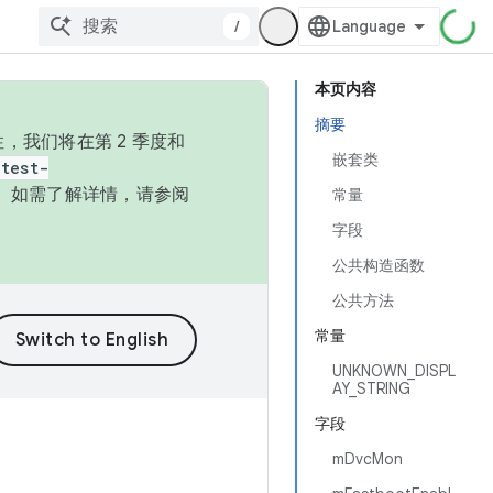
/
本页内容
摘要
，我们将在第 2 季度和
嵌套类
test-
本。如需了解详情，请参阅
常量
字段
公共构造函数
公共方法
常量
UNKNOWN_DISPL
AY_STRING
字段
mDvcMon