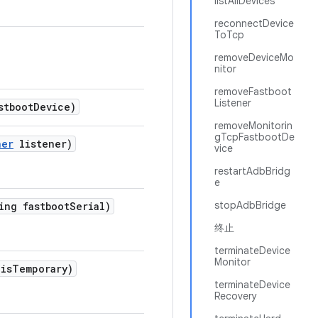
listAllDevices
reconnectDevice
ToTcp
removeDeviceMo
nitor
removeFastboot
Listener
stboot
Device)
removeMonitorin
gTcpFastbootDe
ner
listener)
vice
restartAdbBridg
e
stopAdbBridge
ing fastboot
Serial)
终止
terminateDevice
Monitor
is
Temporary)
terminateDevice
Recovery