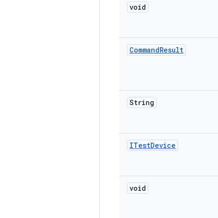
void
Command
Result
String
ITest
Device
void