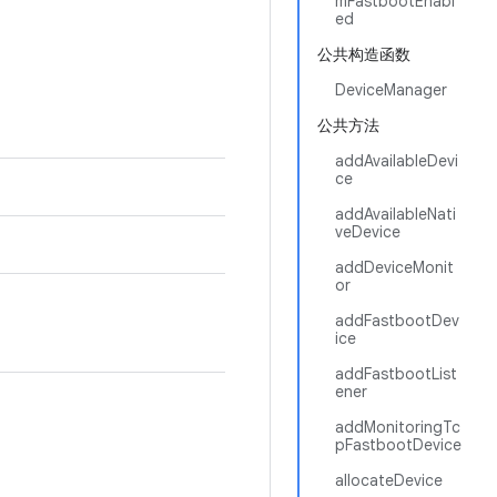
mFastbootEnabl
ed
公共构造函数
DeviceManager
公共方法
addAvailableDevi
ce
addAvailableNati
veDevice
addDeviceMonit
or
addFastbootDev
ice
addFastbootList
ener
addMonitoringTc
pFastbootDevice
allocateDevice