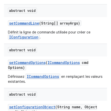
abstract void
set
Command
Line
(String[] array
Args)
Définit la ligne de commande utilisée pour créer ce
IConfiguration
.
abstract void
set
Command
Options
(
ICommand
Options
cmd
Options)
ICommandOptions
Définissez
en remplaçant les valeurs
existantes.
abstract void
set
Configuration
Object
(String name
,
Object