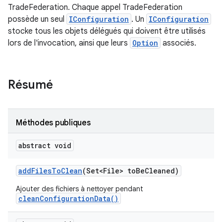
TradeFederation. Chaque appel TradeFederation
possède un seul
IConfiguration
. Un
IConfiguration
stocke tous les objets délégués qui doivent être utilisés
lors de l'invocation, ainsi que leurs
Option
associés.
Résumé
Méthodes publiques
abstract void
add
Files
To
Clean
(Set<File> to
Be
Cleaned)
Ajouter des fichiers à nettoyer pendant
cleanConfigurationData()