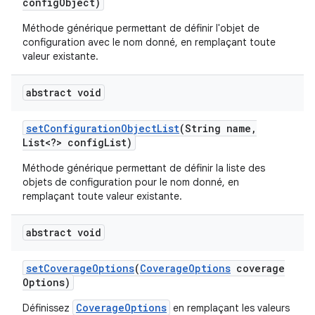
config
Object)
Méthode générique permettant de définir l'objet de
configuration avec le nom donné, en remplaçant toute
valeur existante.
abstract void
set
Configuration
Object
List
(String name
,
List<?> config
List)
Méthode générique permettant de définir la liste des
objets de configuration pour le nom donné, en
remplaçant toute valeur existante.
abstract void
set
Coverage
Options
(
Coverage
Options
coverage
Options)
CoverageOptions
Définissez
en remplaçant les valeurs