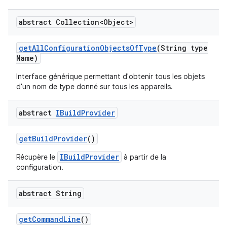
abstract Collection<Object>
get
All
Configuration
Objects
Of
Type
(String type
Name)
Interface générique permettant d'obtenir tous les objets
d'un nom de type donné sur tous les appareils.
abstract
IBuild
Provider
get
Build
Provider
()
IBuildProvider
Récupère le
à partir de la
configuration.
abstract String
get
Command
Line
()