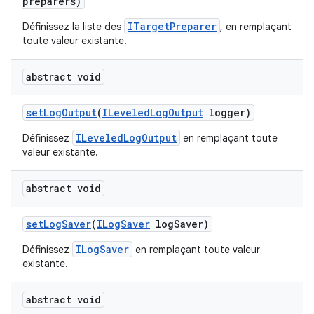
preparers)
ITargetPreparer
Définissez la liste des
, en remplaçant
toute valeur existante.
abstract void
set
Log
Output
(
ILeveled
Log
Output
logger)
ILeveledLogOutput
Définissez
en remplaçant toute
valeur existante.
abstract void
set
Log
Saver
(
ILog
Saver
log
Saver)
ILogSaver
Définissez
en remplaçant toute valeur
existante.
abstract void