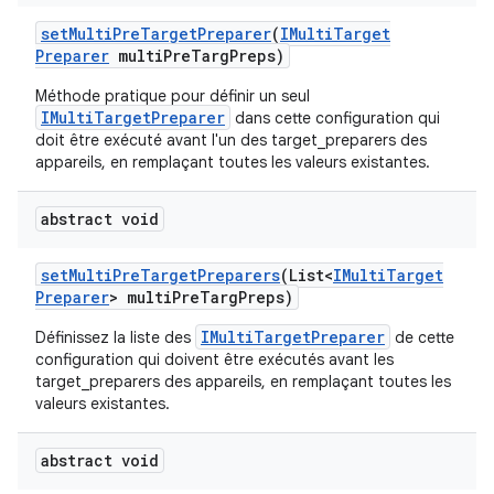
set
Multi
Pre
Target
Preparer
(
IMulti
Target
Preparer
multi
Pre
Targ
Preps)
Méthode pratique pour définir un seul
IMultiTargetPreparer
dans cette configuration qui
doit être exécuté avant l'un des target_preparers des
appareils, en remplaçant toutes les valeurs existantes.
abstract void
set
Multi
Pre
Target
Preparers
(List<
IMulti
Target
Preparer
> multi
Pre
Targ
Preps)
IMultiTargetPreparer
Définissez la liste des
de cette
configuration qui doivent être exécutés avant les
target_preparers des appareils, en remplaçant toutes les
valeurs existantes.
abstract void