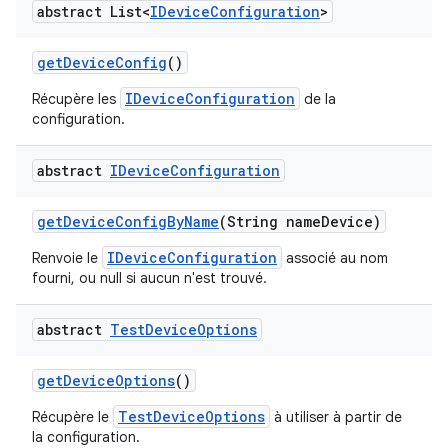
abstract List<
IDevice
Configuration
>
get
Device
Config
()
IDeviceConfiguration
Récupère les
de la
configuration.
abstract
IDevice
Configuration
get
Device
Config
By
Name
(String name
Device)
IDeviceConfiguration
Renvoie le
associé au nom
fourni, ou null si aucun n'est trouvé.
abstract
Test
Device
Options
get
Device
Options
()
TestDeviceOptions
Récupère le
à utiliser à partir de
la configuration.