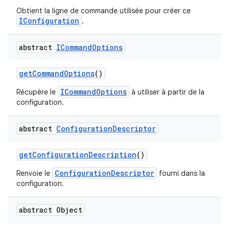
Obtient la ligne de commande utilisée pour créer ce
IConfiguration
.
abstract
ICommand
Options
get
Command
Options
()
ICommandOptions
Récupère le
à utiliser à partir de la
configuration.
abstract
Configuration
Descriptor
get
Configuration
Description
()
ConfigurationDescriptor
Renvoie le
fourni dans la
configuration.
abstract Object