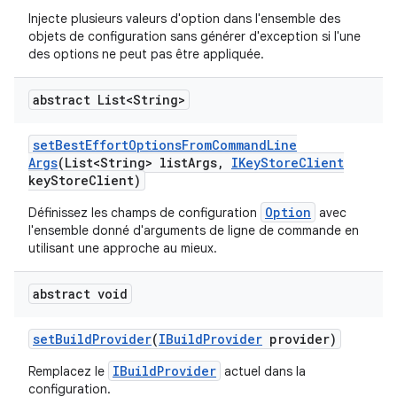
Injecte plusieurs valeurs d'option dans l'ensemble des
objets de configuration sans générer d'exception si l'une
des options ne peut pas être appliquée.
abstract List<String>
set
Best
Effort
Options
From
Command
Line
Args
(List<String> list
Args
,
IKey
Store
Client
key
Store
Client)
Option
Définissez les champs de configuration
avec
l'ensemble donné d'arguments de ligne de commande en
utilisant une approche au mieux.
abstract void
set
Build
Provider
(
IBuild
Provider
provider)
IBuildProvider
Remplacez le
actuel dans la
configuration.