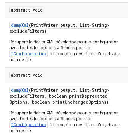
abstract void
dump
Xml
(Print
Writer output
,
List<String>
exclude
Filters)
Récupère le fichier XML développé pour la configuration
avec toutes les options affichées pour ce
IConfiguration
, à l'exception des filtres d'objets par
nom de clé.
abstract void
dump
Xml
(Print
Writer output
,
List<String>
exclude
Filters
,
boolean print
Deprecated
Options
,
boolean print
Unchanged
Options)
Récupère le fichier XML développé pour la configuration
avec toutes les options affichées pour ce
IConfiguration
, à l'exception des filtres d'objets par
nom de clé.