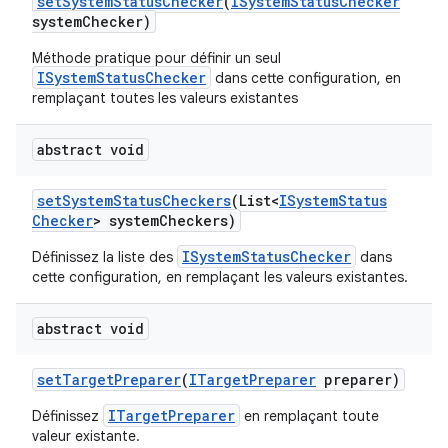
set
System
Status
Checker
(
ISystem
Status
Checker
system
Checker)
Méthode pratique pour définir un seul
ISystemStatusChecker
dans cette configuration, en
remplaçant toutes les valeurs existantes
abstract void
set
System
Status
Checkers
(List<
ISystem
Status
Checker
> system
Checkers)
ISystemStatusChecker
Définissez la liste des
dans
cette configuration, en remplaçant les valeurs existantes.
abstract void
set
Target
Preparer
(
ITarget
Preparer
preparer)
ITargetPreparer
Définissez
en remplaçant toute
valeur existante.