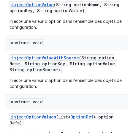
inject
Option
Value
(String option
Name
,
String
option
Key
,
String option
Value)
Injecte une valeur d'option dans l'ensemble des objets de
configuration.
abstract void
inject
Option
Value
With
Source
(String option
Name
,
String option
Key
,
String option
Value
,
String option
Source)
Injecte une valeur d'option dans l'ensemble des objets de
configuration.
abstract void
inject
Option
Values
(List<
Option
Def
> option
Defs)