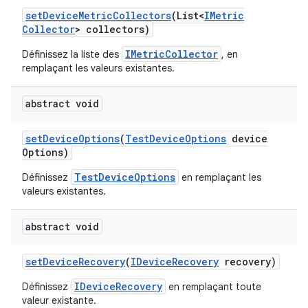
set
Device
Metric
Collectors
(List<
IMetric
Collector
> collectors)
IMetricCollector
Définissez la liste des
, en
remplaçant les valeurs existantes.
abstract void
set
Device
Options
(
Test
Device
Options
device
Options)
TestDeviceOptions
Définissez
en remplaçant les
valeurs existantes.
abstract void
set
Device
Recovery
(
IDevice
Recovery
recovery)
IDeviceRecovery
Définissez
en remplaçant toute
valeur existante.