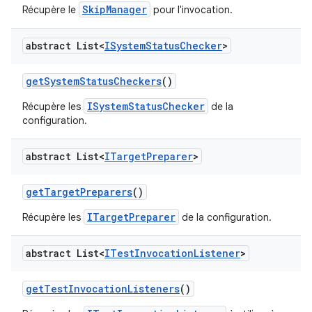
SkipManager
Récupère le
pour l'invocation.
abstract List<
ISystem
Status
Checker
>
get
System
Status
Checkers
()
ISystemStatusChecker
Récupère les
de la
configuration.
abstract List<
ITarget
Preparer
>
get
Target
Preparers
()
ITargetPreparer
Récupère les
de la configuration.
abstract List<
ITest
Invocation
Listener
>
get
Test
Invocation
Listeners
()