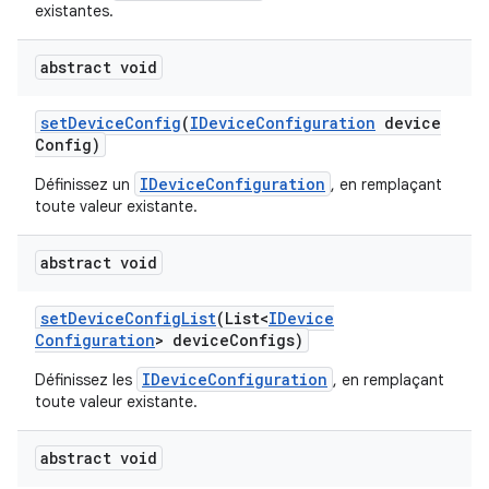
existantes.
abstract void
set
Device
Config
(
IDevice
Configuration
device
Config)
IDeviceConfiguration
Définissez un
, en remplaçant
toute valeur existante.
abstract void
set
Device
Config
List
(List<
IDevice
Configuration
> device
Configs)
IDeviceConfiguration
Définissez les
, en remplaçant
toute valeur existante.
abstract void