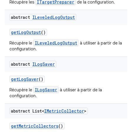
ITargetPreparer
Récupère les
de la configuration.
abstract
ILeveled
Log
Output
get
Log
Output
()
ILeveledLogOutput
Récupère le
à utiliser à partir de la
configuration.
abstract
ILog
Saver
get
Log
Saver
()
ILogSaver
Récupère le
à utiliser à partir de la
configuration.
abstract List<
IMetric
Collector
>
get
Metric
Collectors
()