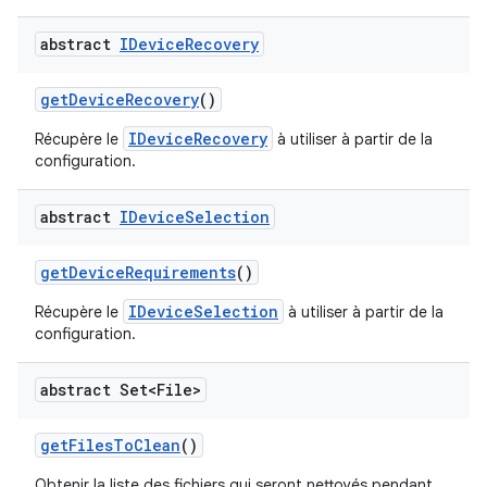
abstract
IDevice
Recovery
get
Device
Recovery
()
IDeviceRecovery
Récupère le
à utiliser à partir de la
configuration.
abstract
IDevice
Selection
get
Device
Requirements
()
IDeviceSelection
Récupère le
à utiliser à partir de la
configuration.
abstract Set<File>
get
Files
To
Clean
()
Obtenir la liste des fichiers qui seront nettoyés pendant