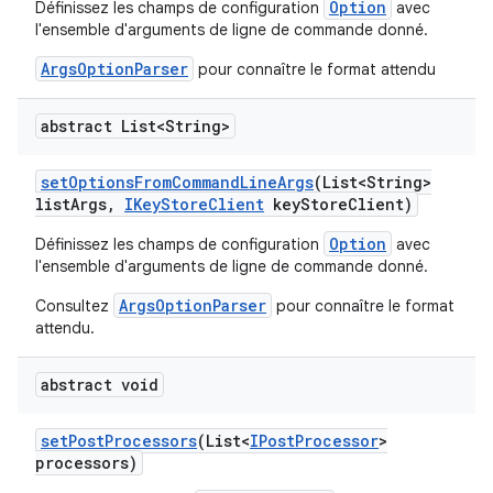
Option
Définissez les champs de configuration
avec
l'ensemble d'arguments de ligne de commande donné.
ArgsOptionParser
pour connaître le format attendu
abstract List<String>
set
Options
From
Command
Line
Args
(List<String>
list
Args
,
IKey
Store
Client
key
Store
Client)
Option
Définissez les champs de configuration
avec
l'ensemble d'arguments de ligne de commande donné.
ArgsOptionParser
Consultez
pour connaître le format
attendu.
abstract void
set
Post
Processors
(List<
IPost
Processor
>
processors)