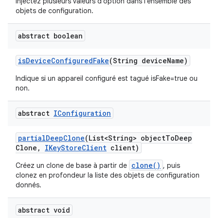
Injectez plusieurs valeurs d'option dans l'ensemble des
objets de configuration.
abstract boolean
is
Device
Configured
Fake
(String device
Name)
Indique si un appareil configuré est tagué isFake=true ou
non.
abstract
IConfiguration
partial
Deep
Clone
(List<String> object
To
Deep
Clone
,
IKey
Store
Client
client)
clone()
Créez un clone de base à partir de
, puis
clonez en profondeur la liste des objets de configuration
donnés.
abstract void