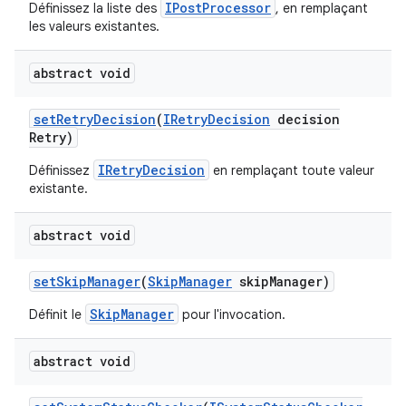
IPostProcessor
Définissez la liste des
, en remplaçant
les valeurs existantes.
abstract void
set
Retry
Decision
(
IRetry
Decision
decision
Retry)
IRetryDecision
Définissez
en remplaçant toute valeur
existante.
abstract void
set
Skip
Manager
(
Skip
Manager
skip
Manager)
SkipManager
Définit le
pour l'invocation.
abstract void