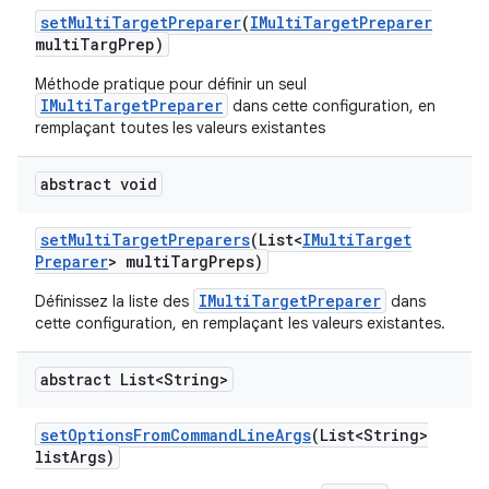
set
Multi
Target
Preparer
(
IMulti
Target
Preparer
multi
Targ
Prep)
Méthode pratique pour définir un seul
IMultiTargetPreparer
dans cette configuration, en
remplaçant toutes les valeurs existantes
abstract void
set
Multi
Target
Preparers
(List<
IMulti
Target
Preparer
> multi
Targ
Preps)
IMultiTargetPreparer
Définissez la liste des
dans
cette configuration, en remplaçant les valeurs existantes.
abstract List<String>
set
Options
From
Command
Line
Args
(List<String>
list
Args)