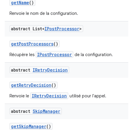
get
Name
()
Renvoie le nom de la configuration.
abstract List<
IPost
Processor
>
get
Post
Processors
()
IPostProcessor
Récupère les
de la configuration.
abstract
IRetry
Decision
get
Retry
Decision
()
IRetryDecision
Renvoie le
utilisé pour l'appel.
abstract
Skip
Manager
get
Skip
Manager
()