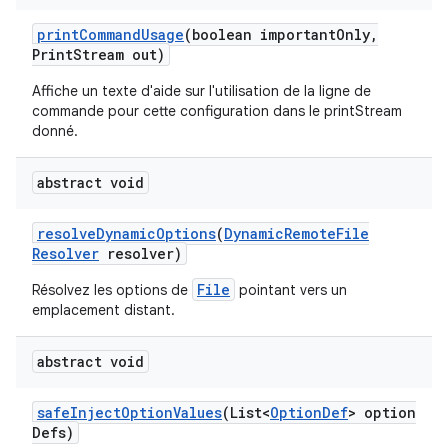
print
Command
Usage
(boolean important
Only
,
Print
Stream out)
Affiche un texte d'aide sur l'utilisation de la ligne de
commande pour cette configuration dans le printStream
donné.
abstract void
resolve
Dynamic
Options
(
Dynamic
Remote
File
Resolver
resolver)
File
Résolvez les options de
pointant vers un
emplacement distant.
abstract void
safe
Inject
Option
Values
(List<
Option
Def
> option
Defs)