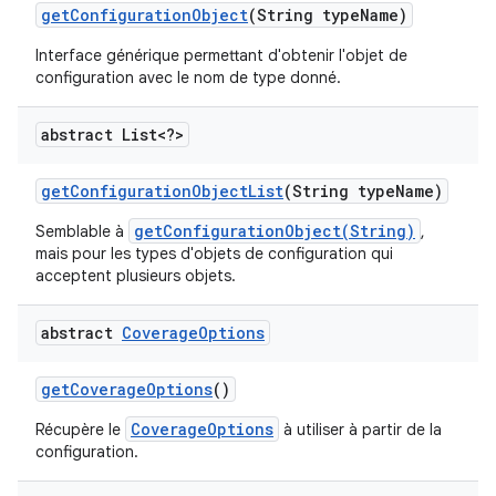
get
Configuration
Object
(String type
Name)
Interface générique permettant d'obtenir l'objet de
configuration avec le nom de type donné.
abstract List<?>
get
Configuration
Object
List
(String type
Name)
getConfigurationObject(String)
Semblable à
,
mais pour les types d'objets de configuration qui
acceptent plusieurs objets.
abstract
Coverage
Options
get
Coverage
Options
()
CoverageOptions
Récupère le
à utiliser à partir de la
configuration.