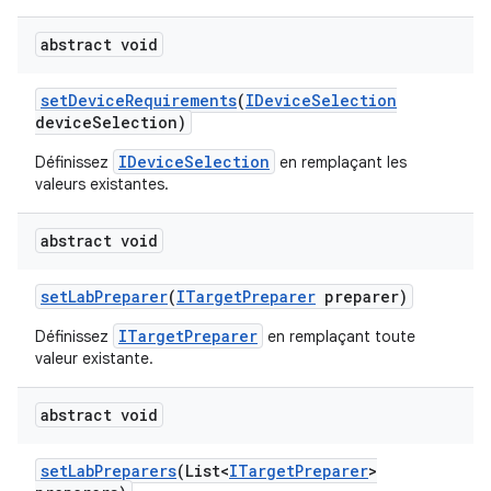
abstract void
set
Device
Requirements
(
IDevice
Selection
device
Selection)
IDeviceSelection
Définissez
en remplaçant les
valeurs existantes.
abstract void
set
Lab
Preparer
(
ITarget
Preparer
preparer)
ITargetPreparer
Définissez
en remplaçant toute
valeur existante.
abstract void
set
Lab
Preparers
(List<
ITarget
Preparer
>