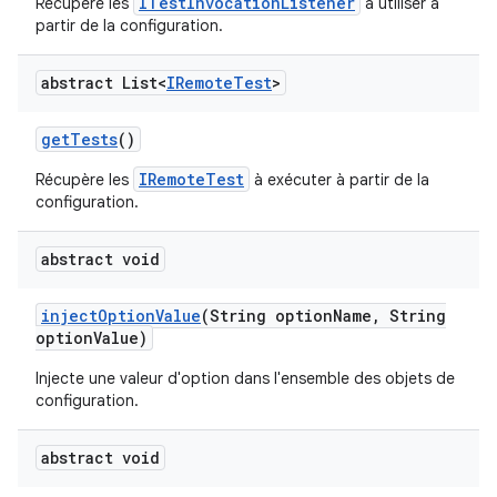
ITestInvocationListener
Récupère les
à utiliser à
partir de la configuration.
abstract List<
IRemote
Test
>
get
Tests
()
IRemoteTest
Récupère les
à exécuter à partir de la
configuration.
abstract void
inject
Option
Value
(String option
Name
,
String
option
Value)
Injecte une valeur d'option dans l'ensemble des objets de
configuration.
abstract void