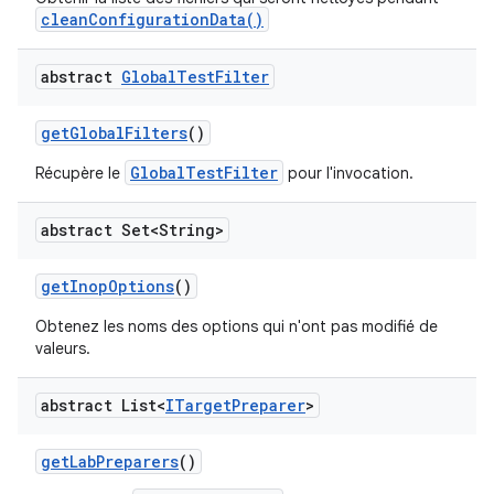
cleanConfigurationData()
abstract
Global
Test
Filter
get
Global
Filters
()
GlobalTestFilter
Récupère le
pour l'invocation.
abstract Set<String>
get
Inop
Options
()
Obtenez les noms des options qui n'ont pas modifié de
valeurs.
abstract List<
ITarget
Preparer
>
get
Lab
Preparers
()