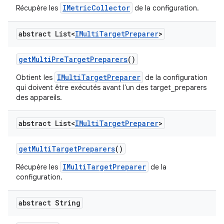
IMetricCollector
Récupère les
de la configuration.
abstract List<
IMulti
Target
Preparer
>
get
Multi
Pre
Target
Preparers
()
IMultiTargetPreparer
Obtient les
de la configuration
qui doivent être exécutés avant l'un des target_preparers
des appareils.
abstract List<
IMulti
Target
Preparer
>
get
Multi
Target
Preparers
()
IMultiTargetPreparer
Récupère les
de la
configuration.
abstract String