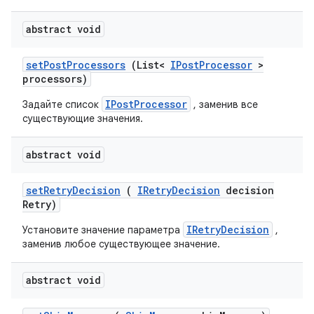
abstract void
set
Post
Processors
(List<
IPost
Processor
>
processors)
IPostProcessor
Задайте список
, заменив все
существующие значения.
abstract void
set
Retry
Decision
(
IRetry
Decision
decision
Retry)
IRetryDecision
Установите значение параметра
,
заменив любое существующее значение.
abstract void