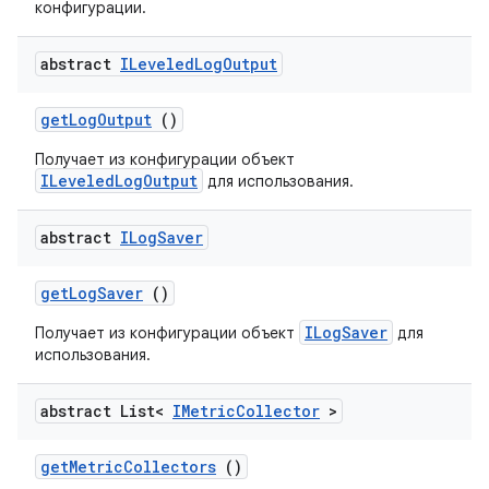
конфигурации.
abstract
ILeveled
Log
Output
get
Log
Output
()
Получает из конфигурации объект
ILeveledLogOutput
для использования.
abstract
ILog
Saver
get
Log
Saver
()
ILogSaver
Получает из конфигурации объект
для
использования.
abstract List<
IMetric
Collector
>
get
Metric
Collectors
()