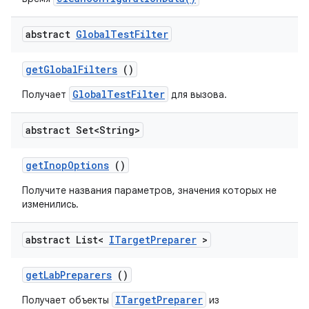
abstract
Global
Test
Filter
get
Global
Filters
()
GlobalTestFilter
Получает
для вызова.
abstract Set<String>
get
Inop
Options
()
Получите названия параметров, значения которых не
изменились.
abstract List<
ITarget
Preparer
>
get
Lab
Preparers
()
ITargetPreparer
Получает объекты
из