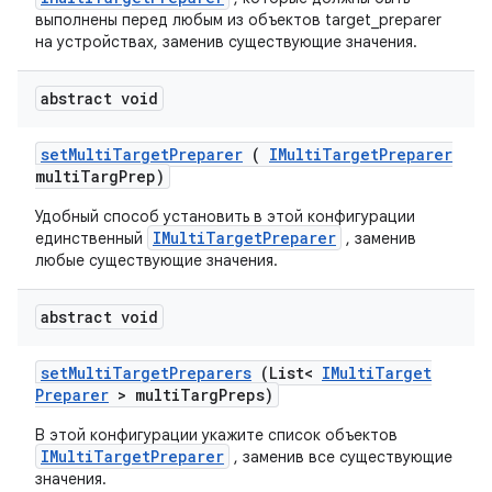
выполнены перед любым из объектов target_preparer
на устройствах, заменив существующие значения.
abstract void
set
Multi
Target
Preparer
(
IMulti
Target
Preparer
multi
Targ
Prep)
Удобный способ установить в этой конфигурации
IMultiTargetPreparer
единственный
, заменив
любые существующие значения.
abstract void
set
Multi
Target
Preparers
(List<
IMulti
Target
Preparer
> multi
Targ
Preps)
В этой конфигурации укажите список объектов
IMultiTargetPreparer
, заменив все существующие
значения.