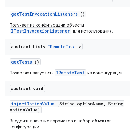
get
Test
Invocation
Listeners
()
Получает из конфигурации объекты
ITestInvocationListener
для использования.
abstract List<
IRemote
Test
>
get
Tests
()
IRemoteTest
Позволяет запустить
из конфигурации.
abstract void
inject
Option
Value
(String option
Name
,
String
option
Value)
Внедрить значение параметра в набор объектов
конфигурации.