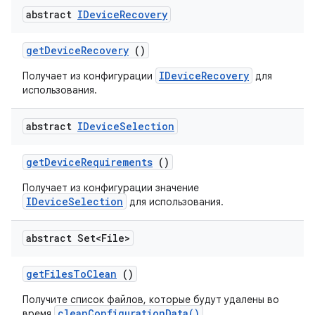
abstract
IDevice
Recovery
get
Device
Recovery
()
IDeviceRecovery
Получает из конфигурации
для
использования.
abstract
IDevice
Selection
get
Device
Requirements
()
Получает из конфигурации значение
IDeviceSelection
для использования.
abstract Set<File>
get
Files
To
Clean
()
Получите список файлов, которые будут удалены во
cleanConfigurationData()
время