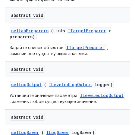
abstract void
set
Lab
Preparers
(List<
ITarget
Preparer
>
preparers)
ITargetPreparer
Задайте список объектов
,
заменив все существующие значения.
abstract void
set
Log
Output
(
ILeveled
Log
Output
logger)
ILeveledLogOutput
Установите значение параметра
, заменив любое существующее значение.
abstract void
set
Log
Saver
(
ILog
Saver
log
Saver)