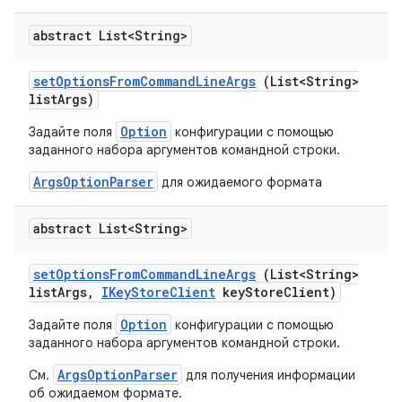
abstract List<String>
set
Options
From
Command
Line
Args
(List<String>
list
Args)
Option
Задайте поля
конфигурации с помощью
заданного набора аргументов командной строки.
ArgsOptionParser
для ожидаемого формата
abstract List<String>
set
Options
From
Command
Line
Args
(List<String>
list
Args
,
IKey
Store
Client
key
Store
Client)
Option
Задайте поля
конфигурации с помощью
заданного набора аргументов командной строки.
ArgsOptionParser
См.
для получения информации
об ожидаемом формате.