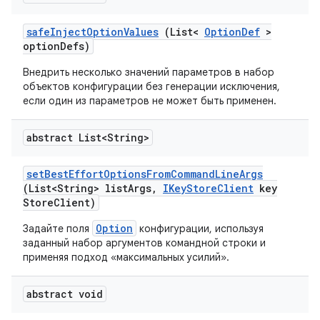
safe
Inject
Option
Values
(List<
Option
Def
>
option
Defs)
Внедрить несколько значений параметров в набор
объектов конфигурации без генерации исключения,
если один из параметров не может быть применен.
abstract List<String>
set
Best
Effort
Options
From
Command
Line
Args
(List<String> list
Args
,
IKey
Store
Client
key
Store
Client)
Option
Задайте поля
конфигурации, используя
заданный набор аргументов командной строки и
применяя подход «максимальных усилий».
abstract void