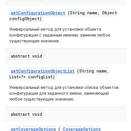
set
Configuration
Object
(String name
,
Object
config
Object)
Универсальный метод для установки объекта
конфигурации с заданным именем, заменяя любое
существующее значение.
abstract void
set
Configuration
Object
List
(String name
,
List<?> config
List)
Универсальный метод для установки списка объектов
конфигурации для заданного имени, заменяющий
любое существующее значение.
abstract void
set
Coverage
Options
(
Coverage
Options