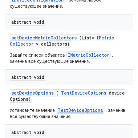
, заменив любое
существующее значение.
abstract void
set
Device
Metric
Collectors
(List<
IMetric
Collector
> collectors)
IMetricCollector
Задайте список объектов
,
заменив все существующие значения.
abstract void
set
Device
Options
(
Test
Device
Options
device
Options)
TestDeviceOptions
Установите значение
, заменив
все существующие значения.
abstract void