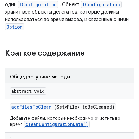
один
IConfiguration
. Объект
IConfiguration
хранит все объекты делегатов, которые должны
использоваться во время вызова, и связанные с ними
Option
.
Краткое содержание
Общедоступные методы
abstract void
add
Files
To
Clean
(Set<File> to
Be
Cleaned)
Добавьте файлы, которые необходимо очистить во
cleanConfigurationData()
время