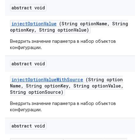
abstract void
inject
Option
Value
(String option
Name
,
String
option
Key
,
String option
Value)
Внедрить значение параметра в набор объектов
конфигурации.
abstract void
inject
Option
Value
With
Source
(String option
Name
,
String option
Key
,
String option
Value
,
String option
Source)
Внедрить значение параметра в набор объектов
конфигурации.
abstract void