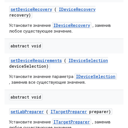
set
Device
Recovery
(
IDevice
Recovery
recovery)
IDeviceRecovery
Установите значение
, заменив
любое существующее значение.
abstract void
set
Device
Requirements
(
IDevice
Selection
device
Selection)
IDeviceSelection
Установите значение параметра
, заменив все существующие значения.
abstract void
set
Lab
Preparer
(
ITarget
Preparer
preparer)
ITargetPreparer
Установите значение
, заменив
любое существующее значение.