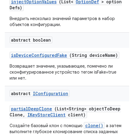
inject
Option
Values
(List<
Option
Def
> option
Defs)
Внедрить несколько значений параметров в набор
объектов конфигурации.
abstract boolean
is
Device
Configured
Fake
(String device
Name)
Возвращает значение, указывающее, помечено ли
сконфигурированное устройство тегом isFake=true
или нет.
abstract
IConfiguration
partial
Deep
Clone
(List<String> object
To
Deep
Clone
,
IKey
Store
Client
client)
clone()
Создайте базовый клон с помощью
а затем
выполните глубокое клонирование списка заданных