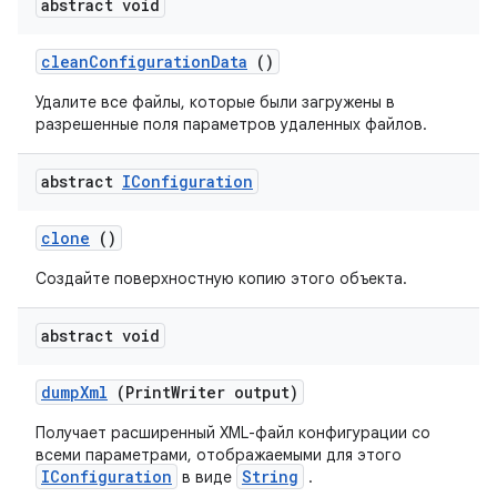
abstract void
clean
Configuration
Data
()
Удалите все файлы, которые были загружены в
разрешенные поля параметров удаленных файлов.
abstract
IConfiguration
clone
()
Создайте поверхностную копию этого объекта.
abstract void
dump
Xml
(Print
Writer output)
Получает расширенный XML-файл конфигурации со
всеми параметрами, отображаемыми для этого
IConfiguration
String
в виде
.