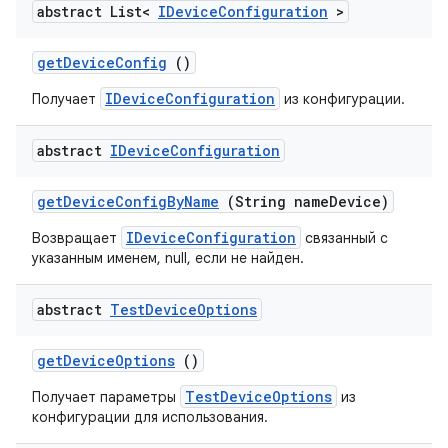
abstract List<
IDevice
Configuration
>
get
Device
Config
()
IDeviceConfiguration
Получает
из конфигурации.
abstract
IDevice
Configuration
get
Device
Config
By
Name
(String name
Device)
IDeviceConfiguration
Возвращает
связанный с
указанным именем, null, если не найден.
abstract
Test
Device
Options
get
Device
Options
()
TestDeviceOptions
Получает параметры
из
конфигурации для использования.