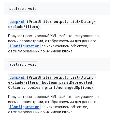
abstract void
dump
Xml
(Print
Writer output
,
List<String>
exclude
Filters)
Получает расширенный XML-файл конфигурации со
всеми параметрами, отображаемыми для данного
IConfiguration
за исключением объектов,
отфильтрованных по их имени ключа.
abstract void
dump
Xml
(Print
Writer output
,
List<String>
exclude
Filters
,
boolean print
Deprecated
Options
,
boolean print
Unchanged
Options)
Получает расширенный XML-файл конфигурации со
всеми параметрами, отображаемыми для данного
IConfiguration
за исключением объектов,
отфильтрованных по их имени ключа.