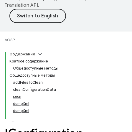
Translation API
.
AOSP
Содержание
Краткое содержание
Общедоступные методы
Общедоступные методы
addFilesToClean
cleanConfigurationData
клон
dumpXml
dumpXml