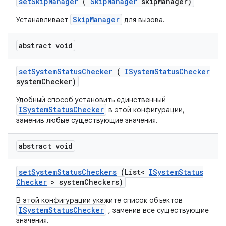
set
Skip
Manager
(
Skip
Manager
skip
Manager)
SkipManager
Устанавливает
для вызова.
abstract void
set
System
Status
Checker
(
ISystem
Status
Checker
system
Checker)
Удобный способ установить единственный
ISystemStatusChecker
в этой конфигурации,
заменив любые существующие значения.
abstract void
set
System
Status
Checkers
(List<
ISystem
Status
Checker
> system
Checkers)
В этой конфигурации укажите список объектов
ISystemStatusChecker
, заменив все существующие
значения.