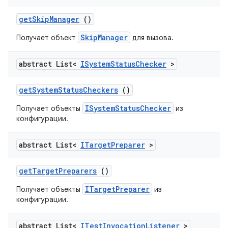
get
Skip
Manager
()
SkipManager
Получает объект
для вызова.
abstract List<
ISystem
Status
Checker
>
get
System
Status
Checkers
()
ISystemStatusChecker
Получает объекты
из
конфигурации.
abstract List<
ITarget
Preparer
>
get
Target
Preparers
()
ITargetPreparer
Получает объекты
из
конфигурации.
abstract List<
ITest
Invocation
Listener
>