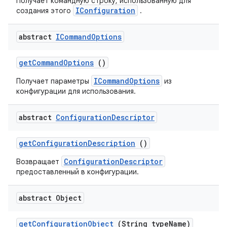
Получает командную строку, использованную для
IConfiguration
создания этого
.
abstract
ICommand
Options
get
Command
Options
()
ICommandOptions
Получает параметры
из
конфигурации для использования.
abstract
Configuration
Descriptor
get
Configuration
Description
()
ConfigurationDescriptor
Возвращает
предоставленный в конфигурации.
abstract Object
get
Configuration
Object
(String type
Name)