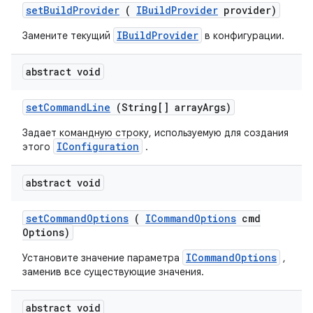
set
Build
Provider
(
IBuild
Provider
provider)
IBuildProvider
Замените текущий
в конфигурации.
abstract void
set
Command
Line
(String[] array
Args)
Задает командную строку, используемую для создания
IConfiguration
этого
.
abstract void
set
Command
Options
(
ICommand
Options
cmd
Options)
ICommandOptions
Установите значение параметра
,
заменив все существующие значения.
abstract void