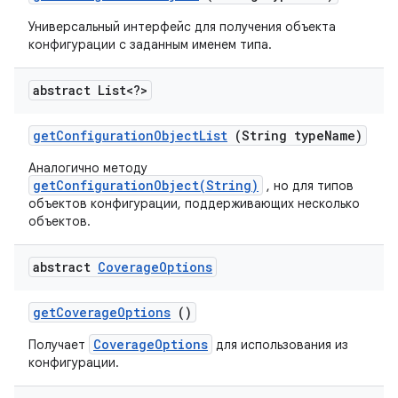
Универсальный интерфейс для получения объекта
конфигурации с заданным именем типа.
abstract List<?>
get
Configuration
Object
List
(String type
Name)
Аналогично методу
getConfigurationObject(String)
, но для типов
объектов конфигурации, поддерживающих несколько
объектов.
abstract
Coverage
Options
get
Coverage
Options
()
CoverageOptions
Получает
для использования из
конфигурации.