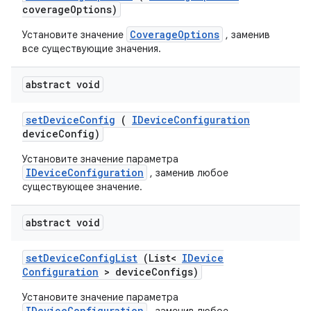
coverage
Options)
CoverageOptions
Установите значение
, заменив
все существующие значения.
abstract void
set
Device
Config
(
IDevice
Configuration
device
Config)
Установите значение параметра
IDeviceConfiguration
, заменив любое
существующее значение.
abstract void
set
Device
Config
List
(List<
IDevice
Configuration
> device
Configs)
Установите значение параметра
IDeviceConfiguration