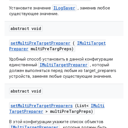
ILogSaver
Установите значение
, заменив любое
существующее значение.
abstract void
set
Multi
Pre
Target
Preparer
(
IMulti
Target
Preparer
multi
Pre
Targ
Preps)
Удобный способ установить в данной конфигурации
IMultiTargetPreparer
единственный
, который
должен выполняться перед любым из target_preparers
устройств, заменяя любые существующие значения.
abstract void
set
Multi
Pre
Target
Preparers
(List<
IMulti
Target
Preparer
> multi
Pre
Targ
Preps)
В этой конфигурации укажите список объектов
IMultiTargetPreparer
, которые должны быть