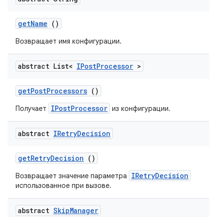
get
Name
()
Возвращает имя конфигурации.
abstract List<
IPost
Processor
>
get
Post
Processors
()
IPostProcessor
Получает
из конфигурации.
abstract
IRetry
Decision
get
Retry
Decision
()
IRetryDecision
Возвращает значение параметра
использованное при вызове.
abstract
Skip
Manager