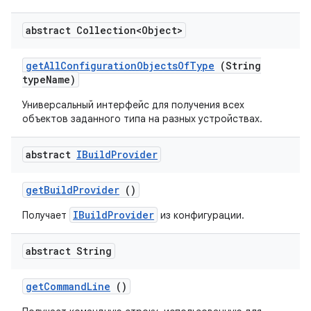
abstract Collection<Object>
get
All
Configuration
Objects
Of
Type
(String
type
Name)
Универсальный интерфейс для получения всех
объектов заданного типа на разных устройствах.
abstract
IBuild
Provider
get
Build
Provider
()
IBuildProvider
Получает
из конфигурации.
abstract String
get
Command
Line
()