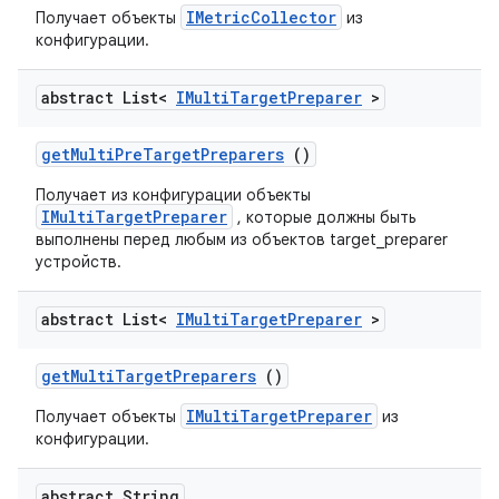
IMetricCollector
Получает объекты
из
конфигурации.
abstract List<
IMulti
Target
Preparer
>
get
Multi
Pre
Target
Preparers
()
Получает из конфигурации объекты
IMultiTargetPreparer
, которые должны быть
выполнены перед любым из объектов target_preparer
устройств.
abstract List<
IMulti
Target
Preparer
>
get
Multi
Target
Preparers
()
IMultiTargetPreparer
Получает объекты
из
конфигурации.
abstract String