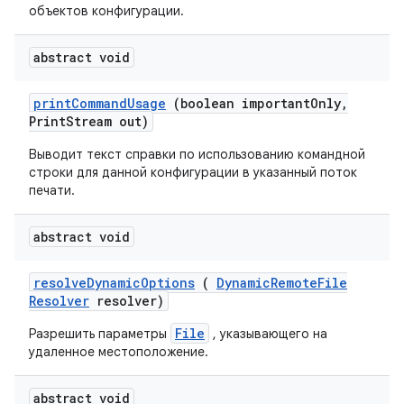
объектов конфигурации.
abstract void
print
Command
Usage
(boolean important
Only
,
Print
Stream out)
Выводит текст справки по использованию командной
строки для данной конфигурации в указанный поток
печати.
abstract void
resolve
Dynamic
Options
(
Dynamic
Remote
File
Resolver
resolver)
File
Разрешить параметры
, указывающего на
удаленное местоположение.
abstract void