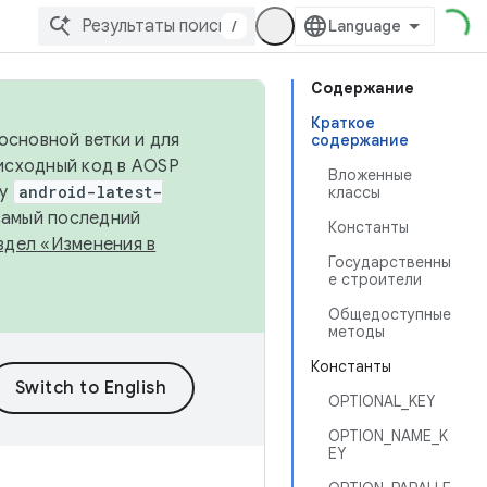
/
Содержание
Краткое
основной ветки и для
содержание
исходный код в AOSP
Вложенные
ку
android-latest-
классы
 самый последний
Константы
здел «Изменения в
Государственны
е строители
Общедоступные
методы
Константы
OPTIONAL_KEY
OPTION_NAME_K
EY