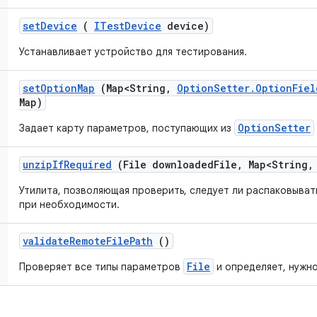
set
Device
(
ITest
Device
device)
Устанавливает устройство для тестирования.
set
Option
Map
(Map<String
,
Option
Setter
.
Option
Fiel
Map)
OptionSetter
Задает карту параметров, поступающих из
unzip
If
Required
(File downloaded
File
,
Map<String
,
Утилита, позволяющая проверить, следует ли распаковывать
при необходимости.
validate
Remote
File
Path
()
File
Проверяет все типы параметров
и определяет, нужно