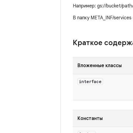
Например: gs://bucket/path
В папку META_INF/services
Краткое содер
Вложенные классы
interface
Константы