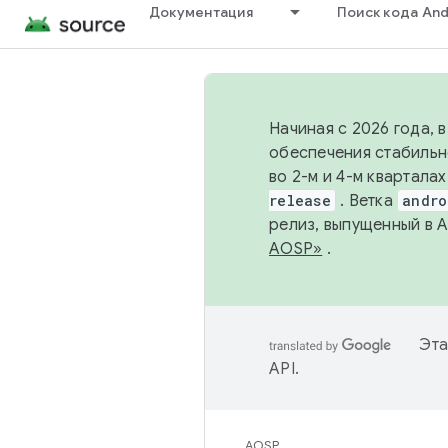
Документация
Поиск кода And
Начиная с 2026 года, 
обеспечения стабильн
во 2-м и 4-м квартала
release
. Ветка
andro
релиз, выпущенный в 
AOSP»
.
Эта
API
.
AOSP