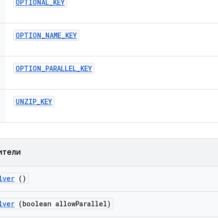
OPTIONAL
_
KEY
OPTION
_
NAME
_
KEY
OPTION
_
PARALLEL
_
KEY
UNZIP
_
KEY
ители
lver
()
lver
(boolean allow
Parallel)