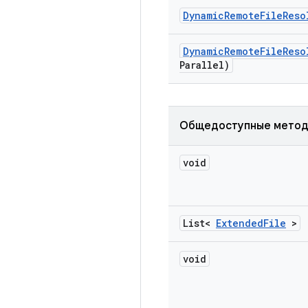
Dynamic
Remote
File
Reso
Dynamic
Remote
File
Reso
Parallel)
Общедоступные мето
void
List<
Extended
File
>
void