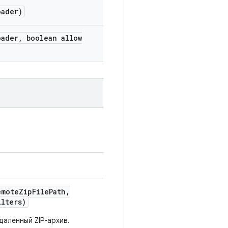
ader)
ader
,
boolean allow
emote
Zip
File
Path
,
ilters)
даленный ZIP-архив.