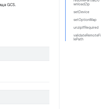
resolvePartialDo
wnloadZip
лища GCS.
setDevice
setOptionMap
unzipIfRequired
validateRemoteFi
lePath