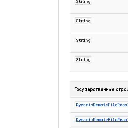
String
String
String
String
Государственные стро
Dynamic
Remote
File
Reso
Dynamic
Remote
File
Reso