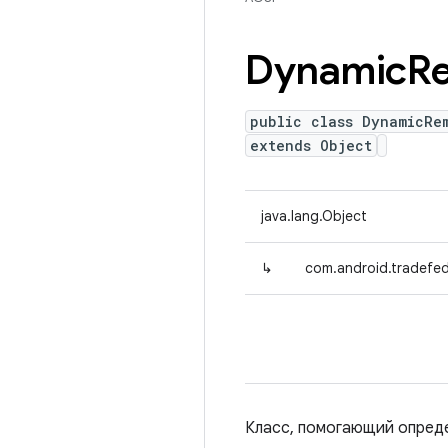
Dynamic
R
public class DynamicRe
extends Object
java.lang.Object
↳
com.android.tradefed
Класс, помогающий опреде