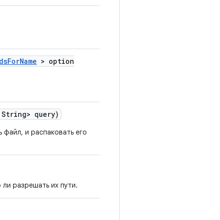
ds
For
Name
> option
String> query)
 файл, и распаковать его
 ли разрешать их пути.