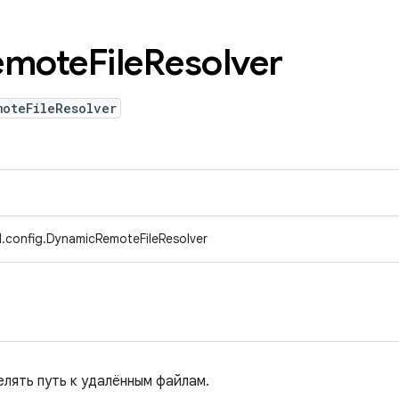
emote
File
Resolver
moteFileResolver
.config.DynamicRemoteFileResolver
лять путь к удалённым файлам.