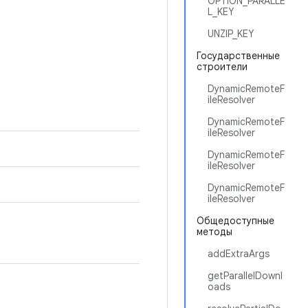
OPTION_PARALLE
L_KEY
UNZIP_KEY
Государственные
строители
DynamicRemoteF
ileResolver
DynamicRemoteF
ileResolver
DynamicRemoteF
ileResolver
DynamicRemoteF
ileResolver
Общедоступные
методы
addExtraArgs
getParallelDownl
oads