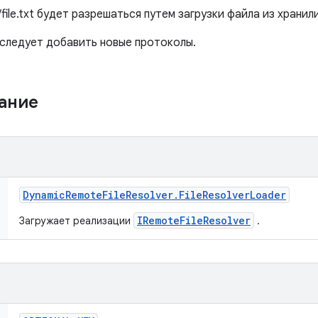
/file.txt будет разрешаться путем загрузки файла из храни
 следует добавить новые протоколы.
жание
Dynamic
Remote
File
Resolver
.
File
Resolver
Loader
IRemoteFileResolver
Загружает реализации
.