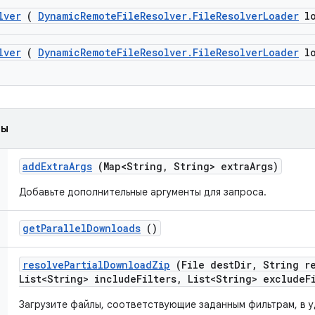
lver
(
Dynamic
Remote
File
Resolver
.
File
Resolver
Loader
lo
lver
(
Dynamic
Remote
File
Resolver
.
File
Resolver
Loader
lo
ды
add
Extra
Args
(Map<String
,
String> extra
Args)
Добавьте дополнительные аргументы для запроса.
get
Parallel
Downloads
()
resolve
Partial
Download
Zip
(File dest
Dir
,
String r
List<String> include
Filters
,
List<String> exclude
F
Загрузите файлы, соответствующие заданным фильтрам, в у