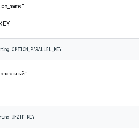
tion_name"
KEY
tring OPTION_PARALLEL_KEY
раллельный"
ring UNZIP_KEY