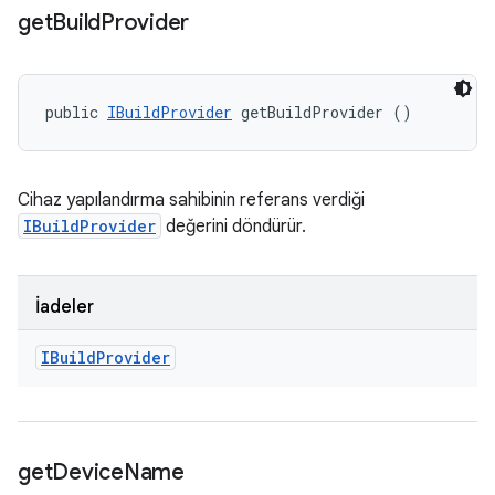
get
Build
Provider
public 
IBuildProvider
 getBuildProvider ()
Cihaz yapılandırma sahibinin referans verdiği
IBuildProvider
değerini döndürür.
İadeler
IBuild
Provider
get
Device
Name