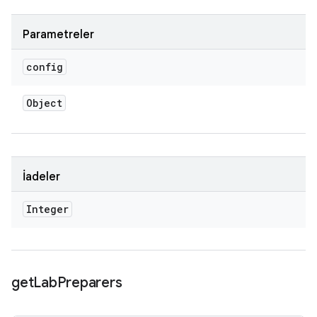
Parametreler
config
Object
İadeler
Integer
get
Lab
Preparers