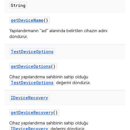
String
get
Device
Name
()
Yapılandırmanın "ad" alanında belirtilen cihazın adını
döndürür.
Test
Device
Options
get
Device
Options
()
Cihaz yapılandırma sahibinin sahip olduğu
TestDeviceOptions
değerini döndürür.
IDevice
Recovery
get
Device
Recovery
()
Cihaz yapılandırma sahibinin sahip olduğu
IDeviceRecovery
değerini döndürür.