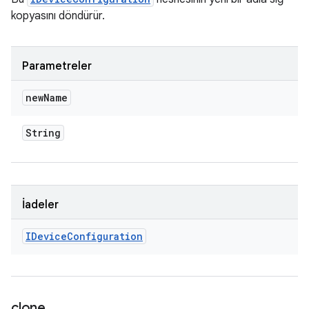
kopyasını döndürür.
Parametreler
new
Name
String
İadeler
IDevice
Configuration
clone