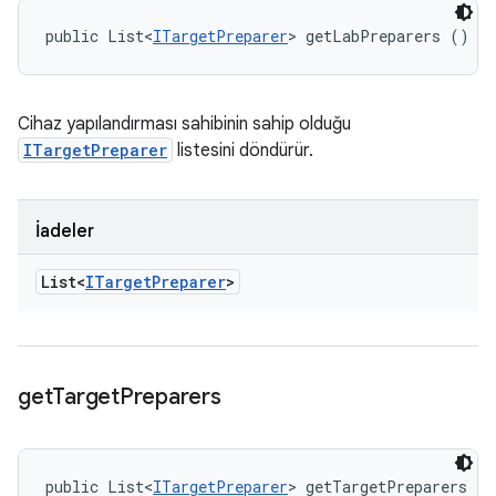
public List<
ITargetPreparer
> getLabPreparers ()
Cihaz yapılandırması sahibinin sahip olduğu
ITargetPreparer
listesini döndürür.
İadeler
List<
ITarget
Preparer
>
get
Target
Preparers
public List<
ITargetPreparer
> getTargetPreparers ()