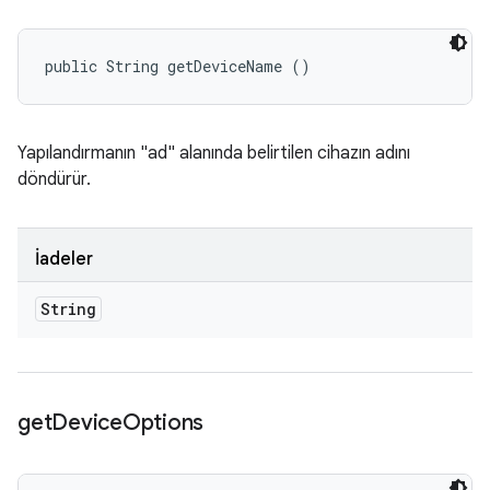
public String getDeviceName ()
Yapılandırmanın "ad" alanında belirtilen cihazın adını
döndürür.
İadeler
String
get
Device
Options