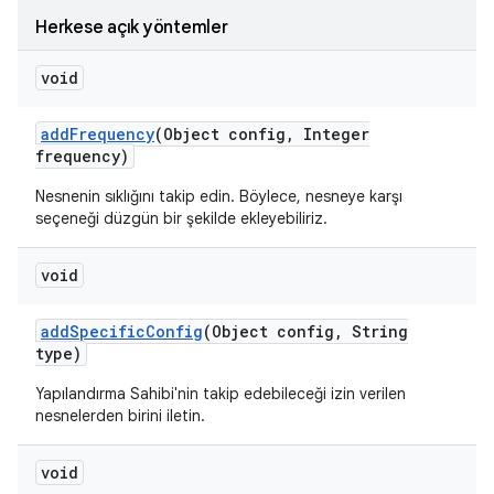
Herkese açık yöntemler
void
add
Frequency
(Object config
,
Integer
frequency)
Nesnenin sıklığını takip edin. Böylece, nesneye karşı
seçeneği düzgün bir şekilde ekleyebiliriz.
void
add
Specific
Config
(Object config
,
String
type)
Yapılandırma Sahibi'nin takip edebileceği izin verilen
nesnelerden birini iletin.
void