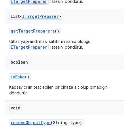
ITargetPreparer
listesini döndürür.
List<
ITarget
Preparer
>
get
Target
Preparers
()
Cihaz yapılandırması sahibinin sahip olduğu
ITargetPreparer
listesini döndürür.
boolean
is
Fake
()
Kapsayıcının test edilen bir cihaza ait olup olmadığını
döndürür.
void
remove
Object
Type
(String type)