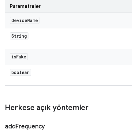
Parametreler
device
Name
String
is
Fake
boolean
Herkese açık yöntemler
add
Frequency