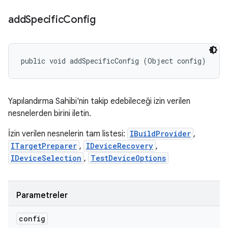
add
Specific
Config
public void addSpecificConfig (Object config)
Yapılandırma Sahibi'nin takip edebileceği izin verilen
nesnelerden birini iletin.
İzin verilen nesnelerin tam listesi:
IBuildProvider
,
ITargetPreparer
,
IDeviceRecovery
,
IDeviceSelection
,
TestDeviceOptions
Parametreler
config