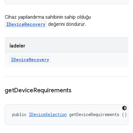
Cihaz yapılandırma sahibinin sahip olduğu
IDeviceRecovery
değerini döndürür.
İadeler
IDevice
Recovery
get
Device
Requirements
public 
IDeviceSelection
 getDeviceRequirements ()