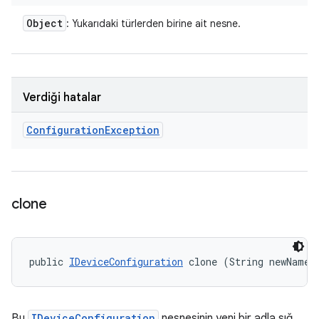
Object
: Yukarıdaki türlerden birine ait nesne.
Verdiği hatalar
Configuration
Exception
clone
public 
IDeviceConfiguration
 clone (String newName)
Bu
IDeviceConfiguration
nesnesinin yeni bir adla sığ