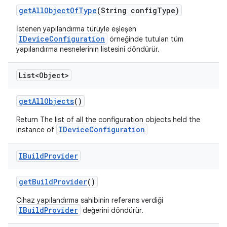
get
All
Object
Of
Type
(String config
Type)
İstenen yapılandırma türüyle eşleşen
IDeviceConfiguration
örneğinde tutulan tüm
yapılandırma nesnelerinin listesini döndürür.
List<Object>
get
All
Objects
()
Return The list of all the configuration objects held the
IDeviceConfiguration
instance of
IBuild
Provider
get
Build
Provider
()
Cihaz yapılandırma sahibinin referans verdiği
IBuildProvider
değerini döndürür.