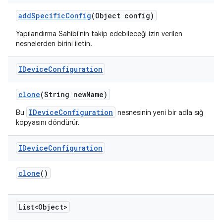
add
Specific
Config
(Object config)
Yapılandırma Sahibi'nin takip edebileceği izin verilen
nesnelerden birini iletin.
IDevice
Configuration
clone
(String new
Name)
IDeviceConfiguration
Bu
nesnesinin yeni bir adla sığ
kopyasını döndürür.
IDevice
Configuration
clone
()
List<Object>