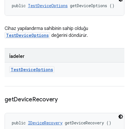
public 
TestDeviceOptions
 getDeviceOptions ()
Cihaz yapılandırma sahibinin sahip olduğu
TestDeviceOptions
değerini döndürür.
İadeler
Test
Device
Options
get
Device
Recovery
public 
IDeviceRecovery
 getDeviceRecovery ()