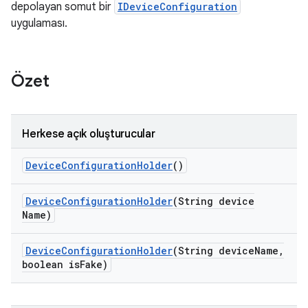
depolayan somut bir
IDeviceConfiguration
uygulaması.
Özet
Herkese açık oluşturucular
Device
Configuration
Holder
()
Device
Configuration
Holder
(String device
Name)
Device
Configuration
Holder
(String device
Name
,
boolean is
Fake)