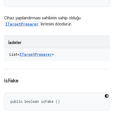
Cihaz yapılandırması sahibinin sahip olduğu
ITargetPreparer
listesini döndürür.
İadeler
List<
ITarget
Preparer
>
is
Fake
public boolean isFake ()