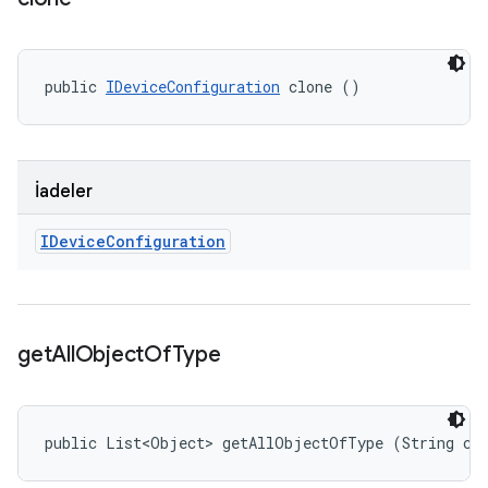
public 
IDeviceConfiguration
 clone ()
İadeler
IDevice
Configuration
get
All
Object
Of
Type
public List<Object> getAllObjectOfType (String co