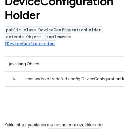
Device
Configuration
Holder
public class DeviceConfigurationHolder
extends Object
implements
IDeviceConfiguration
java.lang.Object
↳
com.android.tradefed.config.DeviceConfigurationHold
Yüklü cihaz yapılandırma nesnelerini özelliklerinde