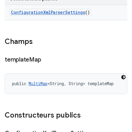
Configuration
Xml
Parser
Settings
()
Champs
template
Map
public 
MultiMap
<String, String> templateMap
Constructeurs publics