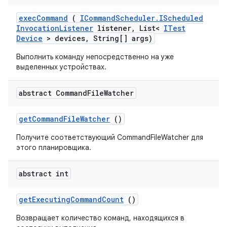
exec
Command
(
ICommand
Scheduler
.
IScheduled
Invocation
Listener
listener
,
List<
ITest
Device
> devices
,
String[] args)
Выполнить команду непосредственно на уже
выделенных устройствах.
abstract Command
File
Watcher
get
Command
File
Watcher
()
Получите соответствующий CommandFileWatcher для
этого планировщика.
abstract int
get
Executing
Command
Count
()
Возвращает количество команд, находящихся в