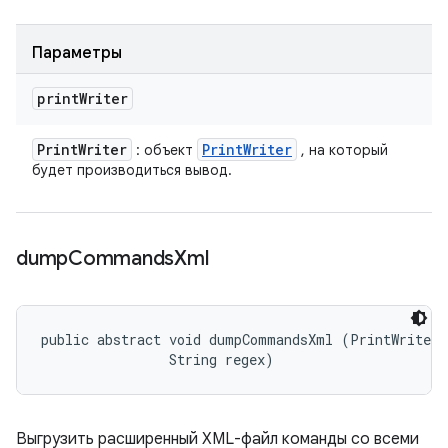
Параметры
print
Writer
Print
Writer
Print
Writer
: объект
, на который
будет производиться вывод.
dump
Commands
Xml
public abstract void dumpCommandsXml (PrintWriter p
                String regex)
Выгрузить расширенный XML-файл команды со всеми