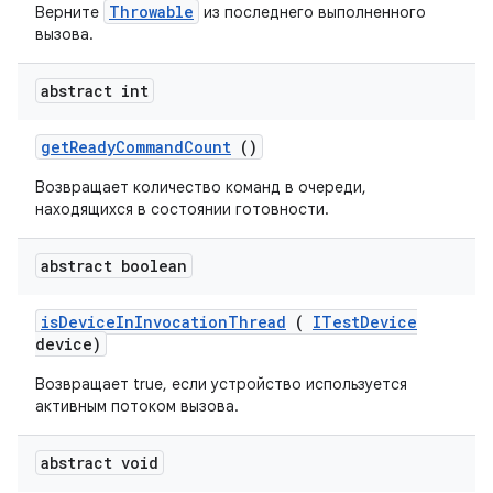
Throwable
Верните
из последнего выполненного
вызова.
abstract int
get
Ready
Command
Count
()
Возвращает количество команд в очереди,
находящихся в состоянии готовности.
abstract boolean
is
Device
In
Invocation
Thread
(
ITest
Device
device)
Возвращает true, если устройство используется
активным потоком вызова.
abstract void