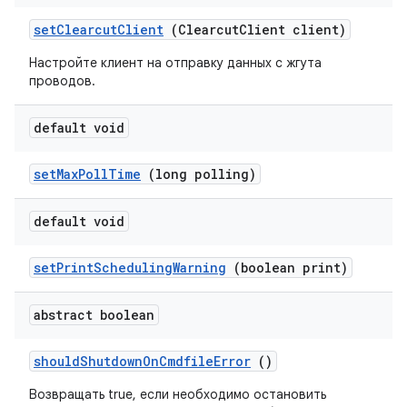
set
Clearcut
Client
(Clearcut
Client client)
Настройте клиент на отправку данных с жгута
проводов.
default void
set
Max
Poll
Time
(long polling)
default void
set
Print
Scheduling
Warning
(boolean print)
abstract boolean
should
Shutdown
On
Cmdfile
Error
()
Возвращать true, если необходимо остановить