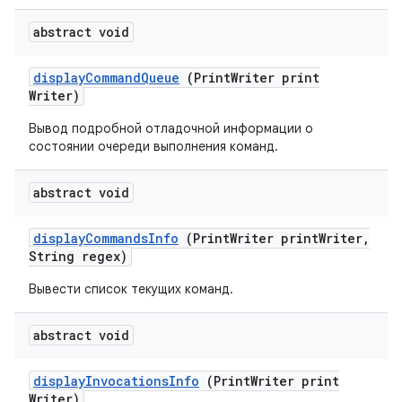
abstract void
display
Command
Queue
(Print
Writer print
Writer)
Вывод подробной отладочной информации о
состоянии очереди выполнения команд.
abstract void
display
Commands
Info
(Print
Writer print
Writer
,
String regex)
Вывести список текущих команд.
abstract void
display
Invocations
Info
(Print
Writer print
Writer)