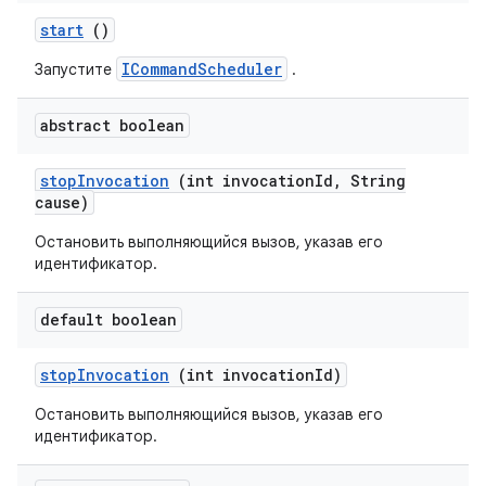
start
()
ICommandScheduler
Запустите
.
abstract boolean
stop
Invocation
(int invocation
Id
,
String
cause)
Остановить выполняющийся вызов, указав его
идентификатор.
default boolean
stop
Invocation
(int invocation
Id)
Остановить выполняющийся вызов, указав его
идентификатор.