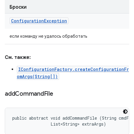
Броски
Configuration
Exception
если команду не удалось обработать
См. также:
IConfigurationFactory.createConfigurationFr
omArgs(String[])
add
Command
File
public abstract void addCommandFile (String cmdFile
                List<String> extraArgs)