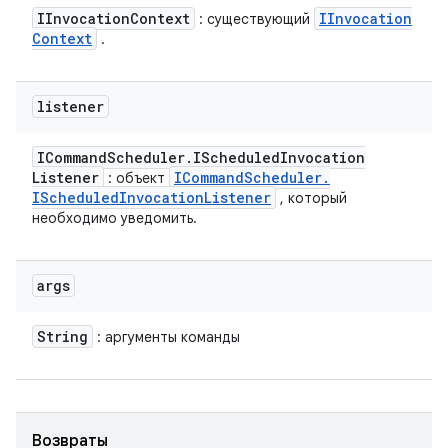
IInvocation
Context
IInvocation
: существующий
Context
.
listener
ICommand
Scheduler
.
IScheduled
Invocation
Listener
ICommand
Scheduler
.
: объект
IScheduled
Invocation
Listener
, который
необходимо уведомить.
args
String
: аргументы команды
Возвраты