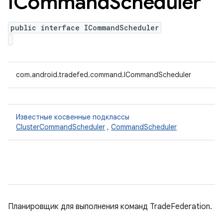
ICommand
Scheduler
public interface ICommandScheduler
com.android.tradefed.command.ICommandScheduler
Известные косвенные подклассы
ClusterCommandScheduler
,
CommandScheduler
Планировщик для выполнения команд TradeFederation.