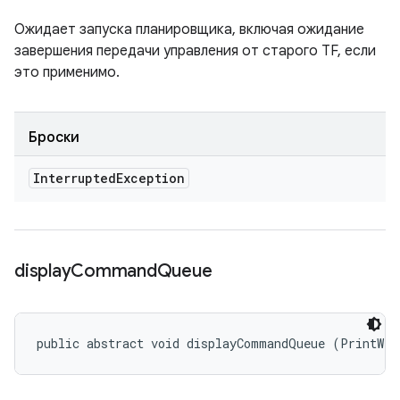
Ожидает запуска планировщика, включая ожидание
завершения передачи управления от старого TF, если
это применимо.
Броски
Interrupted
Exception
display
Command
Queue
public abstract void displayCommandQueue (PrintWri