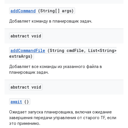
add
Command
(String[] args)
Добавляет команду в планировщик задач.
abstract void
add
Command
File
(String cmd
File
,
List<String>
extra
Args)
Добавляет все команды из указанного файла в
планировщик задач.
abstract void
await
()
Ожидает запуска планировщика, включая ожидание
завершения передачи управления от старого TF, если
это применимо.