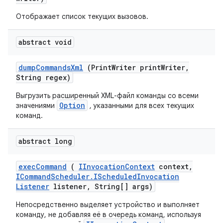
Отображает список текущих вызовов.
abstract void
dump
Commands
Xml
(Print
Writer print
Writer
,
String regex)
Выгрузить расширенный XML-файл команды со всеми
Option
значениями
, указанными для всех текущих
команд.
abstract long
exec
Command
(
IInvocation
Context
context
,
ICommand
Scheduler
.
IScheduled
Invocation
Listener
listener
,
String[] args)
Непосредственно выделяет устройство и выполняет
команду, не добавляя её в очередь команд, используя