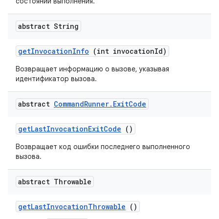
состоянии выполнения.
abstract String
get
Invocation
Info
(int invocation
Id)
Возвращает информацию о вызове, указывая
идентификатор вызова.
abstract
Command
Runner
.
Exit
Code
get
Last
Invocation
Exit
Code
()
Возвращает код ошибки последнего выполненного
вызова.
abstract Throwable
get
Last
Invocation
Throwable
()