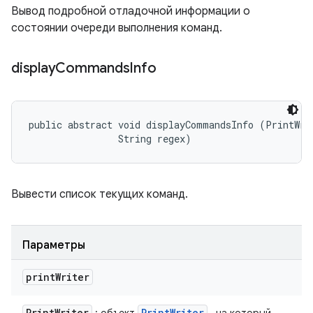
Вывод подробной отладочной информации о
состоянии очереди выполнения команд.
display
Commands
Info
public abstract void displayCommandsInfo (PrintWrit
                String regex)
Вывести список текущих команд.
Параметры
print
Writer
Print
Writer
Print
Writer