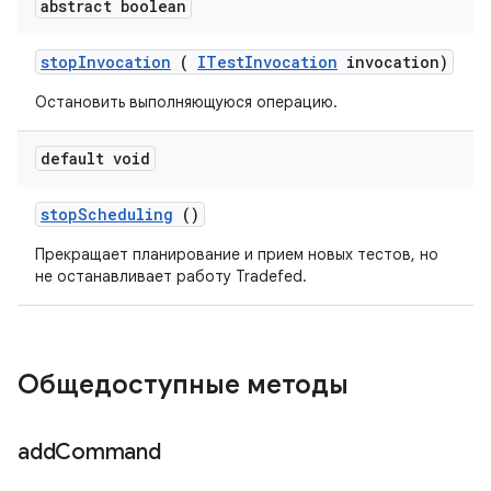
abstract boolean
stop
Invocation
(
ITest
Invocation
invocation)
Остановить выполняющуюся операцию.
default void
stop
Scheduling
()
Прекращает планирование и прием новых тестов, но
не останавливает работу Tradefed.
Общедоступные методы
add
Command