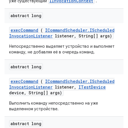
IInvocationContext
уже существующий
.
abstract long
exec
Command
(
ICommand
Scheduler
.
IScheduled
Invocation
Listener
listener
,
String[] args)
Непосредственно выделяет устройство и выполняет
команду, не добавляя её в очередь команд.
abstract long
exec
Command
(
ICommand
Scheduler
.
IScheduled
Invocation
Listener
listener
,
ITest
Device
device
,
String[] args)
Выполнить команду непосредственно на уже
выделенном устройстве.
abstract long