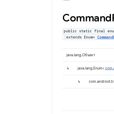
Command
public static final en
extends Enum<
Command
java.lang.Объект
↳
java.lang.Enum<
com.
↳
com.android.