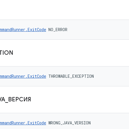
mmandRunner.ExitCode
 NO_ERROR
TION
mmandRunner.ExitCode
 THROWABLE_EXCEPTION
VA
_
ВЕРСИЯ
mmandRunner.ExitCode
 WRONG_JAVA_VERSION