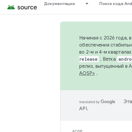
Документация
Поиск кода And
Начиная с 2026 года, 
обеспечения стабильн
во 2-м и 4-м квартала
release
. Ветка
andro
релиз, выпущенный в 
AOSP»
.
Эта
API
.
AOSP