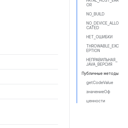
FATAL_HOST_ERR
OR
NO_BUILD
NO_DEVICE_ALLO
CATED
НЕТ_ОШИБКИ
THROWABLE_EXC
EPTION
НЕПРАВИЛЬНАЯ_
JAVA_ВЕРСИЯ
Публичные методы
getCodeValue
значениеОф
ценности