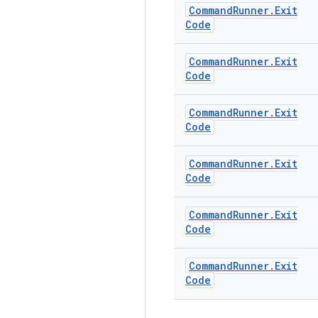
Command
Runner
.
Exit
Code
Command
Runner
.
Exit
Code
Command
Runner
.
Exit
Code
Command
Runner
.
Exit
Code
Command
Runner
.
Exit
Code
Command
Runner
.
Exit
Code