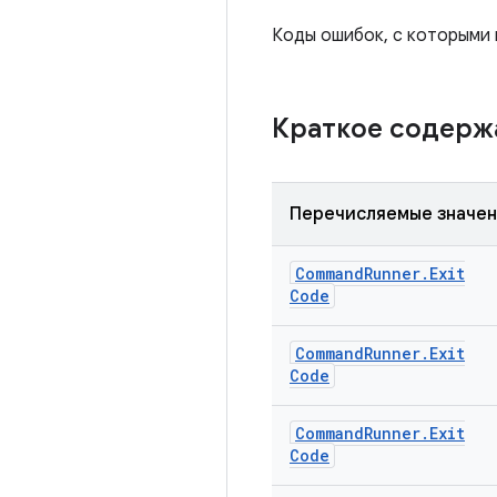
Коды ошибок, с которыми 
Краткое содер
Перечисляемые значе
Command
Runner
.
Exit
Code
Command
Runner
.
Exit
Code
Command
Runner
.
Exit
Code