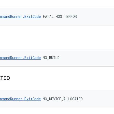
mmandRunner.ExitCode
 FATAL_HOST_ERROR
mmandRunner.ExitCode
 NO_BUILD
ATED
mmandRunner.ExitCode
 NO_DEVICE_ALLOCATED