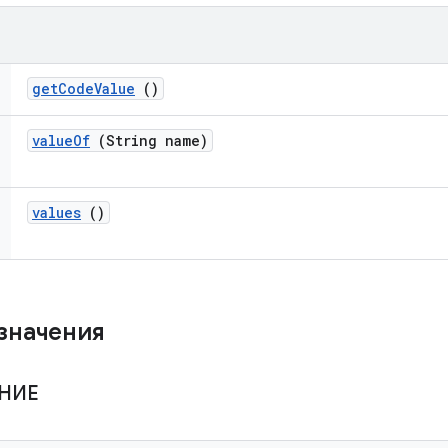
get
Code
Value
()
value
Of
(String name)
values
()
значения
НИЕ