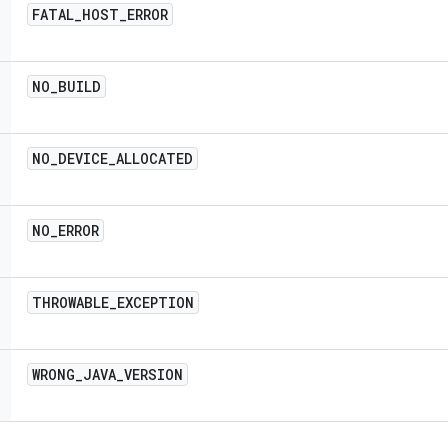
FATAL
_
HOST
_
ERROR
NO
_
BUILD
NO
_
DEVICE
_
ALLOCATED
NO
_
ERROR
THROWABLE
_
EXCEPTION
WRONG
_
JAVA
_
VERSION