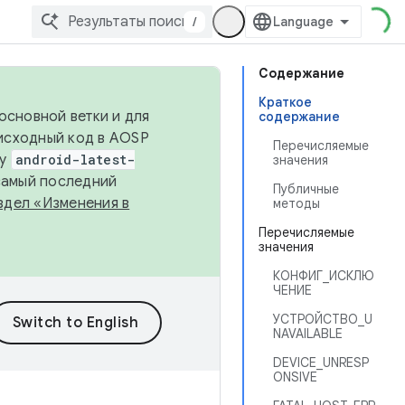
/
Содержание
Краткое
основной ветки и для
содержание
исходный код в AOSP
Перечисляемые
ку
android-latest-
значения
 самый последний
Публичные
здел «Изменения в
методы
Перечисляемые
значения
КОНФИГ_ИСКЛЮ
ЧЕНИЕ
УСТРОЙСТВО_U
NAVAILABLE
DEVICE_UNRESP
ONSIVE