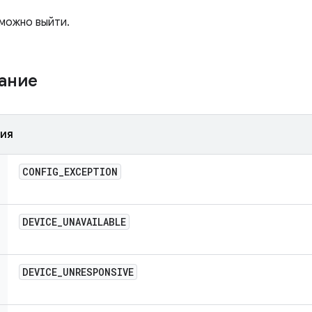
можно выйти.
жание
ния
CONFIG
_
EXCEPTION
DEVICE
_
UNAVAILABLE
DEVICE
_
UNRESPONSIVE