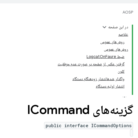
AOSP
در این صفحه
خلاصه
روش‌های عمومی
روش‌های عمومی
ضبط LogcatOnFaure
گرفتن عکس از صفحه در صورت عدم موفقیت
کلون
واگذار شدهانتشار زودهنگام دستگاه
انتشار اولیه دستگاه
گزینه‌های ICommand
public interface ICommandOptions