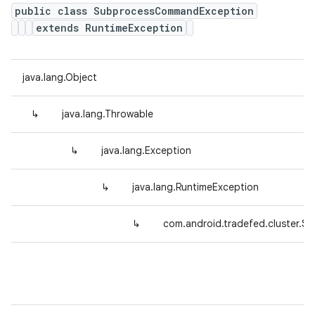
public class SubprocessCommandException
extends RuntimeException
java.lang.Object
↳
java.lang.Throwable
↳
java.lang.Exception
↳
java.lang.RuntimeException
↳
com.android.tradefed.cluster.