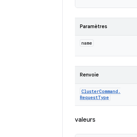
Paramètres
name
Renvoie
Cluster
Command
.
Request
Type
valeurs