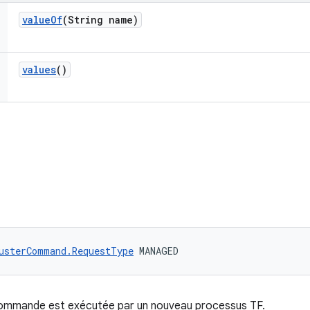
value
Of
(String name)
values
()
usterCommand.RequestType
 MANAGED
 commande est exécutée par un nouveau processus TF.