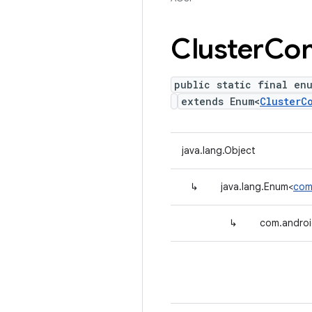
Cluster
Co
public static final en
extends Enum<
ClusterC
java.lang.Object
↳
java.lang.Enum<
com
↳
com.androi