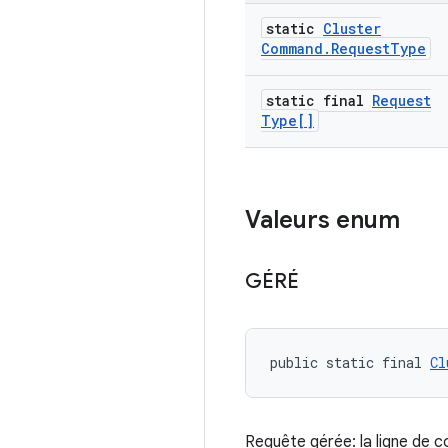
static
Cluster
Command
.
Request
Type
static final
Request
Type[]
Valeurs enum
GÉRÉ
public static final 
Cl
Requête gérée: la ligne de