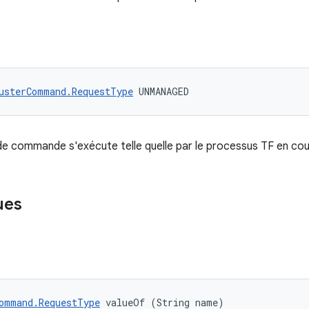
usterCommand.RequestType
 UNMANAGED
 de commande s'exécute telle quelle par le processus TF en cou
ues
ommand.RequestType
 valueOf (String name)