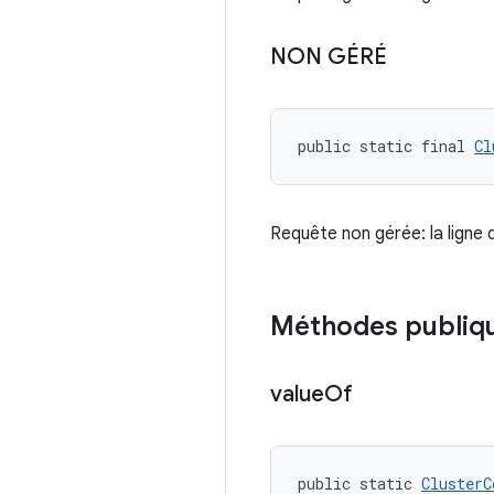
NON GÉRÉ
public static final 
Cl
Requête non gérée: la ligne
Méthodes publiq
value
Of
public static 
ClusterC