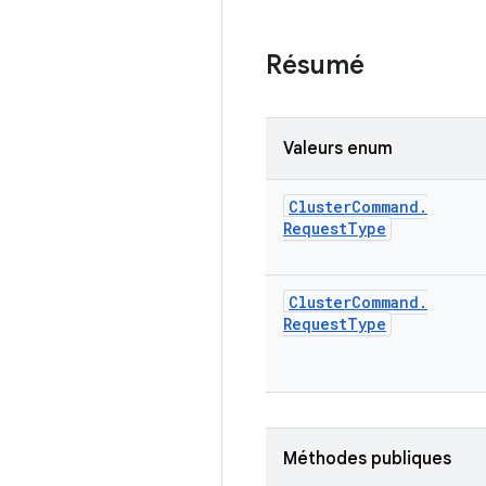
Résumé
Valeurs enum
Cluster
Command
.
Request
Type
Cluster
Command
.
Request
Type
Méthodes publiques