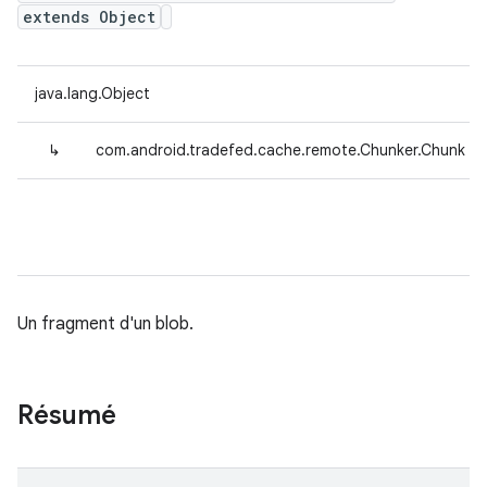
extends Object
java.lang.Object
↳
com.android.tradefed.cache.remote.Chunker.Chunk
Un fragment d'un blob.
Résumé