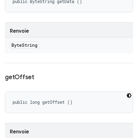
public ByteString getData ()
Renvoie
Byte
String
get
Offset
public long getOffset ()
Renvoie