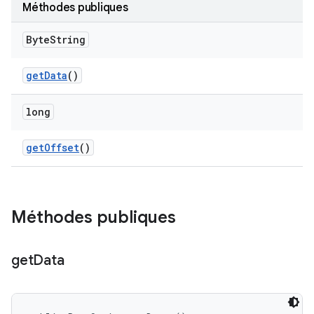
Méthodes publiques
Byte
String
get
Data
()
long
get
Offset
()
Méthodes publiques
get
Data