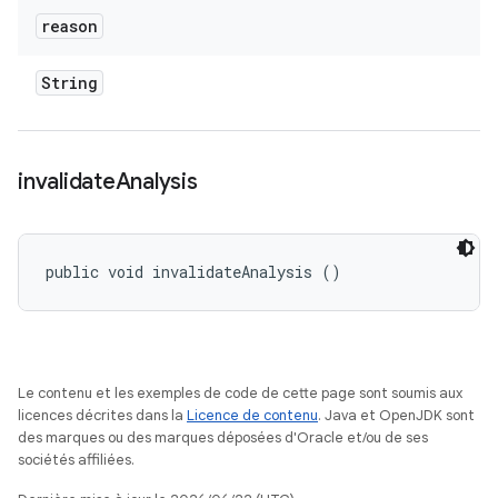
reason
String
invalidate
Analysis
public void invalidateAnalysis ()
Le contenu et les exemples de code de cette page sont soumis aux
licences décrites dans la
Licence de contenu
. Java et OpenJDK sont
des marques ou des marques déposées d'Oracle et/ou de ses
sociétés affiliées.