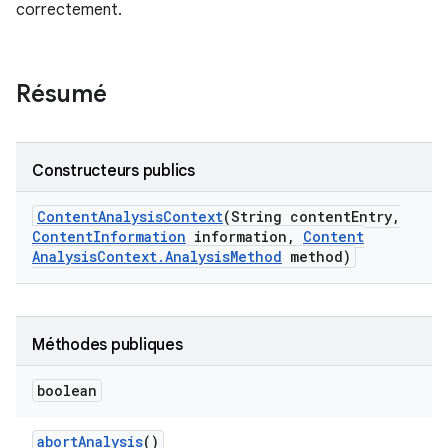
correctement.
Résumé
Constructeurs publics
Content
Analysis
Context
(String content
Entry
,
Content
Information
information
,
Content
Analysis
Context
.
Analysis
Method
method)
Méthodes publiques
boolean
abort
Analysis
()