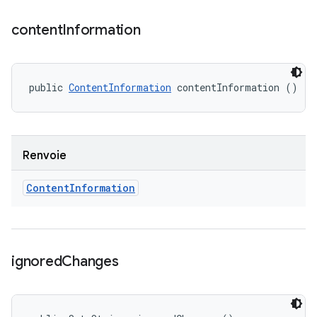
content
Information
public 
ContentInformation
 contentInformation ()
Renvoie
Content
Information
ignored
Changes