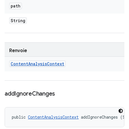
path
String
Renvoie
Content
Analysis
Context
add
Ignore
Changes
public 
ContentAnalysisContext
 addIgnoreChanges (Se