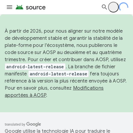
À partir de 2026, pour nous aligner sur notre modèle
de développement stable et garantir la stabilité de la
plate-forme pour l'écosystème, nous publierons le
code source sur AOSP au deuxième et au quatrième
trimestre. Pour créer et contribuer dans AOSP, utilisez
android-latest-release
. La branche de fichier
manifeste
android-latest-release
fera toujours
référence à la version la plus récente envoyée à AOSP.
Pour en savoir plus, consultez
Modifications
apportées à AOSP
.
Google utilise la technologie IA pour traduire le