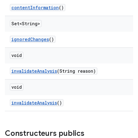
content
Information
()
Set<String>
ignored
Changes
()
void
invalidate
Analysis
(String reason)
void
invalidate
Analysis
()
Constructeurs publics