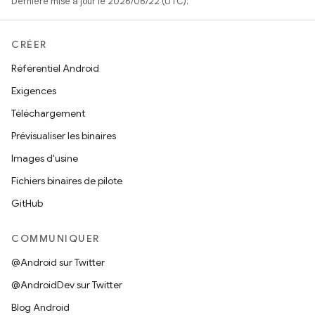
Dernière mise à jour le 2026/06/22 (UTC).
CRÉER
Référentiel Android
Exigences
Téléchargement
Prévisualiser les binaires
Images d'usine
Fichiers binaires de pilote
GitHub
COMMUNIQUER
@Android sur Twitter
@AndroidDev sur Twitter
Blog Android