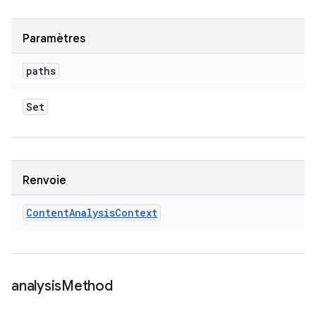
Paramètres
paths
Set
Renvoie
Content
Analysis
Context
analysis
Method