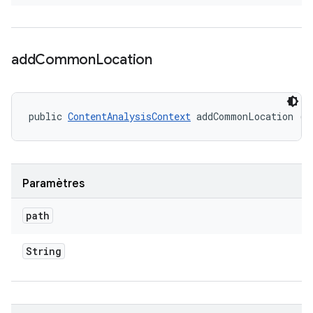
add
Common
Location
public 
ContentAnalysisContext
 addCommonLocation (S
Paramètres
path
String