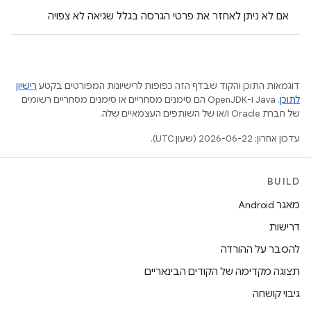
אם לא ניתן לאחזר את פרטי הגרסה בגלל שגיאה לא צפויה
דוגמאות התוכן והקוד שבדף הזה כפופות לרישיונות המפורטים בקטע
רישיון
לתוכן
.‏ Java ו-OpenJDK הם סימנים מסחריים או סימנים מסחריים רשומים
של חברת Oracle ו/או של השותפים העצמאיים שלה.
עדכון אחרון: 2026-06-22 (שעון UTC).
BUILD
מאגר Android
דרישות
להסבר על ההורדה
תצוגה מקדימה של הקודים הבינאריים
גיבוי קושחה