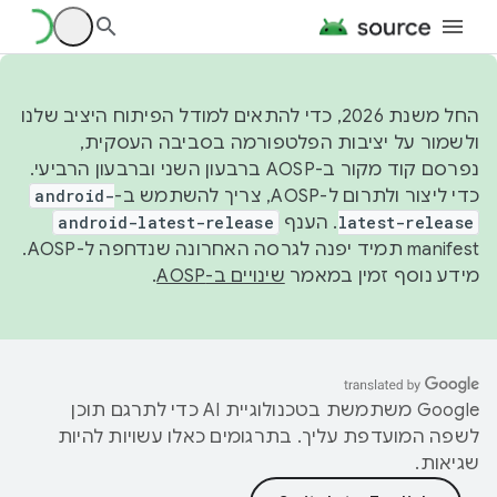
החל משנת 2026, כדי להתאים למודל הפיתוח היציב שלנו
ולשמור על יציבות הפלטפורמה בסביבה העסקית,
נפרסם קוד מקור ב-AOSP ברבעון השני וברבעון הרביעי.
כדי ליצור ולתרום ל-AOSP, צריך להשתמש ב-
android-
latest-release
. הענף
android-latest-release
manifest תמיד יפנה לגרסה האחרונה שנדחפה ל-AOSP.
מידע נוסף זמין במאמר
שינויים ב-AOSP
.
‫Google משתמשת בטכנולוגיית AI כדי לתרגם תוכן
לשפה המועדפת עליך. בתרגומים כאלו עשויות להיות
שגיאות.