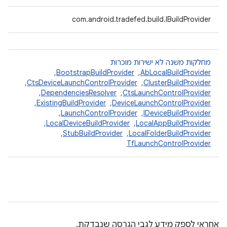
com.android.tradefed.build.IBuildProvider
מחלקות משנה לא ישירות מוכרות
AbLocalBuildProvider
, ‏
BootstrapBuildProvider
, ‏
ClusterBuildProvider
, ‏
CtsDeviceLaunchControlProvider
, ‏
CtsLaunchControlProvider
, ‏
DependenciesResolver
, ‏
DeviceLaunchControlProvider
, ‏
ExistingBuildProvider
, ‏
IDeviceBuildProvider
, ‏
LaunchControlProvider
, ‏
LocalAppBuildProvider
, ‏
LocalDeviceBuildProvider
, ‏
LocalFolderBuildProvider
, ‏
StubBuildProvider
, ‏
TfLaunchControlProvider
אחראי לספק מידע לגבי הגרסה שנבדקת.