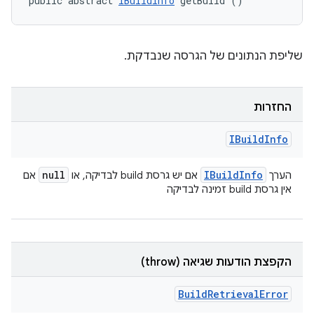
public abstract 
IBuildInfo
 getBuild ()
שליפת הנתונים של הגרסה שנבדקת.
החזרות
IBuild
Info
null
IBuild
Info
הערך
אם יש גרסת build לבדיקה, או
אם
אין גרסת build זמינה לבדיקה
הקפצת הודעות שגיאה (throw)
Build
Retrieval
Error