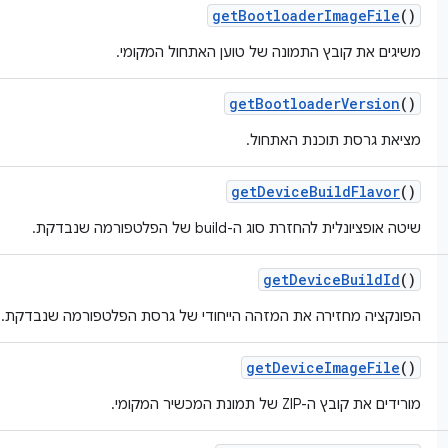
get
Bootloader
Image
File
()
משיגים את קובץ התמונה של טוען האתחול המקומי.
get
Bootloader
Version
()
מציאת גרסת תוכנת האתחול.
get
Device
Build
Flavor
()
שיטה אופציונלית להחזרת סוג ה-build של הפלטפורמה שנבדקת.
get
Device
Build
Id
()
הפונקציה מחזירה את המזהה הייחודי של גרסת הפלטפורמה שנבדקת.
get
Device
Image
File
()
מורידים את קובץ ה-ZIP של תמונת המכשיר המקומי.