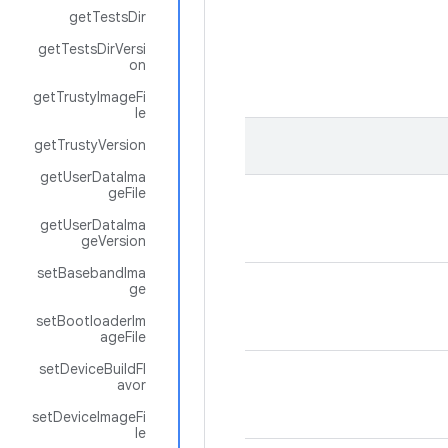
getTestsDir
getTestsDirVersi
on
getTrustyImageFi
le
getTrustyVersion
getUserDataIma
geFile
getUserDataIma
geVersion
setBasebandIma
ge
setBootloaderIm
ageFile
setDeviceBuildFl
avor
setDeviceImageFi
le