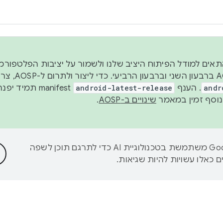
 2026, כדי להתאים למודל הפיתוח היציב שלנו ולשמור על יציבות הפלט
נפרסם קוד מקור ב-AOSP 
andr
. הענף
android-latest-release
manifest תמי
שינויים ב-AOSP
.
‫Google משתמשת בטכנולוגיית AI כדי לתרגם תוכן לשפה
 כאלו עשויות להיות שגיאות.