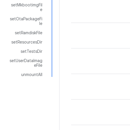
setMkbootimgFil
e
setOtaPackageFi
le
setRamdiskFile
setResourcesDir
setTestsDir
setUserDataImag
eFile
unmountAll