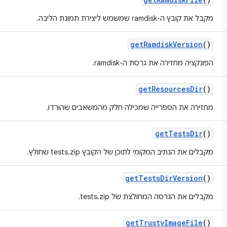
מקבל את קובץ ה-ramdisk שמשמש ליצירת תמונת הליבה.
get
Ramdisk
Version
()
הפונקציה מחזירה את גרסת ה-ramdisk.
get
Resources
Dir
()
מחזירה את הספרייה שמכילה חלק מהמשאבים שהורדו.
get
Tests
Dir
()
מקבלים את הנתיב המקומי לתוכן של הקובץ tests.zip שחולץ.
get
Tests
Dir
Version
()
מקבלים את הגרסה המחולצת של tests.zip.
get
Trusty
Image
File
()