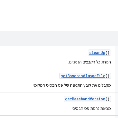
clean
Up
()
הסרת כל הקבצים הזמניים.
get
Baseband
Image
File
()
מקבלים את קובץ התמונה של פס הבסיס המקומי.
get
Baseband
Version
()
מציאת גרסת פס הבסיס.