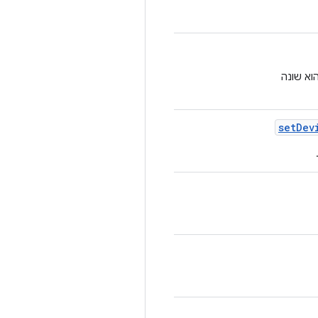
bu לחלק של המכשיר בפרטי ה-build אם הוא שונה
set
Dev