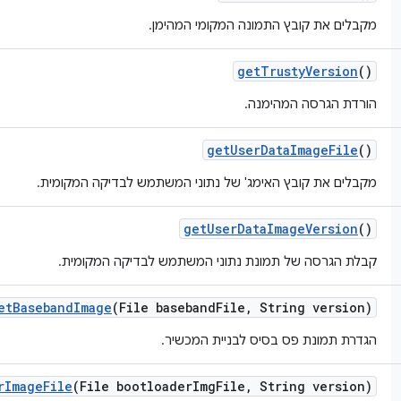
מקבלים את קובץ התמונה המקומי המהימן.
get
Trusty
Version
()
הורדת הגרסה המהימנה.
get
User
Data
Image
File
()
מקבלים את קובץ האימג' של נתוני המשתמש לבדיקה המקומית.
get
User
Data
Image
Version
()
קבלת הגרסה של תמונת נתוני המשתמש לבדיקה המקומית.
et
Baseband
Image
(File baseband
File
,
String version)
הגדרת תמונת פס בסיס לבניית המכשיר.
r
Image
File
(File bootloader
Img
File
,
String version)