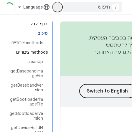
/
בדף הזה
סיכום
פורמה בסביבה העסקית,
‫methods ציבוריים
ברבעון השני וברבעון הרביעי. כדי ליצור ולתרום ל-AOSP, צריך להשתמש
ד יפנה לגרסה האחרונה
‫methods ציבוריים
cleanUp
getBasebandIma
geFile
getBasebandVer
sion
getBootloaderIm
ageFile
getBootloaderVe
rsion
getDeviceBuildFl