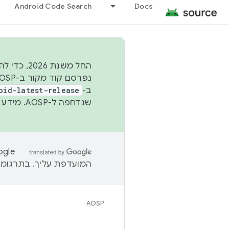
Android Code Search
Docs
החל משנת
ב-
oid-latest-release
שנדחפה ל-AOSP. מידע נוסף זמין במאמר
המועדפת עליך. בתרגומים
AOSP