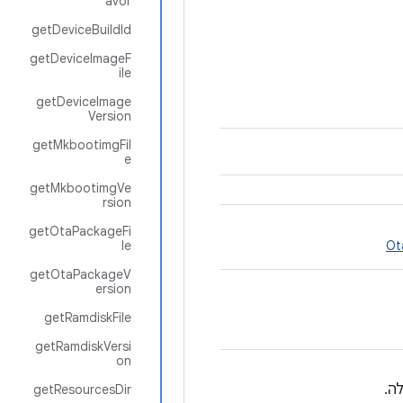
avor
getDeviceBuildId
getDeviceImageF
ile
getDeviceImage
Version
getMkbootimgFil
e
getMkbootimgVe
rsion
getOtaPackageFi
le
Ot
getOtaPackageV
ersion
getRamdiskFile
getRamdiskVersi
on
getResourcesDir