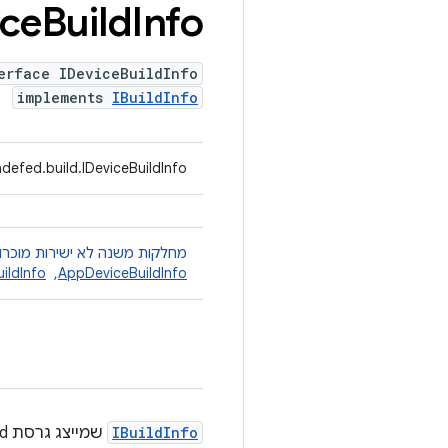
ice
Build
Info
erface IDeviceBuildInfo
implements
IBuildInfo
defed.build.IDeviceBuildInfo
מחלקות משנה לא ישירות מוכרו
AppDeviceBuildInfo
, ‏
uildInfo
IBuildInfo
שמייצג גרסת build מלאה של מכשיר Android, ובאופן אופציונלי גם את הבדיקות שלה.