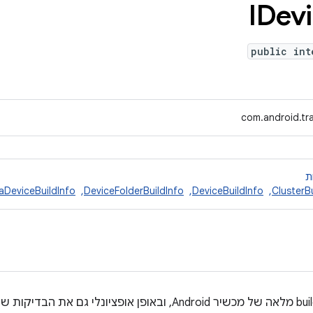
IDev
public int
com.android.tra
ת
ClusterB
, ‏
DeviceBuildInfo
, ‏
DeviceFolderBuildInfo
, ‏
aDeviceBuildInfo