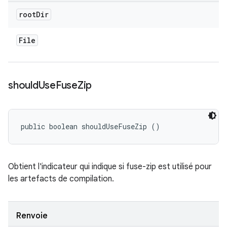
root
Dir
File
should
Use
Fuse
Zip
public boolean shouldUseFuseZip ()
Obtient l'indicateur qui indique si fuse-zip est utilisé pour
les artefacts de compilation.
Renvoie