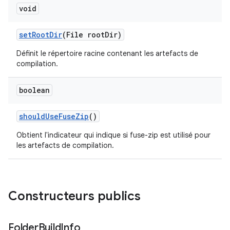
void
set
Root
Dir
(File root
Dir)
Définit le répertoire racine contenant les artefacts de
compilation.
boolean
should
Use
Fuse
Zip
()
Obtient l'indicateur qui indique si fuse-zip est utilisé pour
les artefacts de compilation.
Constructeurs publics
Folder
Build
Info