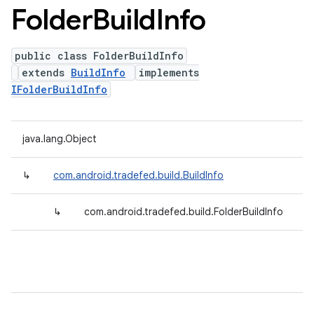
Folder
Build
Info
public class FolderBuildInfo
extends
BuildInfo
implements
IFolderBuildInfo
java.lang.Object
↳
com.android.tradefed.build.BuildInfo
↳
com.android.tradefed.build.FolderBuildInfo