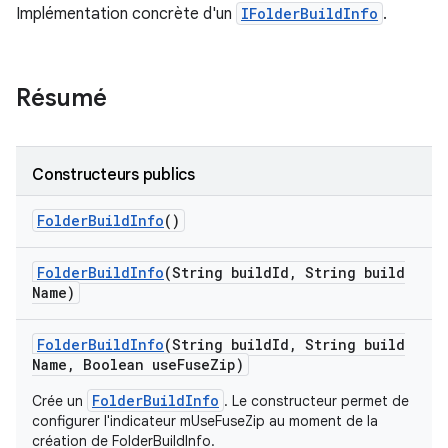
Implémentation concrète d'un
IFolderBuildInfo
.
Résumé
Constructeurs publics
Folder
Build
Info
()
Folder
Build
Info
(String build
Id
,
String build
Name)
Folder
Build
Info
(String build
Id
,
String build
Name
,
Boolean use
Fuse
Zip)
FolderBuildInfo
Crée un
. Le constructeur permet de
configurer l'indicateur mUseFuseZip au moment de la
création de FolderBuildInfo.