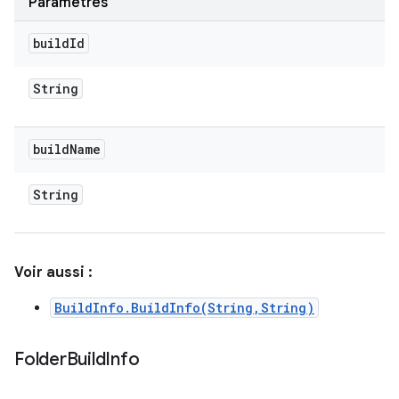
Paramètres
build
Id
String
build
Name
String
Voir aussi :
BuildInfo.BuildInfo(String,String)
Folder
Build
Info