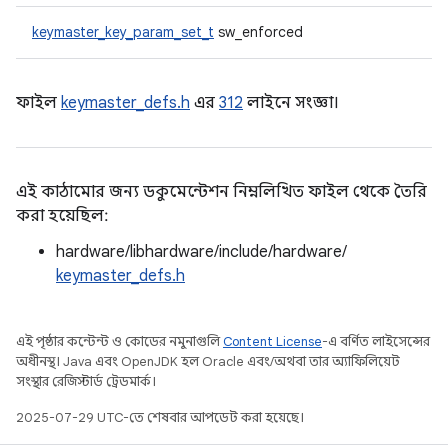
keymaster_key_param_set_t
sw_enforced
ফাইল
keymaster_defs.h
এর
312
লাইনে সংজ্ঞা।
এই কাঠামোর জন্য ডকুমেন্টেশন নিম্নলিখিত ফাইল থেকে তৈরি
করা হয়েছিল:
hardware/libhardware/include/hardware/
keymaster_defs.h
এই পৃষ্ঠার কন্টেন্ট ও কোডের নমুনাগুলি
Content License
-এ বর্ণিত লাইসেন্সের
অধীনস্থ। Java এবং OpenJDK হল Oracle এবং/অথবা তার অ্যাফিলিয়েট
সংস্থার রেজিস্টার্ড ট্রেডমার্ক।
2025-07-29 UTC-তে শেষবার আপডেট করা হয়েছে।