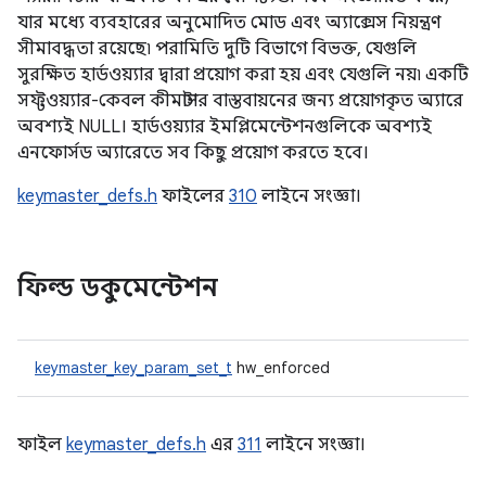
যার মধ্যে ব্যবহারের অনুমোদিত মোড এবং অ্যাক্সেস নিয়ন্ত্রণ
সীমাবদ্ধতা রয়েছে৷ পরামিতি দুটি বিভাগে বিভক্ত, যেগুলি
সুরক্ষিত হার্ডওয়্যার দ্বারা প্রয়োগ করা হয় এবং যেগুলি নয়৷ একটি
সফ্টওয়্যার-কেবল কীমাস্টার বাস্তবায়নের জন্য প্রয়োগকৃত অ্যারে
অবশ্যই NULL। হার্ডওয়্যার ইমপ্লিমেন্টেশনগুলিকে অবশ্যই
এনফোর্সড অ্যারেতে সব কিছু প্রয়োগ করতে হবে।
keymaster_defs.h
ফাইলের
310
লাইনে সংজ্ঞা।
ফিল্ড ডকুমেন্টেশন
keymaster_key_param_set_t
hw_enforced
ফাইল
keymaster_defs.h
এর
311
লাইনে সংজ্ঞা।