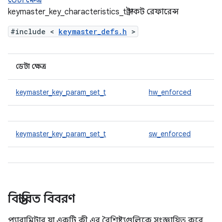
ডেটা ক্ষেত্র
keymaster_key_characteristics_t স্ট্রাকট রেফারেন্স
#include <
keymaster_defs.h
>
ডেটা ক্ষেত্র
keymaster_key_param_set_t
hw_enforced
keymaster_key_param_set_t
sw_enforced
বিস্তারিত বিবরণ
প্যারামিটার যা একটি কী এর বৈশিষ্ট্যগুলিকে সংজ্ঞায়িত করে,