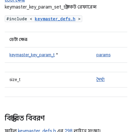
ডেটা ক্ষেত্র
keymaster_key_param_set_t স্ট্রাকট রেফারেন্স
#include <
keymaster_defs.h
>
ডেটা ক্ষেত্র
keymaster_key_param_t
*
params
size_t
দৈর্ঘ্য
বিস্তারিত বিবরণ
ফাইল
keymaster_defs.h
এর
298
লাইনে সংজ্ঞা।