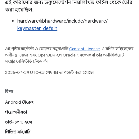
এই কাঠামোর জন্য ডকুমেন্টেশন নিম্নলিখিত ফাইল থেকে তৈরি
করা হয়েছিল:
hardware/libhardware/include/hardware/
keymaster_defs.h
এই পৃষ্ঠার কন্টেন্ট ও কোডের নমুনাগুলি
Content License
-এ বর্ণিত লাইসেন্সের
অধীনস্থ। Java এবং OpenJDK হল Oracle এবং/অথবা তার অ্যাফিলিয়েট
সংস্থার রেজিস্টার্ড ট্রেডমার্ক।
2025-07-29 UTC-তে শেষবার আপডেট করা হয়েছে।
বিল্ড
Android স্টোরেজ
প্রয়োজনীয়তা
ডাউনলোড হচ্ছে
প্রিভিউ বাইনারি