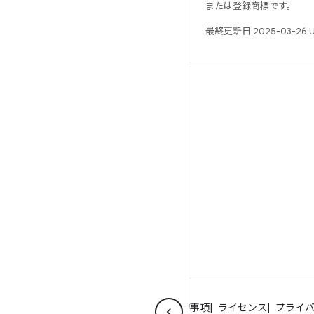
または登録商標です。
最終更新日 2025-03-26 
リソース
Android リポジトリ
要件
ダウンロード
バイナリのプレビュー
ファクトリー イメージ
ドライバのバイナリ
GitHub
Android について
コミュニティ
法的事項
ライセンス
プライ