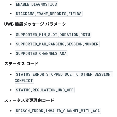
ENABLE_DIAGNOSTICS
DIAGRAMS_FRAME_REPORTS_FIELDS
UWB 機能メッセージ パラメータ
SUPPORTED_MIN_SLOT_DURATION_RSTU
SUPPORTED_MAX_RANGING_SESSION_NUMBER
SUPPORTED_CHANNELS_AOA
ステータス コード
STATUS_ERROR_STOPPED_DUE_TO_OTHER_SESSION_
CONFLICT
STATUS_REGULATION_UWB_OFF
ステータス変更理由コード
REASON_ERROR_INVALID_CHANNEL_WITH_AOA