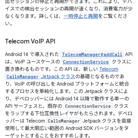
出セッションの停止と再開ができます。これにより、デバ
イスでの検出セッションの再開が速くなり、消費電力が少
なくなります。詳しくは、
一時停止と再開
をご覧くださ
い。
Telecom Vo
IP API
Android 14 で導入された
TelecomManager#addCall
API
は、VoIP ユースケースの
ConnectionService
クラスに
置き換わるものです。この API は、新しい
Telecom
CallsManager
Jetpack クラス
の基礎となるものであ
り、VoIP の呼び出しを Android プラットフォームと統合
するプロセスを単純化します。この Jetpack クラスによ
り、デベロッパーには Android 14 以降で動作する単一の
API サーフェスと、既存の
ConnectionService
クラス
をラップする下位互換性レイヤがもたらされます。デベロ
ッパーは Telecom
CallsManager
Jetpack クラスを直接
使用して最大限広い範囲の Android SDK バージョンをタ
ーゲットとすることをおすすめします。