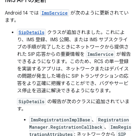
IMS API の更新
Android 14 では
ImsService
が次のように更新されてい
ます。
SipDetails
クラスが追加されました。これによ
り、IMS 登録、IMS 公開、または IMS サブスクライ
ブの手順が完了したときにネットワークから提供さ
れた SIP 応答からの重要情報を
ImsService
が報告
できるようになります。このため、RCS の単一登録
を実装するアプリは、ネットワークまたはデバイス
の問題が発生した場合に SIP トランザクションの応
答をより正確に把握することができ、バグやサービ
ス停止を迅速に解決できるようになります。
SipDetails
の報告が次のクラスに追加されていま
す。
ImsRegistrationImplBase
、
Registration
Manager.RegistrationCallback
、
ImsRegis
trationAttributes
: ネットワークから
SIP