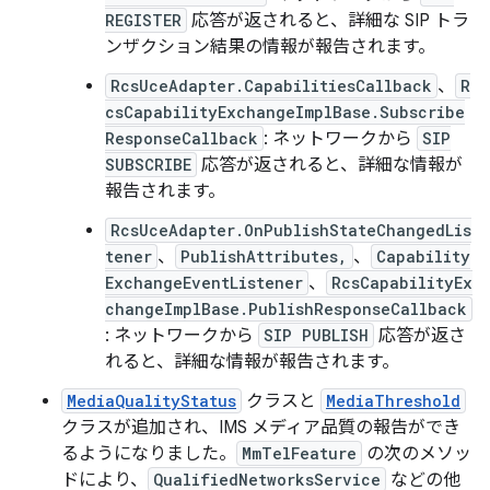
REGISTER
応答が返されると、詳細な SIP トラ
ンザクション結果の情報が報告されます。
RcsUceAdapter.CapabilitiesCallback
、
R
csCapabilityExchangeImplBase.Subscribe
ResponseCallback
: ネットワークから
SIP
SUBSCRIBE
応答が返されると、詳細な情報が
報告されます。
RcsUceAdapter.OnPublishStateChangedLis
tener
、
PublishAttributes,
、
Capability
ExchangeEventListener
、
RcsCapabilityEx
changeImplBase.PublishResponseCallback
: ネットワークから
SIP PUBLISH
応答が返さ
れると、詳細な情報が報告されます。
MediaQualityStatus
クラスと
MediaThreshold
クラスが追加され、IMS メディア品質の報告ができ
るようになりました。
MmTelFeature
の次のメソッ
ドにより、
QualifiedNetworksService
などの他