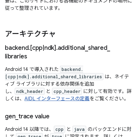
要は、このサイトにおける各機能のドキュメントの場所に
従って整理されています。
アーキテクチャ
backend
.
[cpp
|
ndk]
.
additional
_
shared
_
libraries
Android 14 で導入された
backend.
[cpp|ndk].additional_shared_libraries
は、ネイテ
ィブ ライブラリに対する依存関係を追加
し、
ndk_header
と
cpp_header
に対して有効です。詳
しくは、
AIDL インターフェースの定義
をご覧ください。
gen
_
trace value
Android 14 以降では、
cpp
と
java
のバックエンドに対
して
gen_trace
が
true
に設定されます。詳しくは、