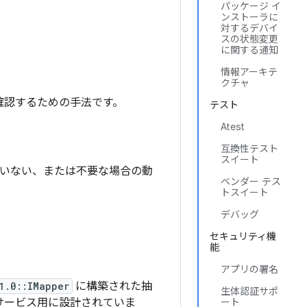
パッケージ イ
ンストーラに
対するデバイ
スの状態変更
に関する通知
情報アーキテ
クチャ
確認するための手法です。
テスト
Atest
互換性テスト
スイート
れていない、または不要な場合の動
ベンダー テス
トスイート
デバッグ
セキュリティ機
能
アプリの署名
1.0::IMapper
に構築された抽
生体認証サポ
 サービス用に設計されていま
ート