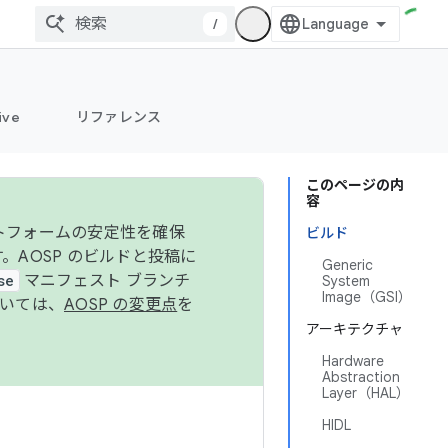
/
ive
リファレンス
このページの内
容
ットフォームの安定性を確保
ビルド
す。AOSP のビルドと投稿に
Generic
se
マニフェスト ブランチ
System
Image（GSI）
ついては、
AOSP の変更点
を
アーキテクチャ
Hardware
Abstraction
Layer（HAL）
HIDL