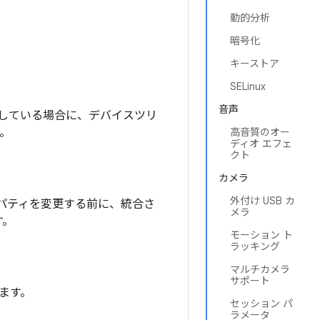
動的分析
暗号化
キーストア
SELinux
音声
を使用している場合に、デバイスツリ
。
高音質のオー
ディオ エフェ
クト
カメラ
外付け USB カ
パティを変更する前に、統合さ
メラ
す。
モーション ト
ラッキング
マルチカメラ
サポート
ます。
セッション パ
ラメータ