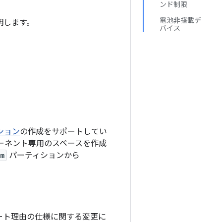
ンド制限
電池非搭載デ
説明します。
バイス
ション
の作成をサポートしてい
有コンポーネント専用のスペースを作成
em
パーティションから
のブート理由の仕様に関する変更に