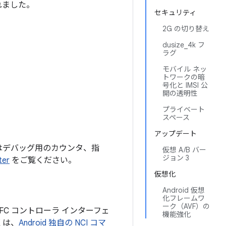
れました。
セキュリティ
2G の切り替え
dusize_4k フ
ラグ
モバイル ネッ
トワークの暗
号化と IMSI 公
開の透明性
プライベート
スペース
アップデート
り、これにはデバッグ用のカウンタ、指
仮想 A/B バー
ジョン 3
ter
をご覧ください。
仮想化
Android 仮想
化フレームワ
ーク（AVF）の
の NFC コントローラ インターフェ
機能強化
くは、
Android 独自の NCI コマ