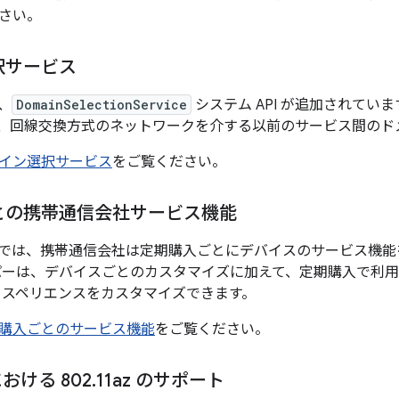
さい。
択サービス
は、
DomainSelectionService
システム API が追加されていま
スと、回線交換方式のネットワークを介する以前のサービス間の
イン選択サービス
をご覧ください。
との携帯通信会社サービス機能
15 以降では、携帯通信会社は定期購入ごとにデバイスのサービス
パーは、デバイスごとのカスタマイズに加えて、定期購入で利
クスペリエンスをカスタマイズできます。
購入ごとのサービス機能
をご覧ください。
 における 802
.
11az のサポート