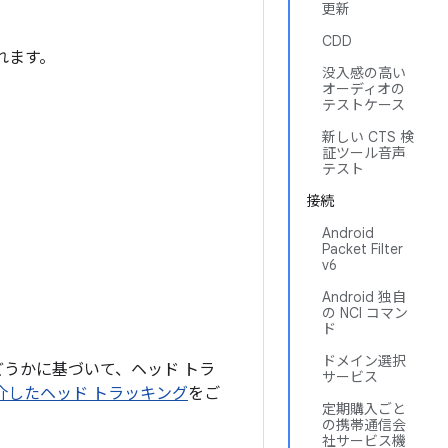
更新
CDD
されます。
没入感の高い
オーディオの
テストケース
新しい CTS 検
証ツール音声
テスト
接続
Android
Packet Filter
v6
Android 独自
の NCI コマン
ド
ドメイン選択
いるかどうかに基づいて、ヘッド トラ
サービス
o を介したヘッド トラッキング
をご
定期購入ごと
の携帯通信会
社サービス機