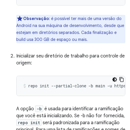
Observação
:
é possível ter mais de uma versão do
Android na sua máquina de desenvolvimento, desde que
estejam em diretórios separados. Cada finalização e
build usa 300 GB de espaço ou mais.
Inicializar seu diretório de trabalho para controle de
origem:
repo
init
--partial-clone
-b
main
-u
https:
A opção
-b
é usada para identificar a ramificação
que você está inicializando. Se -b não for fornecida,
repo init
será padronizada para a ramificação
principal. Para uma lista de ramificações e nomes de