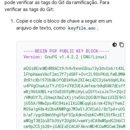
pode verificar as tags do Git da ramificação. Para
verificar as tags do Git:
Copie e cole o bloco de chave a seguir em um
arquivo de texto, como
keyfile.asc
.
-----BEGIN PGP PUBLIC KEY BLOCK-----
Version
:
GnuPG v1.4.2.2 (GNU/Linux)
mQGiBEnnWD4RBACt9/h4v9xnnGDou13y3dvOx6/t43LP
lFhpHawsVAcFlmi7f7jdSRF+OvtZL9ShPKdLfwBJMNkU
8tR1cXb197Ob8kOfQB3A9yk2XZ4ei4ZC3i6wVdqHLRxAB
u4PVgChaAJzTYJ1EG+UYBIUEAJmfearb0qRAN7dEoff0F
wNj96SA8BL+a1OoEUUfpMhiHyLuQSftxisJxTh+2Qclz
/HMdOY7LJlHaqtXmZxXjjtw5Uc2QG8UY8aziU3IE9nTj
jU5SA/9WwIps4SC84ielIXiGWEqq6i6/sk4I9q1YemZF2
MGSa1gA8s4iQbsKNWPgp7M3a51JCVCu6l/8zTpA+uUGap
b/aF/ygcR8mh5hgUfpF9IpXdknOsbKCvM9lSSfRciETyk
aWQgT3BlbiBTb3VyY2UgUHJvamVjdCA8aW5pdGlhbC1j
cm9pZC5jb20+iGAEExECACAFAknnWD4CGwMGCwkIBwMC