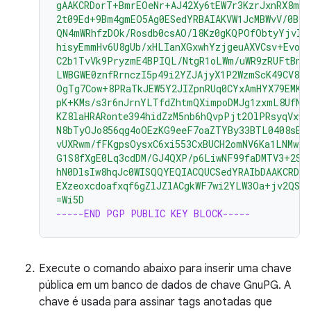
gAAKCRDorT+BmrEOeNr+AJ42Xy6tEW7r3KzrJxnRX8mi
2t09Ed+9Bm4gmEO5Ag0ESedYRBAIAKVW1JcMBWvV/0Bo9
QN4mWRhfzDOk/Rosdb0csAO/l8Kz0gKQPOfObtyYjvI8
hisyEmmHv6U8gUb/xHLIanXGxwhYzjgeuAXVCsv+EvoP
C2b1TvVk9PryzmE4BPIQL/NtgR1oLWm/uWR9zRUFtBnE4
LWBGWE0znfRrnczI5p49i2YZJAjyX1P2WzmScK49CV82
OgTg7Cow+8PRaTkJEW5Y2JIZpnRUq0CYxAmHYX79EMKH
pK+KMs/s3r6nJrnYLTfdZhtmQXimpoDMJg1zxmL8UfNU
KZ8laHRARonte394hidZzM5nb6hQvpPjt2OlPRsyqVxw4
N8bTyOJo856qg4oOEzKG9eeF7oaZTYBy33BTL0408sEB
vUXRwm/fFKgpsOysxC6xi553CxBUCH2omNV6Ka1LNMwzS
G1S8fXgE0Lq3cdDM/GJ4QXP/p6LiwNF99faDMTV3+2SA
hN0DlsIw8hqJc0WISQQYEQIACQUCSedYRAIbDAAKCRDo
EXzeoxcdoafxqf6gZlJZlACgkWF7wi2YLW3Oa+jv2QST
=Wi5D
-----END PGP PUBLIC KEY BLOCK-----
Execute o comando abaixo para inserir uma chave
pública em um banco de dados de chave GnuPG. A
chave é usada para assinar tags anotadas que