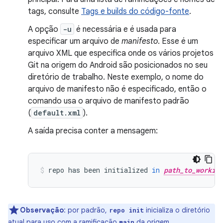
tags, consulte
Tags e builds do código-fonte
.
A opção
-u
é necessária e é usada para
especificar um arquivo de
manifesto
. Esse é um
arquivo XML que especifica onde os vários projetos
Git na origem do Android são posicionados no seu
diretório de trabalho. Neste exemplo, o nome do
arquivo de manifesto não é especificado, então o
comando usa o arquivo de manifesto padrão
(
default.xml
).
A saída precisa conter a mensagem:
repo
has
been
initialized
in
path_to_workin
Observação
:
por padrão,
inicializa o diretório
repo init
atual para uso com a ramificação
da origem.
main