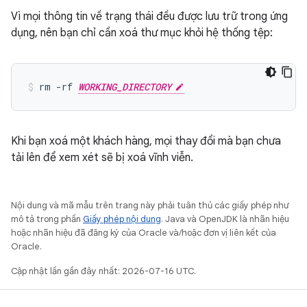
Vì mọi thông tin về trạng thái đều được lưu trữ trong ứng
dụng, nên bạn chỉ cần xoá thư mục khỏi hệ thống tệp:
rm -rf 
WORKING_DIRECTORY
Khi bạn xoá một khách hàng, mọi thay đổi mà bạn chưa
tải lên để xem xét sẽ bị xoá vĩnh viễn.
Nội dung và mã mẫu trên trang này phải tuân thủ các giấy phép như
mô tả trong phần
Giấy phép nội dung
. Java và OpenJDK là nhãn hiệu
hoặc nhãn hiệu đã đăng ký của Oracle và/hoặc đơn vị liên kết của
Oracle.
Cập nhật lần gần đây nhất: 2026-07-16 UTC.