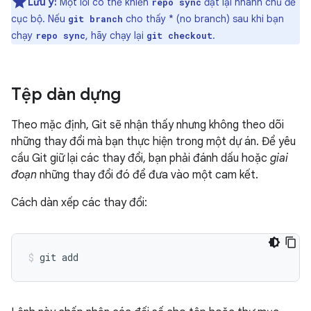
Lưu ý:
Một lỗi có thể khiến
đặt lại nhánh chủ đề
repo sync
cục bộ. Nếu
cho thấy * (no branch) sau khi bạn
git branch
chạy
, hãy chạy lại
.
repo sync
git checkout
Tệp dàn dựng
Theo mặc định, Git sẽ nhận thấy nhưng không theo dõi
những thay đổi mà bạn thực hiện trong một dự án. Để yêu
cầu Git giữ lại các thay đổi, bạn phải đánh dấu hoặc
giai
đoạn
những thay đổi đó để đưa vào một cam kết.
Cách dàn xếp các thay đổi: