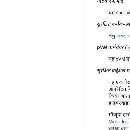
नेटिव एपीआई
यह Androi
सुरक्षित कर्नल-
Hyperviso
pVM फ़र्मवेयर (
यह pVM पर
सुरक्षित वर्चुअल
यह एक ऐसा 
ऑपरेटिंग स
किया जाता 
हाइपरवाइज़
मौजूदा ट्रस
Microdroi
सुरक्षा वा