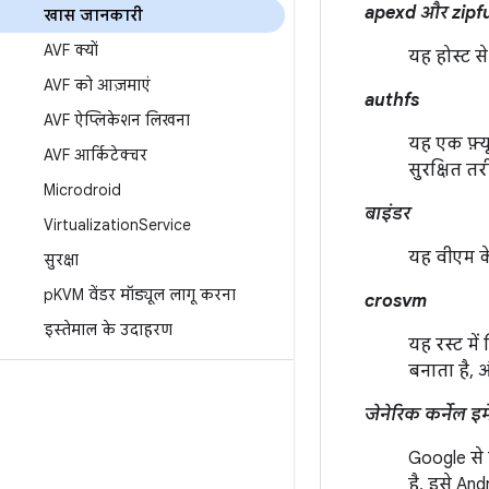
apexd और zipf
खास जानकारी
AVF क्यों
यह होस्ट स
AVF को आज़माएं
authfs
AVF ऐप्लिकेशन लिखना
यह एक फ़्य
AVF आर्किटेक्चर
सुरक्षित त
Microdroid
बाइंडर
Virtualization
Service
यह वीएम के
सुरक्षा
p
KVM वेंडर मॉड्यूल लागू करना
crosvm
इस्तेमाल के उदाहरण
यह रस्ट मे
बनाता है, 
जेनेरिक कर्नेल 
Google से 
है. इसे An