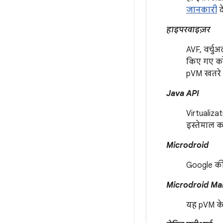
जानकारी
दे
हाइपरवाइज़र
AVF, वर्चु
किए गए कोड
pVM खतरे म
Java API
Virtualiza
इस्तेमाल कर
Microdroid
Google की
Microdroid Ma
यह pVM के 