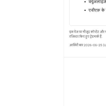
वर्चुअलाइज
एवीएफ़ के 
इस पेज पर मौजूद कॉन्टेंट और
रजिस्टर किए हुए ट्रेडमार्क हैं.
आखिरी बार 2026-06-25 (UT
बिल्ड
Android डेटा संग्रह स्थान
इस्तेमाल संबंधी ज़रूरी बातें
डाउनलोड करने का तरीका
बाइनरी की झलक देखें
फ़ैक्ट्री इमेज