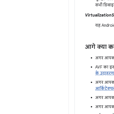
सभी डिवाइस
Virtualization
यह Androi
आगे क्या क
अगर आपको ए
AVF का इस
के उदाहरण
अगर आपको ए
आर्किटेक्च
अगर आपको M
अगर आपको य