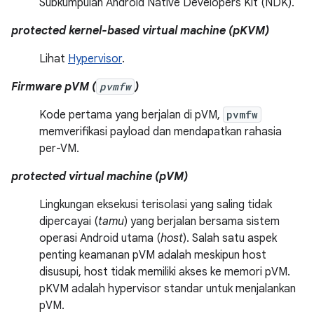
Subkumpulan Android Native Developers Kit (NDK).
protected kernel-based virtual machine (pKVM)
Lihat
Hypervisor
.
Firmware pVM (
pvmfw
)
Kode pertama yang berjalan di pVM,
pvmfw
memverifikasi payload dan mendapatkan rahasia
per-VM.
protected virtual machine (pVM)
Lingkungan eksekusi terisolasi yang saling tidak
dipercayai (
tamu
) yang berjalan bersama sistem
operasi Android utama (
host
). Salah satu aspek
penting keamanan pVM adalah meskipun host
disusupi, host tidak memiliki akses ke memori pVM.
pKVM adalah hypervisor standar untuk menjalankan
pVM.