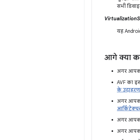
सभी डिवाइस
Virtualization
यह Androi
आगे क्या क
अगर आपको ए
AVF का इस
के उदाहरण
अगर आपको ए
आर्किटेक्च
अगर आपको M
अगर आपको य