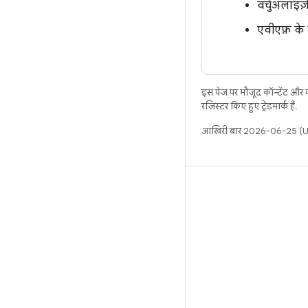
वर्चुअलाइज
एवीएफ़ के 
इस पेज पर मौजूद कॉन्टेंट और
रजिस्टर किए हुए ट्रेडमार्क हैं.
आखिरी बार 2026-06-25 (UT
बिल्ड
Android डेटा संग्रह स्थान
इस्तेमाल संबंधी ज़रूरी बातें
डाउनलोड करने का तरीका
बाइनरी की झलक देखें
फ़ैक्ट्री इमेज