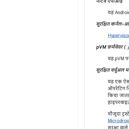
नेटिव एपीआई
यह Androi
सुरक्षित कर्नल-
Hyperviso
pVM फ़र्मवेयर (
यह pVM पर
सुरक्षित वर्चुअल
यह एक ऐसा 
ऑपरेटिंग स
किया जाता 
हाइपरवाइज़
मौजूदा ट्रस
Microdroi
सुरक्षा वा