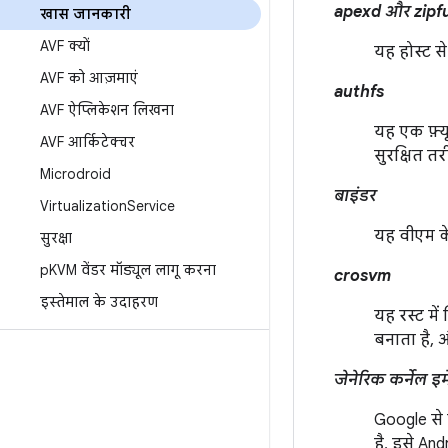
apexd और zipf
खास जानकारी
AVF क्यों
यह होस्ट स
AVF को आज़माएं
authfs
AVF ऐप्लिकेशन लिखना
यह एक फ़्य
AVF आर्किटेक्चर
सुरक्षित त
Microdroid
बाइंडर
Virtualization
Service
यह वीएम के
सुरक्षा
p
KVM वेंडर मॉड्यूल लागू करना
crosvm
इस्तेमाल के उदाहरण
यह रस्ट मे
बनाता है, 
जेनेरिक कर्नेल 
Google से 
है. इसे An