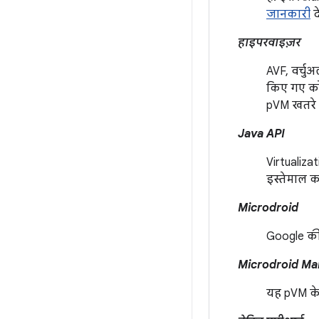
जानकारी
दे
हाइपरवाइज़र
AVF, वर्चु
किए गए कोड
pVM खतरे म
Java API
Virtualiza
इस्तेमाल कर
Microdroid
Google की
Microdroid Ma
यह pVM के 