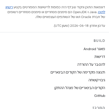
דוגמאות התוכן והקוד שבדף הזה כפופות לרישיונות המפורטים בקטע
רישיון
לתוכן
.‏ Java ו-OpenJDK הם סימנים מסחריים או סימנים מסחריים רשומים
של חברת Oracle ו/או של השותפים העצמאיים שלה.
עדכון אחרון: 2026-06-18 (שעון UTC).
BUILD
מאגר Android
דרישות
להסבר על ההורדה
תצוגה מקדימה של הקודים הבינאריים
גיבוי קושחה
הקודים הבינאריים של מנהל ההתקן
GitHub
המרכז