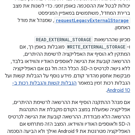
יכולות
לבטל את ההסכמה באופן זמני
. כדי לשנות את מצב
ברירת המחדל, משתמשים במאפיין המניפסט
requestLegacyExternalStorage
, שמנהל את מודל
האחסון.
מכיוון שההרשאות
READ_EXTERNAL_STORAGE
ו-
WRITE_EXTERNAL_STORAGE
מוגבלות באופן רך, אם
המתקין לא הוסיף את האפליקציה לרשימת ההיתרים,
ההרשאה קובעת את הגישה לאוספים האודיו והווידאו בלבד,
ללא גישה לכרטיס ה-SD. הכלל הזה חל גם אם האפליקציה
מבקשת אחסון מהדור קודם. מידע נוסף על הגבלות קשות ועל
הגבלות רכות זמין במאמר
הגבלות קשות והגבלות רכות ב-
.
Android 10
אם מנהל ההתקנה הוסיף את ההרשאה לרשימת ההיתרים,
אפליקציה שפועלת במצב הקודם מקבלת את התנהגות
ההרשאה הלא מבודדת. ההרשאה קובעת את הגישה לכרטיס
ה-SD ולאוספים האודיו והווידאו. המצב הזה מתרחש אם
האפליקציה מטרגטת את Android 9 ואילך ולא הביעה הסכמה