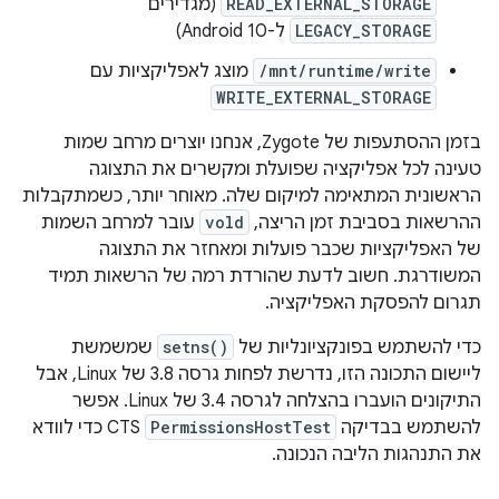
READ_EXTERNAL_STORAGE
(מגדירים
LEGACY_STORAGE
ל-Android 10)
/mnt/runtime/write
מוצג לאפליקציות עם
WRITE_EXTERNAL_STORAGE
בזמן ההסתעפות של Zygote, אנחנו יוצרים מרחב שמות
טעינה לכל אפליקציה שפועלת ומקשרים את התצוגה
הראשונית המתאימה למיקום שלה. מאוחר יותר, כשמתקבלות
ההרשאות בסביבת זמן הריצה,
vold
עובר למרחב השמות
של האפליקציות שכבר פועלות ומאחזר את התצוגה
המשודרגת. חשוב לדעת שהורדת רמה של הרשאות תמיד
תגרום להפסקת האפליקציה.
כדי להשתמש בפונקציונליות של
setns()
שמשמשת
ליישום התכונה הזו, נדרשת לפחות גרסה 3.8 של Linux, אבל
התיקונים הועברו בהצלחה לגרסה 3.4 של Linux. אפשר
להשתמש בבדיקה
PermissionsHostTest
CTS כדי לוודא
את התנהגות הליבה הנכונה.