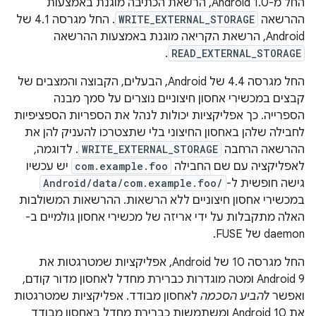
החל מ-Android 1.0, הרשאת הכתיבה מוגנת באמצעות
ההרשאה
WRITE_EXTERNAL_STORAGE
. החל מגרסה 4.1 של
Android, הרשאת הקריאה מוגנת באמצעות ההרשאה
.
READ_EXTERNAL_STORAGE
החל מגרסה 4.4 של Android, הבעלים, הקבוצה והמצבים של
קבצים במכשירי אחסון חיצוניים נוצרים על סמך מבנה
הספרייה. כך אפליקציות יכולות לנהל את הספריות הספציפיות
לחבילה שלהן באחסון החיצוני בלי שתצטרכו להעניק להן את
ההרשאה הרחבה
WRITE_EXTERNAL_STORAGE
. לדוגמה,
לאפליקציה עם שם החבילה
com.example.foo
יש עכשיו
גישה חופשית ל-
Android/data/com.example.foo/
במכשירי אחסון חיצוניים ללא הרשאות. ההרשאות המשולבות
האלה מתקבלות על ידי אריזה של מכשירי אחסון גולמיים ב-
daemon של FUSE.
החל מגרסה 10 של Android, אפליקציות שמטרגטות את
Android 9 ומטה מוגדרות כברירת מחדל לאחסון מדור קודם,
ואפשר
להביע הסכמה
לאחסון מבודד. אפליקציות שמטרגטות
את Android 10 ומשתמשות כברירת מחדל באחסון מבודד