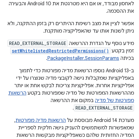
לאחסון מבודד, או אם היא מטרגטת את Android 10 והבעירה
את ההסכמה.
אפשר לציין את מצב רשימת ההיתרים רק בזמן ההתקנה, ולא
ניתן לשנות אותו עד שהאפליקציה מותקנת.
מידע נוסף על הגדרת ההרשאה
READ_EXTERNAL_STORAGE
זמין בקטע
setWhitelistedRestrictedPermissions()
בכיתה
PackageInstaller.SessionParams
.
ב-Android 13 נוספו הרשאות מדיה מפורטות כדי לתמוך
באפליקציות שמקבלות גישה לקובצי מדיה שנוצרו על ידי
אפליקציות אחרות. אפליקציות צריכות לבקש אחת או יותר
מההרשאות המפורטות של מדיה שמפורטות בקטע
הרשאות
מפורטות של מדיה
במקום את ההרשאה
.
READ_EXTERNAL_STORAGE
מערכת Android 14 מבוססת על
הרשאות מדיה מפורטות
,
שמאפשרות למשתמשים להעניק גישה חלקית לספריית
המדיה החזותית שלהם כשאפליקציות מבקשות הרשאות