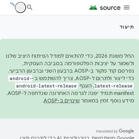
תיעוד
החל משנת 2026, כדי להתאים למודל הפיתוח היציב שלנו
ולשמור על יציבות הפלטפורמה בסביבה העסקית,
נפרסם קוד מקור ב-AOSP ברבעון השני וברבעון הרביעי.
כדי ליצור ולתרום ל-AOSP, צריך להשתמש ב-
android-
latest-release
. הענף
android-latest-release
manifest תמיד יפנה לגרסה האחרונה שנדחפה ל-AOSP.
מידע נוסף זמין במאמר
שינויים ב-AOSP
.
‫Google משתמשת בטכנולוגיית AI כדי לתרגם תוכן