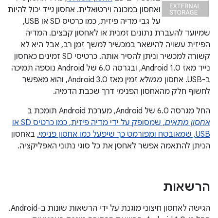
ואחסון במכונה וירטואלית. אחסון
נייד
יכול להיות
על גבי מדיה פיזית, כמו כרטיס SD או USB,
שמיועד להעברת נתונים זמנית או לאחסון קבצים. המדיה
הפיזית עשויה להישאר במכשיר למשך זמן רב, אבל היא לא
קשורה למכשיר וניתן להסיר אותה. כרטיסי SD זמינים כאחסון
נייד מאז Android 1.0, ובגרסה 6.0 של Android נוספה תמיכה
ב-USB. אחסון
ממולא
זמין מאז Android 3.0, והוא מאפשר
לחשוף חלק מהאחסון הפנימי דרך שכבת הדמיה.
החל מגרסה 6.0 של Android, מערכת Android תומכת ב
אחסון מתאים
, שמסופק על ידי מדיה פיזית, כמו כרטיס SD או
USB, שמאובטח ומפורמט כך שיפעל כמו אחסון פנימי.
באחסון
הניתן להתאמה אפשר לאחסן את כל סוגי נתוני האפליקציה.
הרשאות
הגישה לאחסון חיצוני מוגנת על ידי הרשאות שונות ב-Android.