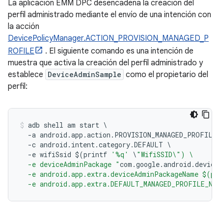
La aplicación EMM DPC desencadena la creación del
perfil administrado mediante el envío de una intención con
la acción
DevicePolicyManager.ACTION_PROVISION_MANAGED_P
ROFILE
. El siguiente comando es una intención de
muestra que activa la creación del perfil administrado y
establece
DeviceAdminSample
como el propietario del
perfil:
adb shell am start 
\
-
a android
.
app
.
action
.
PROVISION_MANAGED_PROFILE
-
c android
.
intent
.
category
.
DEFAULT 
\
-
e wifiSsid $
(
printf 
'%q'
\
"WifiSSID\") \
  -e deviceAdminPackage "
com
.
google
.
android
.
device
  -e android.app.extra.deviceAdminPackageName $(pr
  -e android.app.extra.DEFAULT_MANAGED_PROFILE_NA