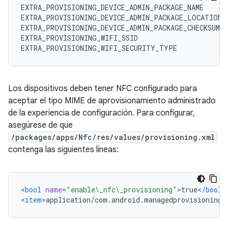
EXTRA_PROVISIONING_DEVICE_ADMIN_PACKAGE_NAME
EXTRA_PROVISIONING_DEVICE_ADMIN_PACKAGE_LOCATION
EXTRA_PROVISIONING_DEVICE_ADMIN_PACKAGE_CHECKSUM
EXTRA_PROVISIONING_WIFI_SSID
EXTRA_PROVISIONING_WIFI_SECURITY_TYPE
Los dispositivos deben tener NFC configurado para
aceptar el tipo MIME de aprovisionamiento administrado
de la experiencia de configuración. Para configurar,
asegúrese de que
/packages/apps/Nfc/res/values/provisioning.xml
contenga las siguientes líneas:
<bool
name
=
"enable\_nfc\_provisioning"
>
true
</bool>
<item>
application/com.android.managedprovisioning
<