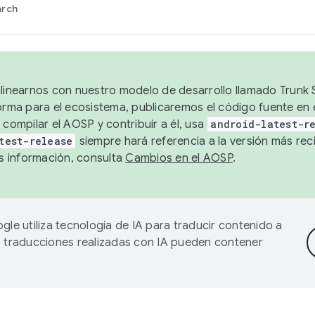
arch
alinearnos con nuestro modelo de desarrollo llamado Trunk S
forma para el ecosistema, publicaremos el código fuente en
 compilar el AOSP y contribuir a él, usa
android-latest-r
test-release
siempre hará referencia a la versión más reci
 información, consulta
Cambios en el AOSP
.
gle utiliza tecnología de IA para traducir contenido a
as traducciones realizadas con IA pueden contener