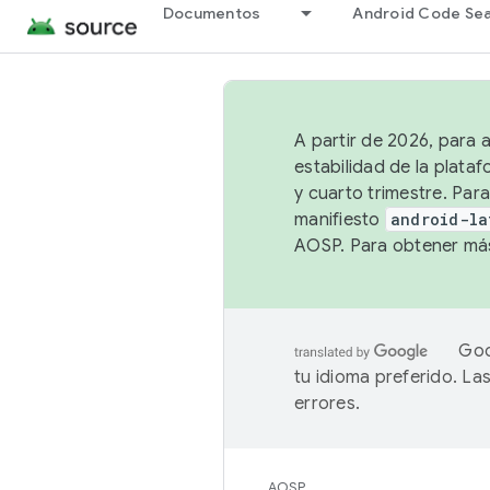
Documentos
Android Code Se
A partir de 2026, para 
estabilidad de la plata
y cuarto trimestre. Para
manifiesto
android-la
AOSP. Para obtener más
Goo
tu idioma preferido. L
errores.
AOSP