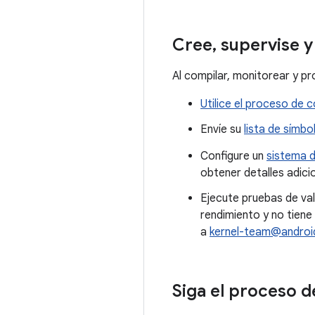
Cree
,
supervise y
Al compilar, monitorear y p
Utilice el proceso de
Envíe su
lista de símbo
Configure un
sistema 
obtener detalles adici
Ejecute pruebas de val
rendimiento y no tien
a
kernel-team@andro
Siga el proceso 