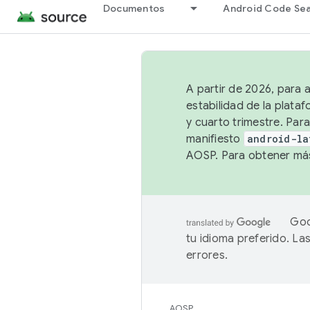
Documentos
Android Code Se
A partir de 2026, para 
estabilidad de la plata
y cuarto trimestre. Para
manifiesto
android-la
AOSP. Para obtener más
Goo
tu idioma preferido. L
errores.
AOSP