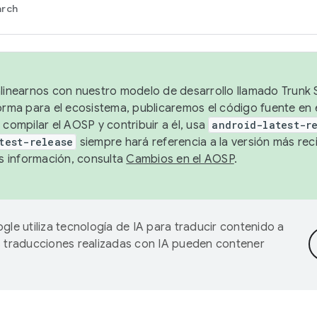
arch
alinearnos con nuestro modelo de desarrollo llamado Trunk S
forma para el ecosistema, publicaremos el código fuente en
 compilar el AOSP y contribuir a él, usa
android-latest-r
test-release
siempre hará referencia a la versión más reci
 información, consulta
Cambios en el AOSP
.
gle utiliza tecnología de IA para traducir contenido a
as traducciones realizadas con IA pueden contener