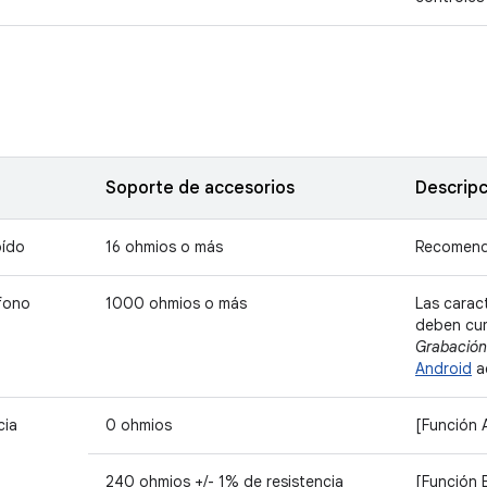
Soporte de accesorios
Descripc
oído
16 ohmios o más
Recomend
ófono
1000 ohmios o más
Las carac
deben cum
Grabación
Android
a
cia
0 ohmios
[Función 
240 ohmios +/- 1% de resistencia
[Función 