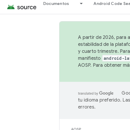
Documentos
Android Code Se
A partir de 2026, para 
estabilidad de la plata
y cuarto trimestre. Para
manifiesto
android-la
AOSP. Para obtener más
Goo
tu idioma preferido. L
errores.
AOSP