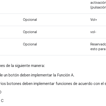
activación
(pulsació
Opcional
Vol+
Opcional
vol-
Opcional
Reservado 
esto para
nes de la siguiente manera:
de un botón deben implementar la Función A.
rios botones deben implementar funciones de acuerdo con el s
D
, C