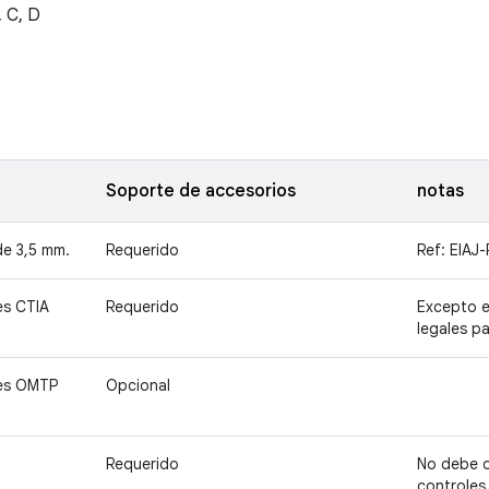
, C, D
Soporte de accesorios
notas
e 3,5 mm.
Requerido
Ref: EIAJ
es CTIA
Requerido
Excepto e
legales p
nes OMTP
Opcional
Requerido
No debe o
controles 