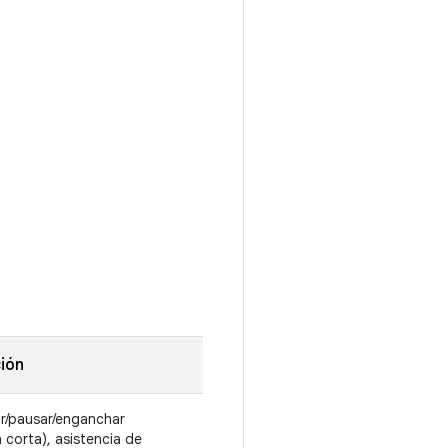
ión
r/pausar/enganchar
 corta), asistencia de