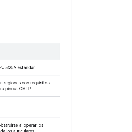
-RC5325A estándar
n regiones con requisitos
ara pinout OMTP
bstruirse al operar los
de los auriculares.