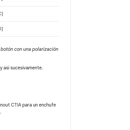
C]
D]
 botón con una polarización
 y así sucesivamente.
pinout CTIA para un enchufe
.