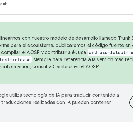
arch
alinearnos con nuestro modelo de desarrollo llamado Trunk S
forma para el ecosistema, publicaremos el código fuente en
 compilar el AOSP y contribuir a él, usa
android-latest-r
test-release
siempre hará referencia a la versión más reci
 información, consulta
Cambios en el AOSP
.
gle utiliza tecnología de IA para traducir contenido a
as traducciones realizadas con IA pueden contener