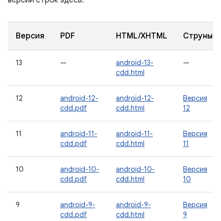
версии строк здесь:
Версия
PDF
HTML/XHTML
Струны
13
—
android-13-
—
cdd.html
12
android-12-
android-12-
Версия
cdd.pdf
cdd.html
12
11
android-11-
android-11-
Версия
cdd.pdf
cdd.html
11
10
android-10-
android-10-
Версия
cdd.pdf
cdd.html
10
9
android-9-
android-9-
Версия
cdd.pdf
cdd.html
9