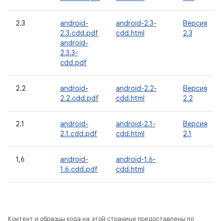
2.3
android-
android-2.3-
Версия
2.3.cdd.pdf
cdd.html
2.3
android-
2.3.3-
cdd.pdf
2.2
android-
android-2.2-
Версия
2.2.cdd.pdf
cdd.html
2.2
2.1
android-
android-2.1-
Версия
2.1.cdd.pdf
cdd.html
2.1
1,6
android-
android-1.6-
1.6.cdd.pdf
cdd.html
Контент и образцы кода на этой странице предоставлены по