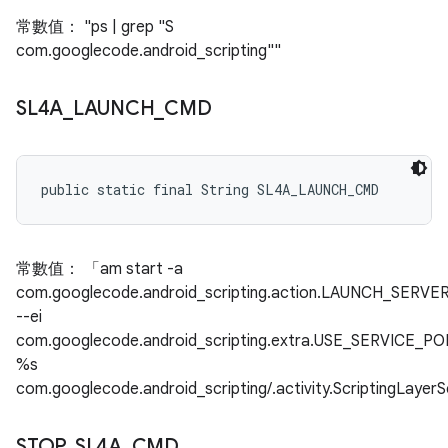
常數值： "ps | grep "S
com.googlecode.android_scripting""
SL4A
_
LAUNCH
_
CMD
public static final String SL4A_LAUNCH_CMD
常數值： 「am start -a
com.googlecode.android_scripting.action.LAUNCH_SERVE
--ei
com.googlecode.android_scripting.extra.USE_SERVICE_P
%s
com.googlecode.android_scripting/.activity.ScriptingLaye
STOP
_
SL4A
_
CMD