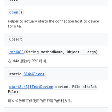
open
()
Helper to actually starts the connection host to device
for sl4a.
Object
rpc
Call
(String method
Name
,
Object
.
.
.
args)
在 sl4a 層執行 RPC 呼叫。
static
Sl4a
Client
start
SL4A
(
ITest
Device
device
,
File sl4a
Apk
File)
建立並啟動可供使用的用戶端的便利方法。