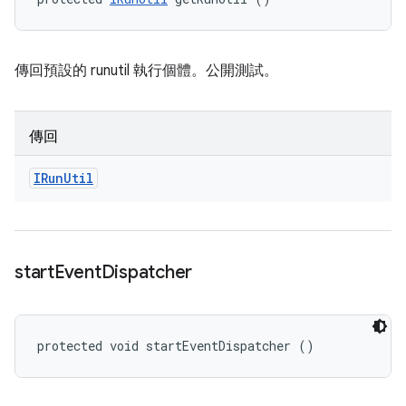
傳回預設的 runutil 執行個體。公開測試。
傳回
IRun
Util
start
Event
Dispatcher
protected void startEventDispatcher ()