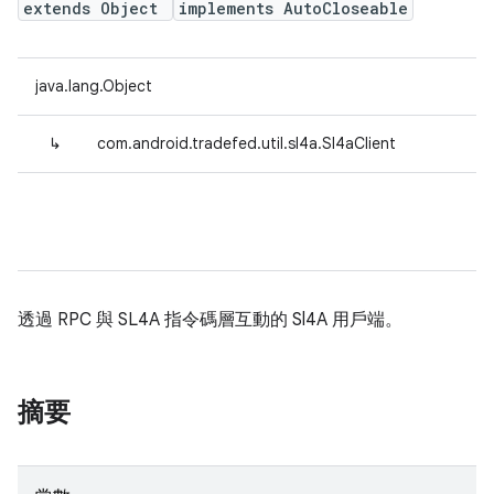
extends Object
implements AutoCloseable
java.lang.Object
↳
com.android.tradefed.util.sl4a.Sl4aClient
透過 RPC 與 SL4A 指令碼層互動的 Sl4A 用戶端。
摘要