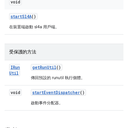
void
start
Sl4A
()
在裝置端啟動 sl4a 用戶端。
受保護的方法
IRun
get
Run
Util
()
Util
傳回預設的 runutil 執行個體。
void
start
Event
Dispatcher
()
啟動事件分配器。