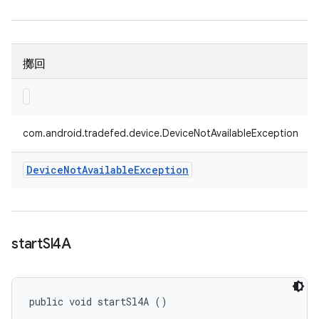
擲回
com.android.tradefed.device.DeviceNotAvailableException
Device
Not
Available
Exception
start
Sl4A
public void startSl4A ()