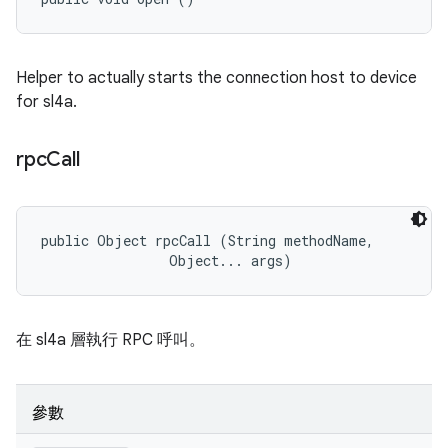
Helper to actually starts the connection host to device
for sl4a.
rpc
Call
public Object rpcCall (String methodName, 

                Object... args)
在 sl4a 層執行 RPC 呼叫。
參數