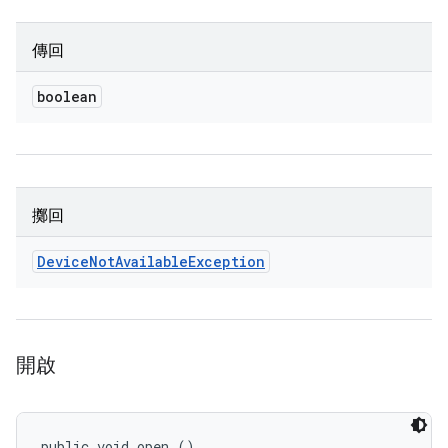
傳回
boolean
擲回
Device
Not
Available
Exception
開啟
public void open ()