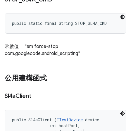
public static final String STOP_SL4A_CMD
常數值： "am force-stop
com.googlecode.android_scripting"
公用建構函式
Sl4a
Client
public Sl4aClient (
ITestDevice
 device, 

                int hostPort, 
