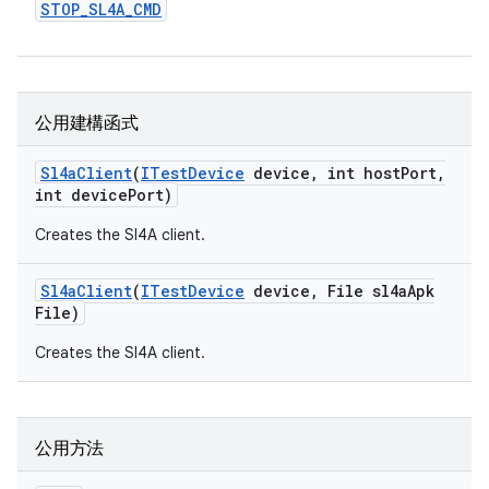
STOP
_
SL4A
_
CMD
公用建構函式
Sl4a
Client
(
ITest
Device
device
,
int host
Port
,
int device
Port)
Creates the Sl4A client.
Sl4a
Client
(
ITest
Device
device
,
File sl4a
Apk
File)
Creates the Sl4A client.
公用方法