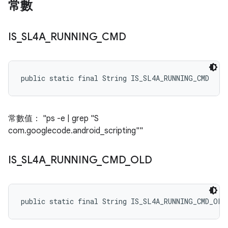
常數
IS
_
SL4A
_
RUNNING
_
CMD
public static final String IS_SL4A_RUNNING_CMD
常數值： "ps -e | grep "S
com.googlecode.android_scripting""
IS
_
SL4A
_
RUNNING
_
CMD
_
OLD
public static final String IS_SL4A_RUNNING_CMD_OLD