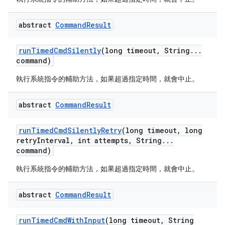
abstract
Command
Result
run
Timed
Cmd
Silently
(long timeout
,
String
.
.
.
command)
執行系統指令的輔助方法，如果超過指定時間，就會中止。
abstract
Command
Result
run
Timed
Cmd
Silently
Retry
(long timeout
,
long
retry
Interval
,
int attempts
,
String
.
.
.
command)
執行系統指令的輔助方法，如果超過指定時間，就會中止。
abstract
Command
Result
run
Timed
Cmd
With
Input
(long timeout
,
String