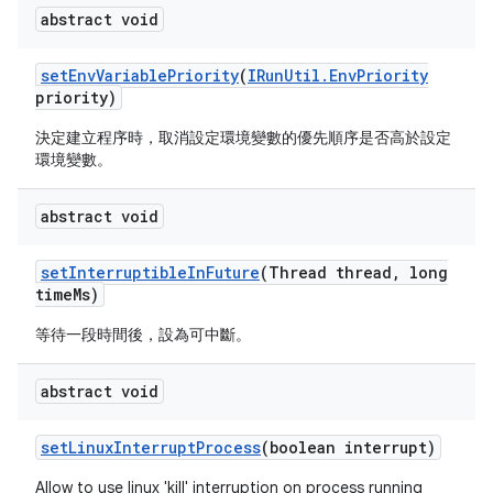
abstract void
set
Env
Variable
Priority
(
IRun
Util
.
Env
Priority
priority)
決定建立程序時，取消設定環境變數的優先順序是否高於設定
環境變數。
abstract void
set
Interruptible
In
Future
(Thread thread
,
long
time
Ms)
等待一段時間後，設為可中斷。
abstract void
set
Linux
Interrupt
Process
(boolean interrupt)
Allow to use linux 'kill' interruption on process running