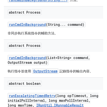
方法。
abstract Process
run
Cmd
In
Background
(String
.
.
.
command)
非同步執行系統指令的輔助方法。
abstract Process
run
Cmd
In
Background
(List<String> command
,
Output
Stream output)
OutputStream
執行指令並使用
記錄指令的輸出內容。
abstract boolean
run
Escalating
Timed
Retry
(long op
Timeout
,
long
initial
Poll
Interval
,
long max
Poll
Interval
,
long max
Time
,
IRun
Util
.
IRunnable
Result