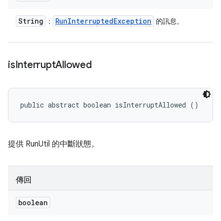
String
Run
Interrupted
Exception
：
的訊息。
is
Interrupt
Allowed
public abstract boolean isInterruptAllowed ()
提供 RunUtil 的中斷狀態。
傳回
boolean