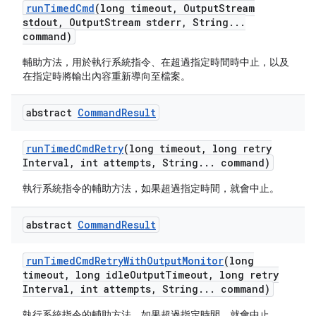
run
Timed
Cmd
(long timeout
,
Output
Stream
stdout
,
Output
Stream stderr
,
String
.
.
.
command)
輔助方法，用於執行系統指令、在超過指定時間時中止，以及
在指定時將輸出內容重新導向至檔案。
abstract
Command
Result
run
Timed
Cmd
Retry
(long timeout
,
long retry
Interval
,
int attempts
,
String
.
.
.
command)
執行系統指令的輔助方法，如果超過指定時間，就會中止。
abstract
Command
Result
run
Timed
Cmd
Retry
With
Output
Monitor
(long
timeout
,
long idle
Output
Timeout
,
long retry
Interval
,
int attempts
,
String
.
.
.
command)
執行系統指令的輔助方法，如果超過指定時間，就會中止。