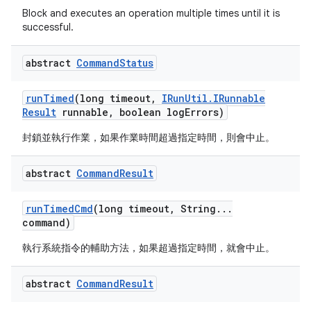
Block and executes an operation multiple times until it is
successful.
abstract
Command
Status
run
Timed
(long timeout
,
IRun
Util
.
IRunnable
Result
runnable
,
boolean log
Errors)
封鎖並執行作業，如果作業時間超過指定時間，則會中止。
abstract
Command
Result
run
Timed
Cmd
(long timeout
,
String
.
.
.
command)
執行系統指令的輔助方法，如果超過指定時間，就會中止。
abstract
Command
Result