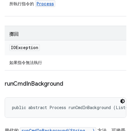
Process
所執行指令的
擲回
IOException
如果指令無法執行
run
Cmd
In
Background
public abstract Process runCmdInBackground (List<S
替代的
runCmdInBackground(String...)
方法，可接受