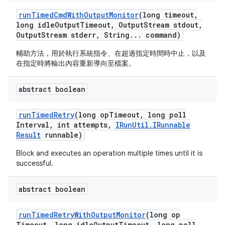
run
Timed
Cmd
With
Output
Monitor
(long timeout
,
long idle
Output
Timeout
,
Output
Stream stdout
,
Output
Stream stderr
,
String
.
.
.
command)
輔助方法，用於執行系統指令、在超過指定時間時中止，以及
在指定時將輸出內容重新導向至檔案。
abstract boolean
run
Timed
Retry
(long op
Timeout
,
long poll
Interval
,
int attempts
,
IRun
Util
.
IRunnable
Result
runnable)
Block and executes an operation multiple times until it is
successful.
abstract boolean
run
Timed
Retry
With
Output
Monitor
(long op
Timeout
,
long idle
Output
Timeout
,
long poll