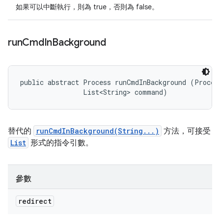
如果可以中斷執行，則為 true，否則為 false。
run
Cmd
In
Background
public abstract Process runCmdInBackground (Process
                List<String> command)
替代的
runCmdInBackground(String...)
方法，可接受
List
形式的指令引數。
參數
redirect