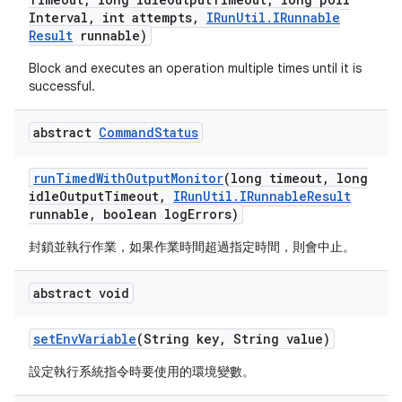
Interval
,
int attempts
,
IRun
Util
.
IRunnable
Result
runnable)
Block and executes an operation multiple times until it is
successful.
abstract
Command
Status
run
Timed
With
Output
Monitor
(long timeout
,
long
idle
Output
Timeout
,
IRun
Util
.
IRunnable
Result
runnable
,
boolean log
Errors)
封鎖並執行作業，如果作業時間超過指定時間，則會中止。
abstract void
set
Env
Variable
(String key
,
String value)
設定執行系統指令時要使用的環境變數。