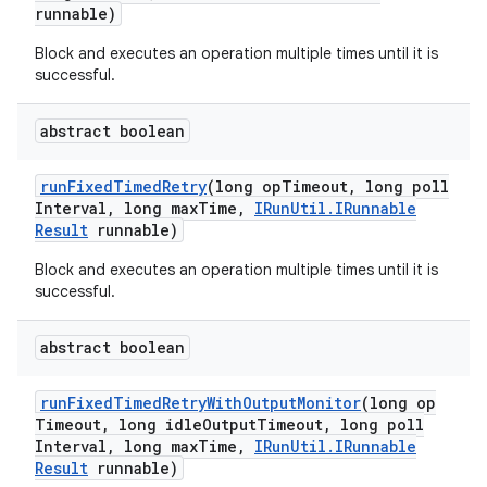
runnable)
Block and executes an operation multiple times until it is
successful.
abstract boolean
run
Fixed
Timed
Retry
(long op
Timeout
,
long poll
Interval
,
long max
Time
,
IRun
Util
.
IRunnable
Result
runnable)
Block and executes an operation multiple times until it is
successful.
abstract boolean
run
Fixed
Timed
Retry
With
Output
Monitor
(long op
Timeout
,
long idle
Output
Timeout
,
long poll
Interval
,
long max
Time
,
IRun
Util
.
IRunnable
Result
runnable)