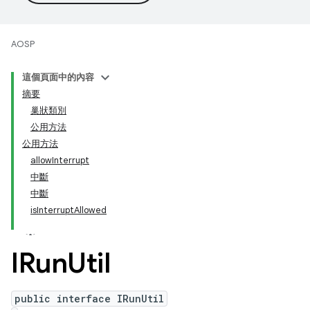
AOSP
這個頁面中的內容
摘要
巢狀類別
公用方法
公用方法
allowInterrupt
中斷
中斷
isInterruptAllowed
IRun
Util
public interface IRunUtil