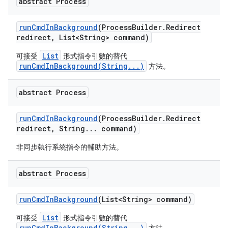
abstract Process
run
Cmd
In
Background
(Process
Builder
.
Redirect
redirect
,
List<String> command)
List
可接受
形式指令引數的替代
runCmdInBackground(String...)
方法。
abstract Process
run
Cmd
In
Background
(Process
Builder
.
Redirect
redirect
,
String
.
.
.
command)
非同步執行系統指令的輔助方法。
abstract Process
run
Cmd
In
Background
(List<String> command)
List
可接受
形式指令引數的替代
runCmdInBackground(String...)