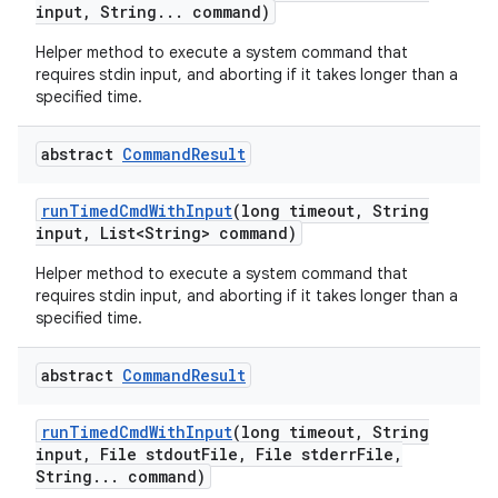
input
,
String
.
.
.
command)
Helper method to execute a system command that
requires stdin input, and aborting if it takes longer than a
specified time.
abstract
Command
Result
run
Timed
Cmd
With
Input
(long timeout
,
String
input
,
List<String> command)
Helper method to execute a system command that
requires stdin input, and aborting if it takes longer than a
specified time.
abstract
Command
Result
run
Timed
Cmd
With
Input
(long timeout
,
String
input
,
File stdout
File
,
File stderr
File
,
String
.
.
.
command)