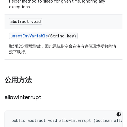
Helper method to sleep for given time, ignoring any
exceptions.
abstract void
unset
Env
Variable
(String key)
取消設定環境變數，因此系統指令會在沒有這個環境變數的情
況下執行。
公用方法
allow
Interrupt
public abstract void allowInterrupt (boolean allow