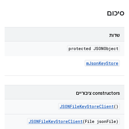
סיכום
שדות
protected JSONObject
m
Json
Key
Store
‫constructors ציבוריים
JSONFile
Key
Store
Client
()
JSONFile
Key
Store
Client
(File json
File)