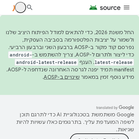
החל משנת 2026, כדי להתאים למודל הפיתוח היציב שלנו
ולשמור על יציבות הפלטפורמה בסביבה העסקית,
נפרסם קוד מקור ב-AOSP ברבעון השני וברבעון הרביעי.
כדי ליצור ולתרום ל-AOSP, צריך להשתמש ב-
android-
latest-release
. הענף
android-latest-release
manifest תמיד יפנה לגרסה האחרונה שנדחפה ל-AOSP.
מידע נוסף זמין במאמר
שינויים ב-AOSP
.
‫Google משתמשת בטכנולוגיית AI כדי לתרגם תוכן
לשפה המועדפת עליך. בתרגומים כאלו עשויות להיות
שגיאות.