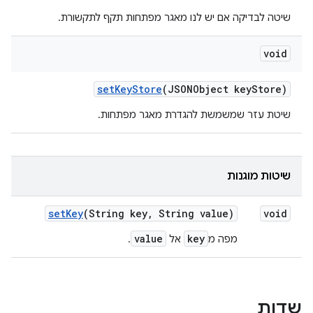
שיטה לבדיקה אם יש לנו מאגר מפתחות תקף לתקשורת.
void
set
Key
Store
(JSONObject key
Store)
שיטת עזר שמשמשת להגדרת מאגר מפתחות.
שיטות מוגנות
set
Key
(String key
,
String value)
void
value
key
מפה מ
אל
.
שדות