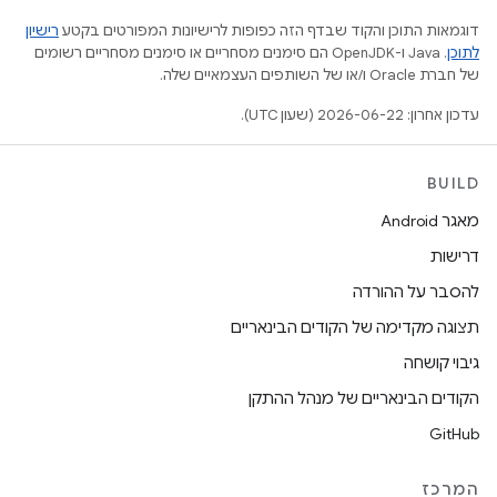
דוגמאות התוכן והקוד שבדף הזה כפופות לרישיונות המפורטים בקטע
רישיון
לתוכן
.‏ Java ו-OpenJDK הם סימנים מסחריים או סימנים מסחריים רשומים
של חברת Oracle ו/או של השותפים העצמאיים שלה.
עדכון אחרון: 2026-06-22 (שעון UTC).
BUILD
מאגר Android
דרישות
להסבר על ההורדה
תצוגה מקדימה של הקודים הבינאריים
גיבוי קושחה
הקודים הבינאריים של מנהל ההתקן
GitHub
המרכז