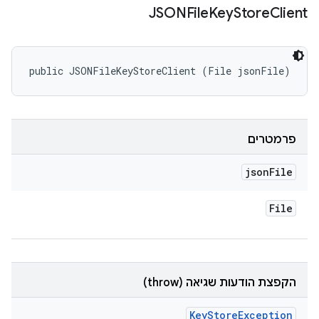
JSONFile
Key
Store
Client
public JSONFileKeyStoreClient (File jsonFile)
פרמטרים
json
File
File
הקפצת הודעות שגיאה (throw)
Key
Store
Exception