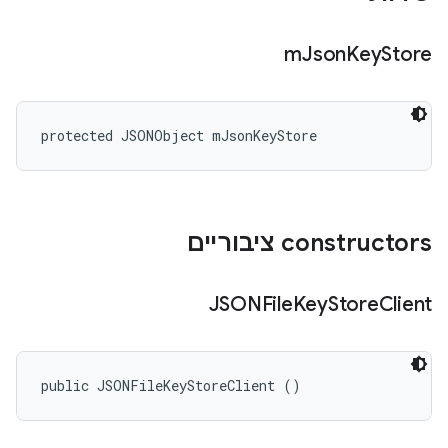
m
Json
Key
Store
protected JSONObject mJsonKeyStore
‫constructors ציבוריים
JSONFile
Key
Store
Client
public JSONFileKeyStoreClient ()