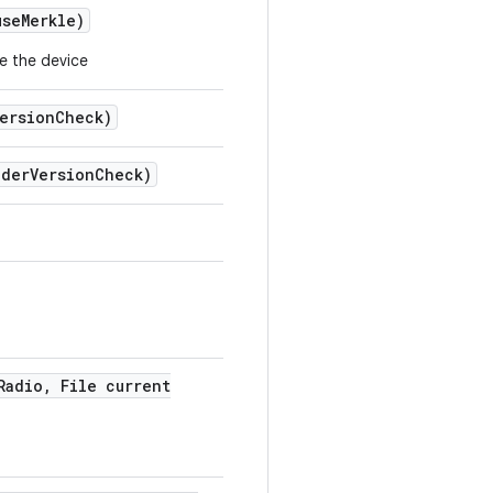
use
Merkle)
e the device
ersion
Check)
ader
Version
Check)
Radio
,
File current