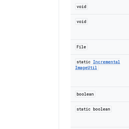
void
void
File
static
Incremental
Image
Util
boolean
static boolean