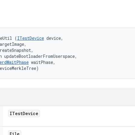
geUtil (
ITestDevice
 device, 

argetImage, 

reateSnapshot, 

n updateBootloaderFromUserspace, 

erdWaitPhase
 waitPhase, 

eviceMerkleTree)
ITest
Device
File