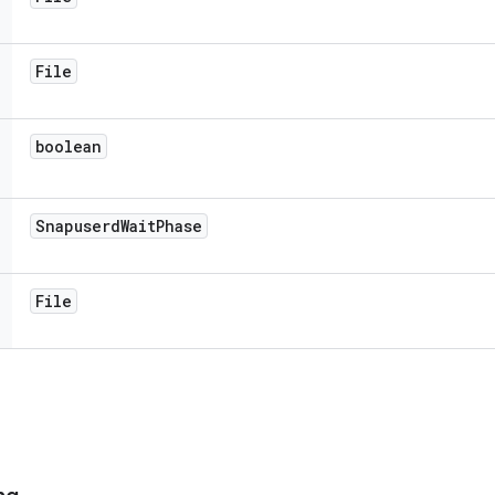
File
boolean
Snapuserd
Wait
Phase
File