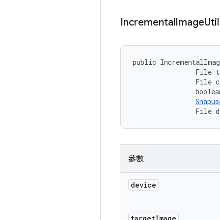
Incremental
Image
Util
public IncrementalIma
                File t
                File c
                boolea
Snapus
                File d
參數
device
target
Image