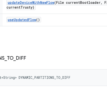
update
Device
With
New
Flow
(File current
Bootloader
,
Fi
current
Trusty)
use
Updated
Flow
()
NS
_
TO
_
DIFF
et<String> DYNAMIC_PARTITIONS_TO_DIFF