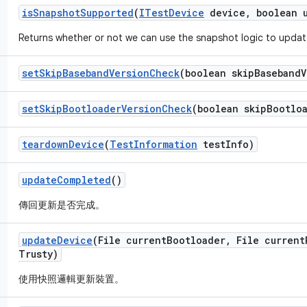
is
Snapshot
Supported
(
ITest
Device
device
,
boolean 
Returns whether or not we can use the snapshot logic to updat
set
Skip
Baseband
Version
Check
(boolean skip
Baseband
V
set
Skip
Bootloader
Version
Check
(boolean skip
Bootlo
teardown
Device
(
Test
Information
test
Info)
update
Completed
()
傳回更新是否完成。
update
Device
(File current
Bootloader
,
File current
Trusty)
使用快照邏輯更新裝置。