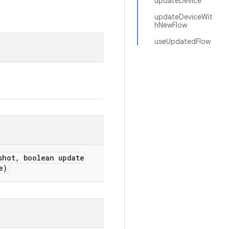
updateDevice
updateDeviceWit
hNewFlow
useUpdatedFlow
shot
,
boolean update
e)