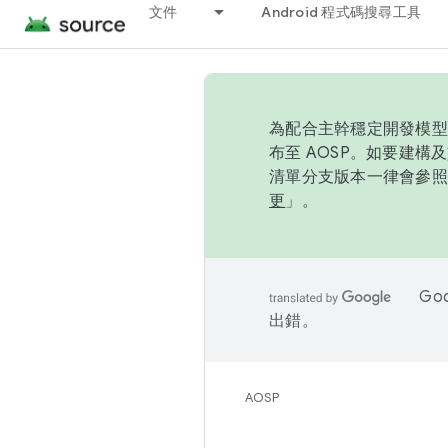
文件
Android 程式碼搜尋工具
為配合主幹穩定開發模型，
布至 AOSP。如要建構及
清單分支版本一律會參照推
更
」。
Go
出錯。
AOSP