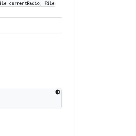
le current
Radio
,
File