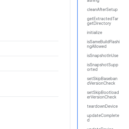
ashing
cleanAfterSetup
getExtractedTar
getDirectory
initialize
isSameBuildFlashi
ngAllowed
isSnapshotInUse
isSnapshotSupp
orted
setSkipBaseban
dVersionCheck
setSkipBootload
erVersionCheck
teardownDevice
updateComplete
d