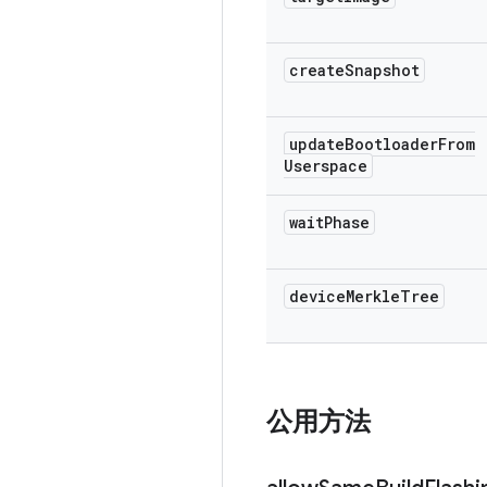
create
Snapshot
update
Bootloader
From
Userspace
wait
Phase
device
Merkle
Tree
公用方法