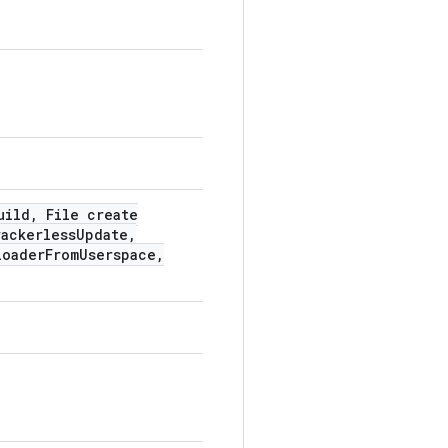
uild
,
File create
ackerless
Update
,
loader
From
Userspace
,