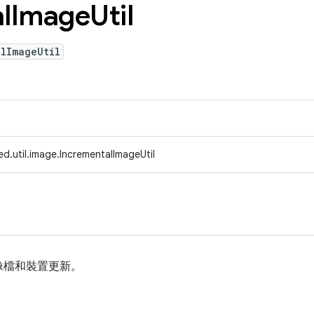
l
Image
Util
lImageUtil
d.util.image.IncrementalImageUtil
像檔和裝置更新。