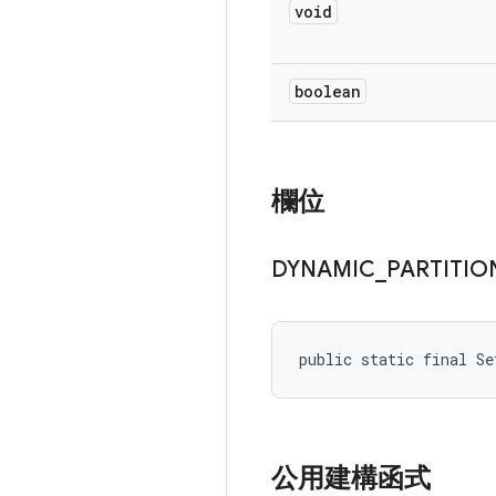
void
boolean
欄位
DYNAMIC
_
PARTITIO
public static final S
公用建構函式