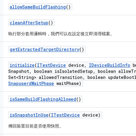
allow
Same
Build
Flashing
()
clean
After
Setup
()
執行部分套用邏輯時，我們可以在設定後立即清理檔案。
get
Extracted
Target
Directory
()
initialize
(
ITest
Device
device
,
IDevice
Build
Info
b
Snapshot
,
boolean is
Isolated
Setup
,
boolean allow
Tr
Set<String> allowed
Transition
,
boolean update
Boot
Snapuserd
Wait
Phase
wait
Phase)
is
Same
Build
Flashing
Allowed
()
is
Snapshot
In
Use
(
ITest
Device
device)
傳回裝置目前是否使用快照。