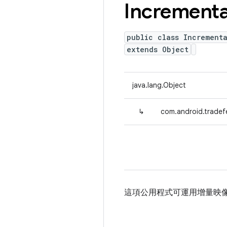
Incrementa
public class Incrementa
extends Object
java.lang.Object
↳
com.android.tradefe
這項公用程式可運用增量映