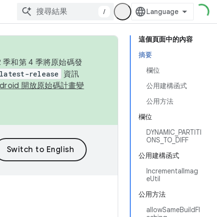
/
這個頁面中的內容
摘要
季和第 4 季將原始碼發
欄位
latest-release
資訊
ndroid 開放原始碼計畫變
公用建構函式
公用方法
欄位
DYNAMIC_PARTITI
ONS_TO_DIFF
公用建構函式
IncrementalImag
eUtil
公用方法
allowSameBuildFl