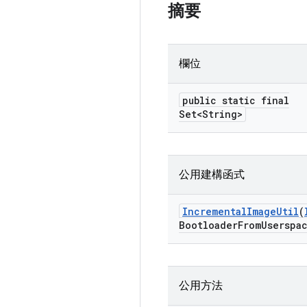
摘要
欄位
public static final
Set<String>
公用建構函式
Incremental
Image
Util
(
Bootloader
From
Userspa
公用方法