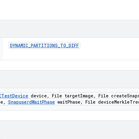
DYNAMIC
_
PARTITIONS
_
TO
_
DIFF
ITest
Device
device
,
File target
Image
,
File create
Snap
ce
,
Snapuserd
Wait
Phase
wait
Phase
,
File device
Merkle
Tre