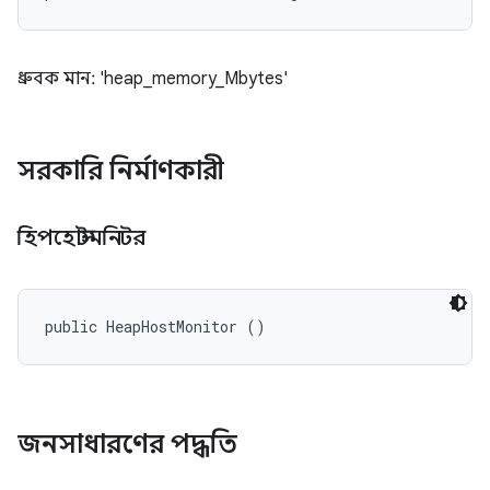
ধ্রুবক মান: 'heap_memory_Mbytes'
সরকারি নির্মাণকারী
হিপহোস্টমনিটর
public HeapHostMonitor ()
জনসাধারণের পদ্ধতি