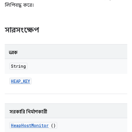
লিপিবদ্ধ করে।
সারসংক্ষেপ
ধ্রুবক
String
HEAP
_
KEY
সরকারি নির্মাণকারী
Heap
Host
Monitor
()