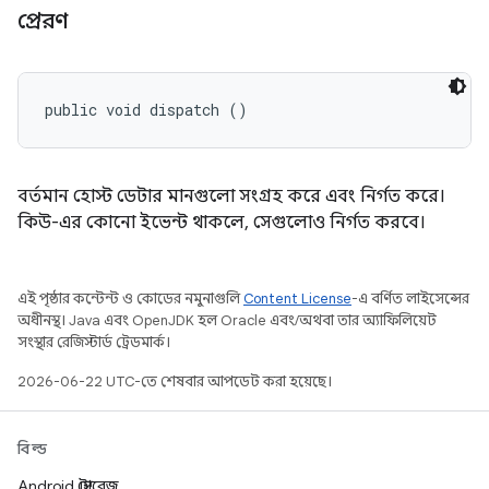
প্রেরণ
public void dispatch ()
বর্তমান হোস্ট ডেটার মানগুলো সংগ্রহ করে এবং নির্গত করে।
কিউ-এর কোনো ইভেন্ট থাকলে, সেগুলোও নির্গত করবে।
এই পৃষ্ঠার কন্টেন্ট ও কোডের নমুনাগুলি
Content License
-এ বর্ণিত লাইসেন্সের
অধীনস্থ। Java এবং OpenJDK হল Oracle এবং/অথবা তার অ্যাফিলিয়েট
সংস্থার রেজিস্টার্ড ট্রেডমার্ক।
2026-06-22 UTC-তে শেষবার আপডেট করা হয়েছে।
বিল্ড
Android স্টোরেজ