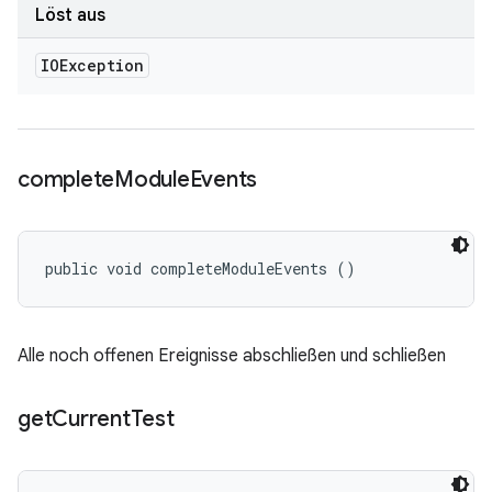
Löst aus
IOException
complete
Module
Events
public void completeModuleEvents ()
Alle noch offenen Ereignisse abschließen und schließen
get
Current
Test