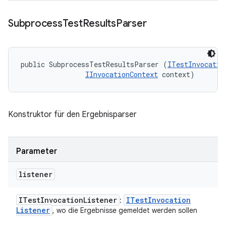
Subprocess
Test
Results
Parser
public SubprocessTestResultsParser (
ITestInvocatio
IInvocationContext
 context)
Konstruktor für den Ergebnisparser
Parameter
listener
ITest
Invocation
Listener
ITest
Invocation
:
Listener
, wo die Ergebnisse gemeldet werden sollen