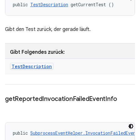
public 
TestDescription
 getCurrentTest ()
Gibt den Test zurück, der gerade läuft.
Gibt Folgendes zurück:
Test
Description
get
Reported
Invocation
Failed
Event
Info
public 
SubprocessEventHelper.InvocationFailedEvent