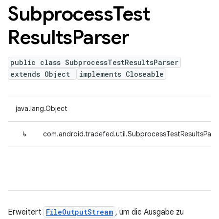
Subprocess
Test
Results
Parser
public class SubprocessTestResultsParser
extends Object
implements Closeable
java.lang.Object
↳
com.android.tradefed.util.SubprocessTestResultsPars
Erweitert
FileOutputStream
, um die Ausgabe zu