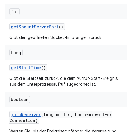
int
get
Socket
Server
Port
()
Gibt den geöffneten Socket-Empfänger zurück.
Long
get
Start
Time
()
Gibt die Startzeit zurück, die dem Aufruf-Start-Ereignis
aus dem Unterprozessaufruf zugeordnet ist.
boolean
join
Receiver
(long millis
,
boolean wait
For
Connection)
Warten Sie, bis der Ereignisempfänger die Verarbeitung