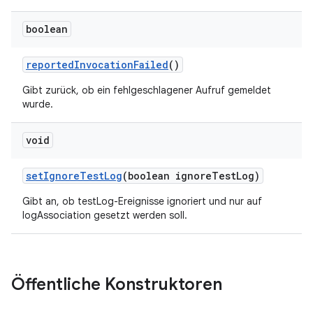
boolean
reported
Invocation
Failed
()
Gibt zurück, ob ein fehlgeschlagener Aufruf gemeldet
wurde.
void
set
Ignore
Test
Log
(boolean ignore
Test
Log)
Gibt an, ob testLog-Ereignisse ignoriert und nur auf
logAssociation gesetzt werden soll.
Öffentliche Konstruktoren