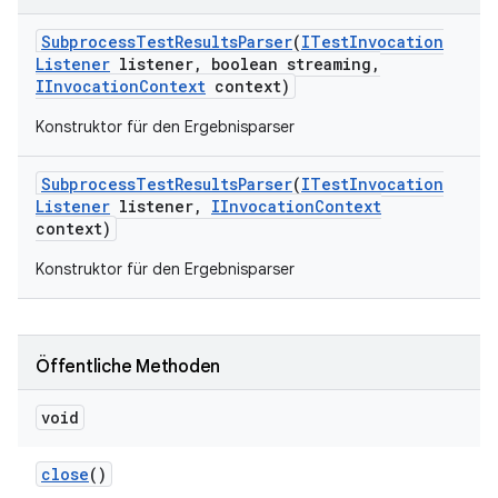
Subprocess
Test
Results
Parser
(
ITest
Invocation
Listener
listener
,
boolean streaming
,
IInvocation
Context
context)
Konstruktor für den Ergebnisparser
Subprocess
Test
Results
Parser
(
ITest
Invocation
Listener
listener
,
IInvocation
Context
context)
Konstruktor für den Ergebnisparser
Öffentliche Methoden
void
close
()