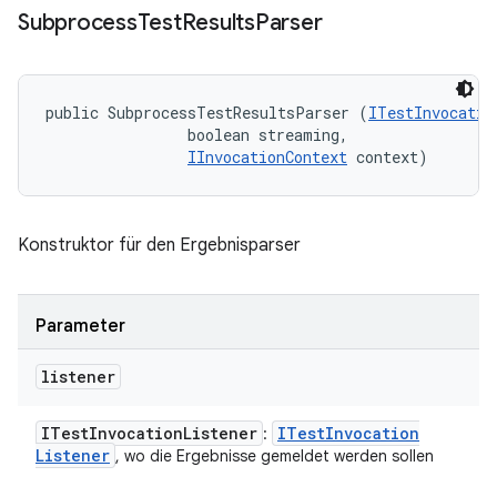
Subprocess
Test
Results
Parser
public SubprocessTestResultsParser (
ITestInvocatio
                boolean streaming, 

IInvocationContext
 context)
Konstruktor für den Ergebnisparser
Parameter
listener
ITest
Invocation
Listener
ITest
Invocation
:
Listener
, wo die Ergebnisse gemeldet werden sollen