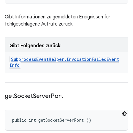
Gibt Informationen zu gemeldeten Ereignissen für
fehlgeschlagene Aufrufe zurück.
Gibt Folgendes zurück:
Subprocess
Event
Helper
.
Invocation
Failed
Event
Info
get
Socket
Server
Port
public int getSocketServerPort ()