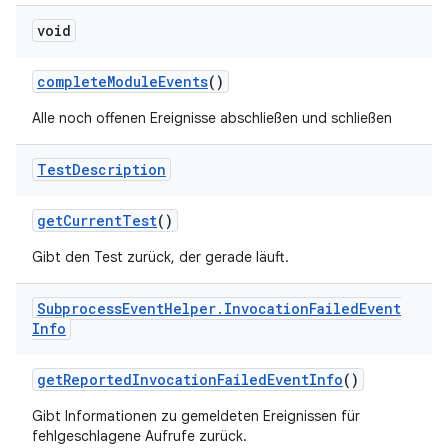
void
complete
Module
Events
()
Alle noch offenen Ereignisse abschließen und schließen
Test
Description
get
Current
Test
()
Gibt den Test zurück, der gerade läuft.
Subprocess
Event
Helper
.
Invocation
Failed
Event
Info
get
Reported
Invocation
Failed
Event
Info
()
Gibt Informationen zu gemeldeten Ereignissen für
fehlgeschlagene Aufrufe zurück.