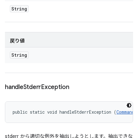
String
戻り値
String
handle
Stderr
Exception
public static void handleStderrException (
CommandR
stderr から適切な例外を抽出しようとします。抽出できな