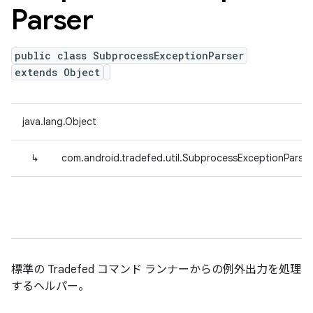
Parser
public class SubprocessExceptionParser
extends Object
java.lang.Object
↳
com.android.tradefed.util.SubprocessExceptionParser
標準の Tradefed コマンド ランナーからの例外出力を処理
するヘルパー。