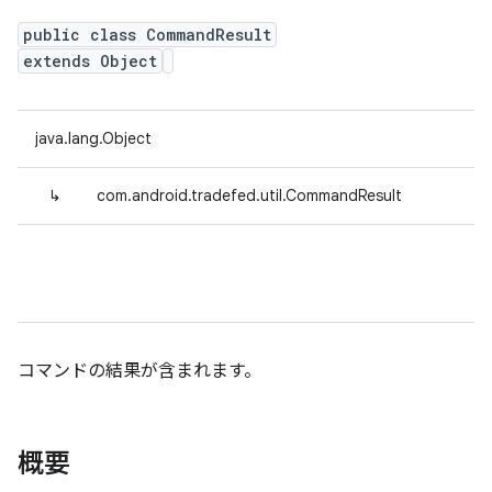
public class CommandResult
extends Object
java.lang.Object
↳
com.android.tradefed.util.CommandResult
コマンドの結果が含まれます。
概要