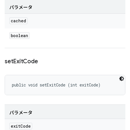
パラメータ
cached
boolean
set
Exit
Code
public void setExitCode (int exitCode)
パラメータ
exit
Code