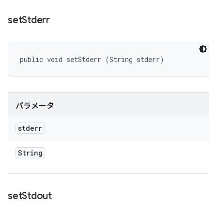
set
Stderr
public void setStderr (String stderr)
パラメータ
stderr
String
set
Stdout