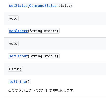
set
Status
(
Command
Status
status)
void
set
Stderr
(String stderr)
void
set
Stdout
(String stdout)
String
to
String
()
このオブジェクトの文字列表現を返します。