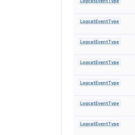
Logcat
Event
Type
Logcat
Event
Type
Logcat
Event
Type
Logcat
Event
Type
Logcat
Event
Type
Logcat
Event
Type
Logcat
Event
Type