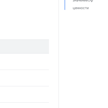
значениеОф
ценности