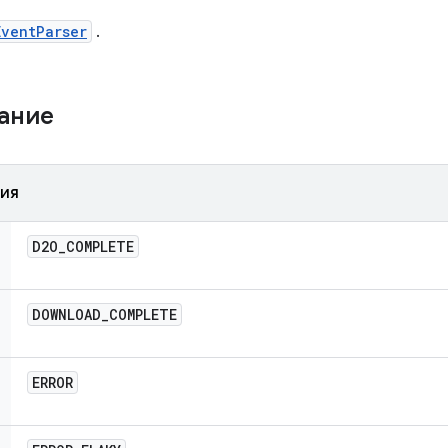
EventParser
.
жание
ния
D2O
_
COMPLETE
DOWNLOAD
_
COMPLETE
ERROR