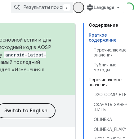
/
Содержание
Краткое
основной ветки и для
содержание
исходный код в AOSP
Перечисляемые
ку
android-latest-
значения
 самый последний
Публичные
здел «Изменения в
методы
Перечисляемые
значения
D2O_COMPLETE
СКАЧАТЬ_ЗАВЕР
ШИТЬ
ОШИБКА
ОШИБКА_FLAKY