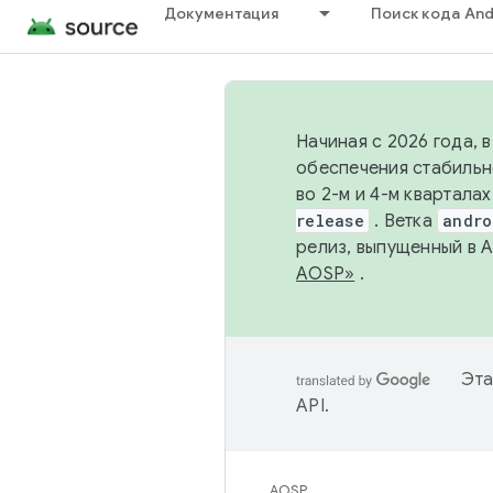
Документация
Поиск кода And
Начиная с 2026 года, 
обеспечения стабильн
во 2-м и 4-м квартала
release
. Ветка
andro
релиз, выпущенный в 
AOSP»
.
Эта
API
.
AOSP