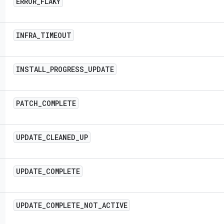
ERROR
_
FLAKY
INFRA
_
TIMEOUT
INSTALL
_
PROGRESS
_
UPDATE
PATCH
_
COMPLETE
UPDATE
_
CLEANED
_
UP
UPDATE
_
COMPLETE
UPDATE
_
COMPLETE
_
NOT
_
ACTIVE