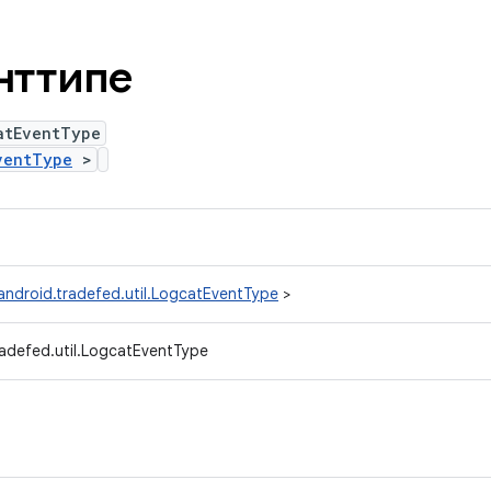
нттипе
atEventType
ventType
>
android.tradefed.util.LogcatEventType
>
adefed.util.LogcatEventType