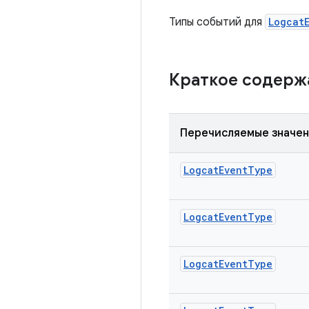
Типы событий для
Logcat
Краткое содер
Перечисляемые значе
Logcat
Event
Type
Logcat
Event
Type
Logcat
Event
Type