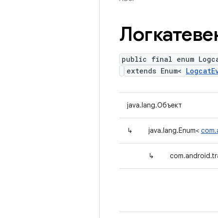
Логкатеве
public final enum Logc
extends Enum<
LogcatE
java.lang.Объект
↳
java.lang.Enum<
com.
↳
com.android.tr