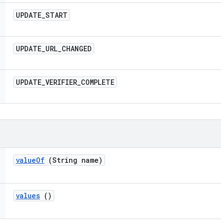
UPDATE
_
START
UPDATE
_
URL
_
CHANGED
UPDATE
_
VERIFIER
_
COMPLETE
value
Of
(String name)
values
()