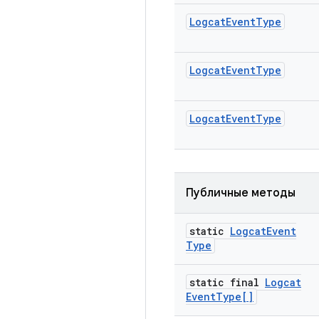
Logcat
Event
Type
Logcat
Event
Type
Logcat
Event
Type
Публичные методы
static
Logcat
Event
Type
static final
Logcat
Event
Type[]