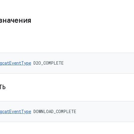
значения
gcatEventType
 D2O_COMPLETE
ТЬ
gcatEventType
 DOWNLOAD_COMPLETE