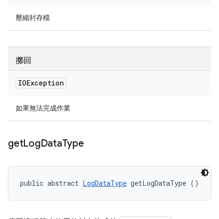
壓縮封存檔
擲回
IOException
如果無法完成作業
get
Log
Data
Type
public abstract 
LogDataType
 getLogDataType ()