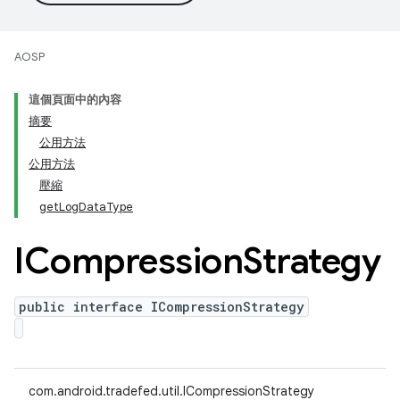
AOSP
這個頁面中的內容
摘要
公用方法
公用方法
壓縮
getLogDataType
ICompression
Strategy
public interface ICompressionStrategy
com.android.tradefed.util.ICompressionStrategy