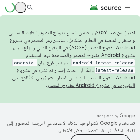
اعتبارًا من عام 2026، ولضمان اتّساق نموذج التطوير الثابت الأساسي
واستقرار المنصة في النظام المتكامل، سننشر رمز المصدر في مشروع
Android مفتوح المصدر (AOSP) في الربعَين الثاني والرابع. لبناء
مشروع Android مفتوح المصدر والمساهمة فيه، استخدِم
android-latest-release
. سيشير فرع بيان
android-
latest-release
دائمًا إلى أحدث إصدار تم نشره في مشروع
Android مفتوح المصدر. لمزيد من المعلومات، يُرجى الاطّلاع على
التغييرات في مشروع Android مفتوح المصدر
.
تستخدم Google تكنولوجيا الذكاء الاصطناعي لترجمة المحتوى إلى
لغتك المفضّلة، وقد تتضمّن بعض الأخطاء.