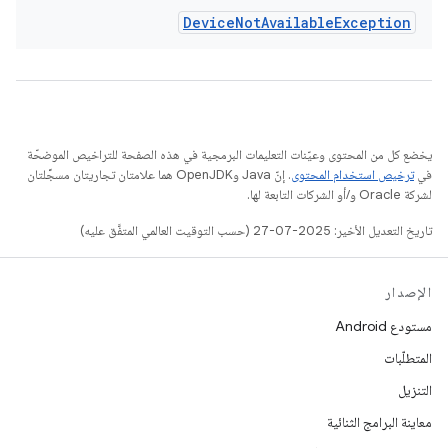
Device
Not
Available
Exception
يخضع كل من المحتوى وعيّنات التعليمات البرمجية في هذه الصفحة للتراخيص الموضحّة
في
ترخيص استخدام المحتوى
. إنّ Java وOpenJDK هما علامتان تجاريتان مسجَّلتان
لشركة Oracle و/أو الشركات التابعة لها.
تاريخ التعديل الأخير: 2025-07-27 (حسب التوقيت العالمي المتفَّق عليه)
الإصدار
مستودع Android
المتطلّبات
التنزيل
معاينة البرامج الثنائية