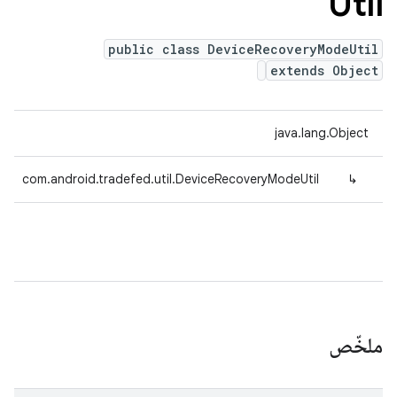
Util
public class DeviceRecoveryModeUtil
extends Object
java.lang.Object
com.android.tradefed.util.DeviceRecoveryModeUtil
↳
ملخّص