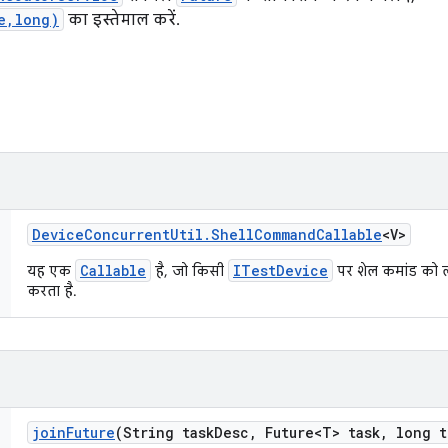
e,long)
का इस्तेमाल करें.
Device
Concurrent
Util
.
Shell
Command
Callable
<V>
Callable
ITestDevice
यह एक
है, जो किसी
पर शेल कमांड को ल
करता है.
join
Future
(String task
Desc
,
Future<T> task
,
long t