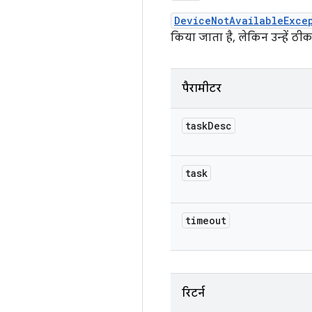
DeviceNotAvailableExce
किया जाता है, लेकिन उन्हें ठी
पैरामीटर
task
Desc
task
timeout
रिटर्न