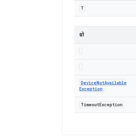
T
थ्रो
Device
Not
Available
Exception
Timeout
Exception